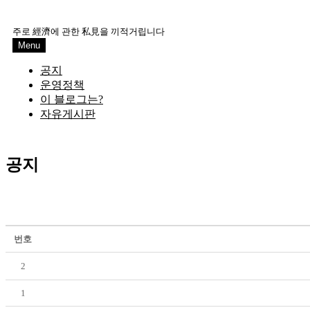
Skip
to
주로 經濟에 관한 私見을 끼적거립니다
content
Menu
공지
운영정책
이 블로그는?
자유게시판
공지
번호
2
1