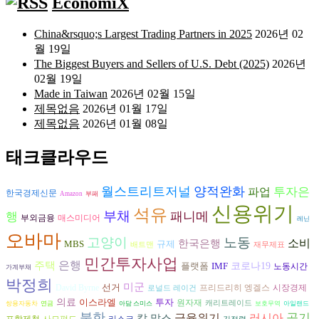
EconomiX
China&rsquo;s Largest Trading Partners in 2025
2026년 02
월 19일
The Biggest Buyers and Sellers of U.S. Debt (2025)
2026년
02월 19일
Made in Taiwan
2026년 02월 15일
제목없음
2026년 01월 17일
제목없음
2026년 01월 08일
태크클라우드
월스트리트저널
양적완화
파업
투자은
한국경제신문
Amazon
부패
신용위기
석유
부채
패니메
행
부외금융
매스미디어
레닌
오바마
고양이
노동
소비
한국은행
MBS
규제
배트맨
재무제표
민간투자사업
은행
주택
플랫폼
IMF
코로나19
노동시간
가계부채
박정희
미군
선거
David Byrne
프리드리히 엥겔스
시장경제
로널드 레이건
의료
이스라엘
투자
원자재
캐리트레이드
쌍용자동차
연금
아담 스미스
보호무역
아일랜드
북한
금융위기
러시아
공기
칼 맑스
리스크