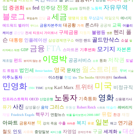
포항제철
사모펀드
김정렴
자유무역
전쟁
업
증권화
fed
민주당
장하준
노동력
범죄
심상정
세금
블로그
에너지
금
땡땡의 모험
무상급식
제일모직
잡담
무임승차
론스타
교육
대공황
금융자본주의
공공재
에드워드 벨러미
가격
어플리
무디스
헨리 폴
구제금융
불평등
자동차
케이션
공산당
전세
티모시 가이트너
엔론
슨
골드만삭스
인플레이션
대통령
삼성경제연구소
아인 랜드
소설
엘
FTA
금융
모기지
자본론
스마트폰
기후변화
GDP
리자베스 워렌
이명박
저작권
공공서비스
펀드
도널
통화
제조업
보이지 않는 손
소유
월스트리트
영국
법인세
문재인
드 트럼프
우버
Bernie Sanders
미술
이주노동자
헌법
이스탄불
facebook
사우디아라비아
The Smiths
데이터센터
kbs
미국
민영화
트위터
비정규직
Karl Marx
1984
TSMC
성차별
영화
노동자
기축통화
인프라스트럭처
OECD
산업은행
신용평가사
사진
그리스
유가
삼성물산
음악
Robert Reich
레버리지
유동성
테슬라
사회화
유럽
핵무기
재정
재벌
연합뉴스
환경
Friedrich Engels
뒤를 돌아보면서:2000-1887
일본
아파트
책
복지
연기금
금융자본
수출
강의 죽음
유로
해고
아마존
대선
구글
인도
철도
자영업
세계화
중앙일보
사유화
씨티그룹
경제민주화
물