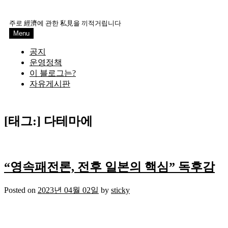
Skip
to
주로 經濟에 관한 私見을 끼적거립니다
content
Menu
공지
운영정책
이 블로그는?
자유게시판
[태그:]
다테마에
“영속패전론, 전후 일본의 핵심” 독후감
Posted on
2023년 04월 02일
by
sticky