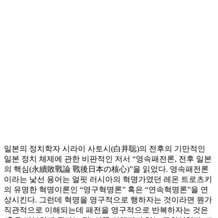
일본의 정치학자 시라이 사토시(白井聡)의 전후의 기만적인
일본 정치 체제에 관한 비판적인 저서 “영속패전론, 전후 일본
의 핵심(永續敗戰論 戰後日本の核心)”을 읽었다. 영속패전론
이라는 낯선 용어는 얼핏 러시아의 혁명가였던 레온 트로츠키
의 유명한 혁명이론인 “영구혁명론” 혹은 “연속혁명론”을 연
상시킨다. 그런데 혁명을 영구적으로 행하자는 것이라면 뭔가
직관적으로 이해되는데 패전을 영구적으로 반복하자는 것은