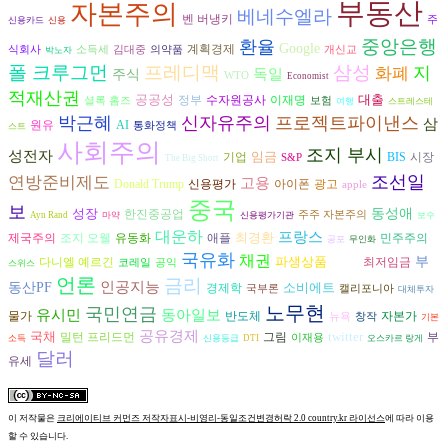
부동산
자본주의
베네수엘라
벤 버냉키
주
신용카드
신용
중앙은행
환율
Google
계획경제
식회사
소득세
김대중
의약품
개신교
박노자
폴 크루그먼
프레디맥
삼성
지
화폐
독일
주식
WTO
Economist
적재산권
공공성
대출
수자원공사
정부
이재명
셜록 홈즈
보험
여행
스트레스테
박근혜
신자유주의
프로젝트파이낸스
삼
원유
AI
통화정책
스트
사회주의
조지 부시
성전자
임금
시장
기업
BIS
S&P
The Big Short
조선일
연방준비제도
고용
아이폰
광고
Donald Trump
신용평가
apple
중국
보
성장
동성애
한진중공업
주주 자본주의
Ayn Rand
마약
신용평가기관
보수
대운하
프랑스
최경환
조지 오웰
제국주의
유동화
애플
민주주의
공포
무인화
국유화
채권
파생상품
이란
부
다니엘 예르긴
최저임금
코레일
공익
스위스
언론
금리
인공지능
동산PF
소비에트
경제학
국부론
캘리포니아
대체투자
노무현
국민연금
유시민
동아일보
반도체
자본가
물가
뉴욕
창작
기본
공유경제
국채
twitter
그림
밀턴 프리드먼
부
이재용
소득
신용등급
DTI
오스카르 랑게
달러
유세
이 저작물은
크리에이티브 커먼즈 저작자표시-비영리-동일조건변경허락 2.0 country.kr 라이선스
에 따라 이용
할 수 있습니다.