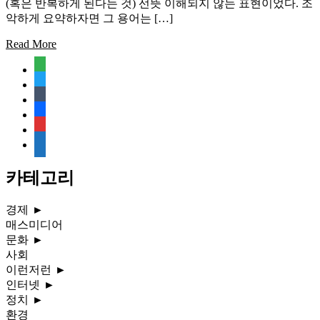
(혹은 반복하게 된다는 것) 선뜻 이해되지 않는 표현이었다. 조
악하게 요약하자면 그 용어는 […]
Read More
feedly
twitter
tumblr
facebook
rss
media-
document
카테고리
경제
►
매스미디어
문화
►
사회
이런저런
►
인터넷
►
정치
►
환경