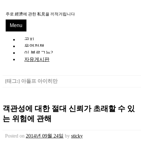
Skip
to
주로 經濟에 관한 私見을 끼적거립니다
content
Menu
공지
운영정책
이 블로그는?
자유게시판
[태그:]
아돌프 아이히만
객관성에 대한 절대 신뢰가 초래할 수 있
는 위험에 관해
Posted on
2014년 09월 24일
by
sticky