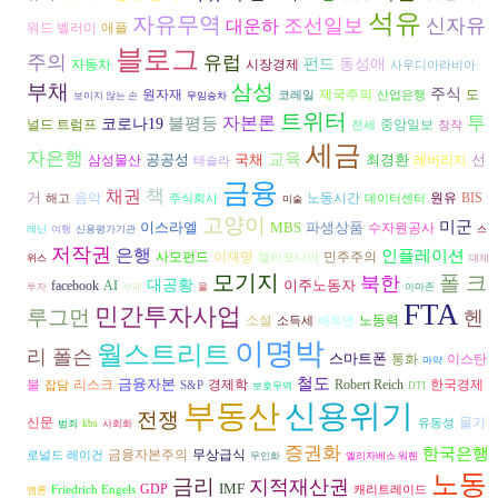
석유
자유무역
조선일보
신자유
대운하
워드 벨러미
애플
블로그
주의
유럽
펀드
동성애
자동차
시장경제
사우디아라비아
부채
삼성
주식
도
원자재
제국주의
코레일
산업은행
보이지 않는 손
무임승차
트위터
자본론
투
불평등
코로나19
널드 트럼프
중앙일보
전세
창작
세금
자은행
교육
공공성
국채
최경환
선
삼성물산
레버리지
테슬라
금융
책
채권
거
음악
원유
노동시간
BIS
해고
주식회사
데이터센터
미술
고양이
미군
이스라엘
MBS
파생상품
수자원공사
레닌
여행
신용평가기관
스
저작권
은행
인플레이션
사모펀드
이재명
민주주의
캘리포니아
위스
대체
모기지
폴 크
북한
대공황
이주노동자
AI
facebook
투자
부패
물
아마존
FTA
민간투자사업
루그먼
헨
노동력
소설
소득세
배트맨
이명박
월스트리트
리 폴슨
스마트폰
통화
이스탄
마약
철도
금융자본
리스크
경제학
불
Robert Reich
한국경제
잡담
S&P
보호무역
DTI
부동산
신용위기
전쟁
신문
물가
유동성
범죄
kbs
사회화
증권화
한국은행
금융자본주의
무상급식
로널드 레이건
무인화
엘리자베스 워렌
노동
금리
지적재산권
IMF
GDP
Friedrich Engels
캐리트레이드
엔론