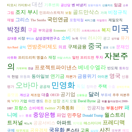
대선
기후변화
임금
벤 버냉키
티모시 가이트너
공산당
쌍용자동차
신용카드
소유
조지 부시
골드만삭스
비정규직
그림
인프라스트럭처
보험
가격
국민연금
그리스
재벌
포항제철
제일모직
The Smiths
씨티그룹
아일랜드
미국
박정희
구글
복지
세계화
부외금융
Economist
스트레스테스트
러시아
소비
유가
시장
광고
삼성경제연구소
우버
김대중
뉴욕
무디스
성차별
중국
연방준비제도
구제금융
문재인
의료
공익
Ayn Rand
공포
신용
자본주
재정
투자
프리드리히 엥겔스
밀턴 프리드먼
사유화
아담 스미스
의
베네수엘라
프로젝트파이낸스
반도체
통화정
가계부채
연금
영국
금융위기
동아일보
연기금
헌법
자본가
아이폰
유동화
신용
책
민영화
오바마
독일
주택
공공재
장하준
수출
평가
경제민주화
달러
공기업
플랫폼
대출
부유세
개신교
제조업
OECD
주주 자본주
신용등급
성장
환경
조지 오웰
David Byrne
기업
아인 랜드
금
의
WTO
뒤를 돌아보면서:2000-
환율
패
기축통화
인공지능
프랑스
소비에트
twitter
부동산PF
1887
중앙은행
니메
월스트리
파업
민주당
Donald Trump
유로
보수
프레디맥
트저널
아파트
공공서비스
매스미디어
의약품
박노자
국유화
사진
론스타
고용
공유경제
규제
에드
재무제표
국부론
심상정