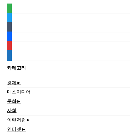
feedly
twitter
tumblr
facebook
rss
media-
document
카테고리
경제
►
매스미디어
문화
►
사회
이런저런
►
인터넷
►