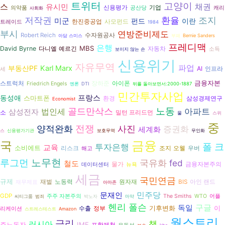
트위터
고양이
스
유시민
채권
신용평가
기업
의약품
공산당
캐리
사회화
저작권
환율
조지
미군
펀드
이란
한진중공업
사모펀드
트레이드
1984
부시
연방준비제도
수자원공사
Robert Reich
아담 스미스
부패
Bernie Sanders
프레디맥
은행
MBS
David Byrne
다니엘 예르긴
자동차
소득
보이지 않는 손
신용위기
자유무역
파업
부동산PF
Karl Marx
AI
인프라
세
금융자본
장하준
아이폰
스트럭처
Friedrich Engels
엔론
DTI
뒤를 돌아보면서:2000-1887
민간투자사업
동성애
프랑스
스마트폰
환경
삼성경제연구
Economist
골드만삭스
노동
아파트
삼성전자
법인세
소
밀턴 프리드먼
물
스위
중
전쟁
양적완화
사진
증권화
세계화
스
신용평가기관
보호무역
무인화
국
금융
폴 크
투자은행
교육
소비에트
리스크
조지 오웰
우버
해고
노무현
루그먼
국유화
fed
철도
금융자본주의
물가
데이터센터
뉴욕
세금
국민연금
규제
재벌
노동력
원자재
BIS
아인 랜드
재무제표
아마존
민주당
문재인
GDP
주주 자본주의
The Smiths
WTO
어플
씨티그룹
범죄
박노자
마약
헨리 폴슨
구글
독일
기후변화
이
수출
정부
리케이션
스트레스테스트
Amazon
월스트리
금리
러시아
책
주노동자
IMF
포항제철