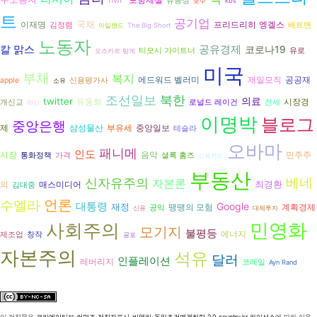
유동성
보수
kbs
트
공기업
국채
프리드리히 엥겔스
이재명
김정렴
배트맨
아일랜드
The Big Short
노동자
칼 맑스
공유경제
코로나19
티모시 가이트너
유로
오스카르 랑게
미국
부채
복지
공공재
에드워드 벨러미
제일모직
apple
신용평가사
소유
북한
조선일보
의료
twitter
시장경
유동화
개신교
로널드 레이건
전세
레닌
이명박
블로그
중앙은행
제
삼성물산
부유세
중앙일보
테슬라
오바마
패니메
인도
시장
음악
민주주
통화정책
가격
셜록 홈즈
신용카드
부동산
신자유주의
베네
자본론
최경환
의
매스미디어
김대중
언론
수엘라
대통령
Google
재정
땡땡의 모험
계획경제
공익
신용
대체투자
민영화
사회주의
모기지
불평등
에너지
제조업
창작
공포
자본주의
석유
달러
인플레이션
레버리지
코레일
Ayn Rand
이 저작물은
크리에이티브 커먼즈 저작자표시-비영리-동일조건변경허락 2.0 country.kr 라이선스
에 따라 이용