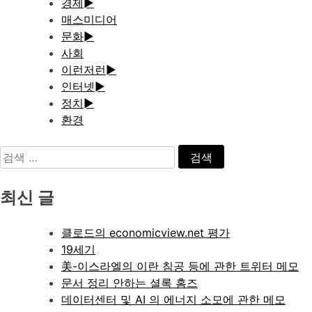
경제
►
매스미디어
문화
►
사회
이런저런
►
인터넷
►
정치
►
환경
검
색:
최신 글
클로드의 economicview.net 평가
19세기
美-이스라엘의 이란 침공 등에 관한 트위터 메모
문서 정리 안하는 셜록 홈즈
데이터센터 및 AI 의 에너지 소모에 관한 메모