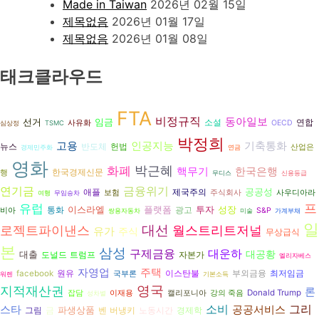
Made in Taiwan
2026년 02월 15일
제목없음
2026년 01월 17일
제목없음
2026년 01월 08일
태크클라우드
FTA
비정규직
동아일보
선거
임금
연합
소설
사유화
OECD
심상정
TSMC
박정희
고용
인공지능
기축통화
뉴스
반도체
헌법
산업은
경제민주화
연금
영화
화폐
박근혜
핵무기
한국은행
한국경제신문
행
무디스
신용등급
금융위기
연기금
공공성
애플
제국주의
보험
주식회사
사우디아라
여행
무임승차
유럽
프
이스라엘
플랫폼
투자
성장
광고
통화
비아
S&P
쌍용자동차
미술
가계부채
일
대선
월스트리트저널
로젝트파이낸스
유가
주식
무상급식
본
삼성
구제금융
대운하
대공황
대출
도널드 트럼프
자본가
엘리자베스
자영업
주택
원유
facebook
이스탄불
부외금융
최저임금
국부론
워렌
기본소득
영국
지적재산권
론
Donald Trump
잡담
이재용
캘리포니아
강의 죽음
성차별
그리
스타
소비
공공서비스
파생상품
그림
벤 버냉키
경제학
금
노동시간