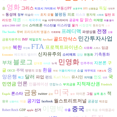
영화
그리스
독일
출
부동산PF
티모시 가이트너
보호무역
DTI
신용등급
대체투
불평등
동성애
의료
조지 오웰
리스크
정부
원자재
밀턴 프
테슬라
자
마약
사회화
채권
칼 맑스
공공재
리드먼
제국주의
이재명
가격
사우디아라비아
미술
뒤를 돌아
스마트폰
이스라엘
시장경제
이스탄불
물가
전세
통화정책
보면서:2000-1887
소유
프레디맥
전쟁
파생상품
프리드리히 엥겔스
우버
The Smiths
가계부채
신용
민간투자사업
골드만삭스
IMF
금융자본주의
제일모직
Ayn Rand
FTA
북한
프로젝트파이낸스
임금
장하준
사유화
무인화
스위스
신자유주의
기축통화
소비에트
에드워드 벨러미
유동화
잡담
Economist
민영화
블로그
부채
자본론
구
민주주의
김대중
뉴욕
아마존
중
환율
글
주택
땡땡의 모험
소설
OECD
어플리케이션
재무제표
부패
기본소득
앙은행
달러
국
파업
유시민
인도
Karl Marx
펀드
해고
의약품
엔론
언론
민연금
지적재산권
인플레이션
연합뉴스
부외금융
Friedrich
미국
금융
책
론스타
twitter
아이폰
그림
Engels
셜록 홈즈
공포
보수
월스트리트저널
공기업
공공성
원유
애플
facebook
제조업
신용카드
이명박
중국
선거
수출
수자원공사
Robert Reich
GDP
apple
강의 죽음