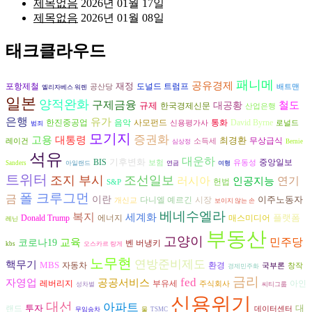
제목없음
2026년 01월 17일
제목없음
2026년 01월 08일
태크클라우드
패니메
공유경제
재정
도널드 트럼프
포항제철
공산당
배트맨
엘리자베스 워렌
일본
양적완화
구제금융
철도
규제
대공황
한국경제신문
산업은행
은행
유가
음악
David Byrne
한진중공업
사모펀드
통화
신용평가사
로널드
범죄
모기지
증권화
고용
대통령
최경환
무상급식
레이건
소득세
심상정
Bernie
석유
대운하
기후변화
BIS
중앙일보
보험
유동성
Sanders
아일랜드
연금
여행
트위터
조지 부시
조선일보
러시아
인공지능
연기
헌법
S&P
폴 크루그먼
금
이란
이주노동자
다니엘 예르긴
시장
개신교
보이지 않는 손
베네수엘라
복지
세계화
플랫폼
에너지
Donald Trump
매스미디어
레닌
부동산
고양이
교육
민주당
코로나19
벤 버냉키
kbs
오스카르 랑게
노무현
연방준비제도
핵무기
MBS
자동차
환경
국부론
창작
경제민주화
금리
fed
공공서비스
자영업
레버리지
부유세
아인
주식회사
성차별
씨티그룹
신용위기
대선
아파트
투자
대
랜드
데이터센터
무임승차
물
TSMC