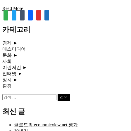
Read More
feedly
twitter
tumblr
facebook
rss
media-
document
카테고리
경제
►
매스미디어
문화
►
사회
이런저런
►
인터넷
►
정치
►
환경
검
색:
최신 글
클로드의 economicview.net 평가
19세기