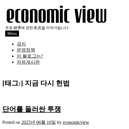
Skip
to
content
주로 經濟에 관한 私見을 끼적거립니다
Menu
공지
운영정책
이 블로그는?
자유게시판
[태그:]
지금 다시 헌법
단어를 둘러싼 투쟁
Posted on
2025년 06월 10일
by
economicview