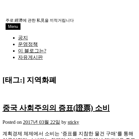
주로 經濟에 관한 私見을 끼적거립니다
Menu
공지
운영정책
이 블로그는?
자유게시판
[태그:]
지역화폐
중국 사회주의의 증표(證票) 소비
Posted on
2017년 03월 22일
by
sticky
계획경제 체제에서 소비는 ‘증표를 지참한 물건 구매’를 통해