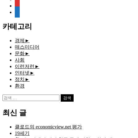
rss
media-
document
카테고리
경제
►
매스미디어
문화
►
사회
이런저런
►
인터넷
►
정치
►
환경
검
색:
최신 글
클로드의 economicview.net 평가
19세기