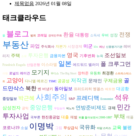
제목없음
2026년 01월 08일
태크클라우드
블로그
전쟁
환율
대통령
성장
우버
코레일
소득세
물
범죄
경제민주화
부동산
파업
미군
자본가
시장경제
레버
주식회사
kbs
레닌
신용평가기관
영국
조선일보
투자은행
주택
금융자본
기후변화
리지
뉴욕
소유
일본
폴 크루그먼
이스라엘
에드워드 벨러미
Friedrich Engels
산업은행
모기지
최경환
장하준
유동화
로널드 레이건
여행
무디스
The Big Short
스트레스테스
고양이
저작권
골
구제금융
문재인
공공성
다니엘 예르긴
트
TSMC
드만삭스
북한
동아일보
대공황
벤 버냉키
프리드리히 엥겔스
배트맨
사회주의
석유
프레디맥
박근혜
중앙일보
S&P
Economist
민간
중앙은행
연방준비제도
삼성전자
규제
공익
무임승차
박노자
투자사업
부채
대출
재벌
한진중공업
애플
국부론
뒤를 돌아보면서:2000-1887
이명박
국유화
교육
불평
코로나19
그림
소설
무상급식
아담 스미스
노무현