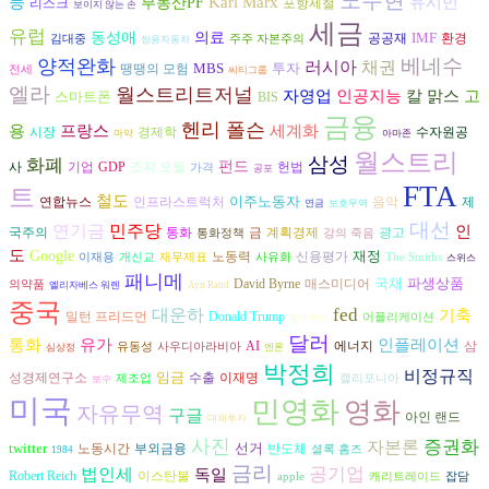
등
유시민
Karl Marx
부동산PF
리스크
포항제철
보이지 않는 손
세금
유럽
동성애
의료
IMF
공공재
환경
김대중
주주 자본주의
쌍용자동차
베네수
양적완화
러시아
채권
MBS
투자
땡땡의 모험
전세
씨티그룹
엘라
월스트리트저널
인공지능
고
자영업
칼 맑스
스마트폰
BIS
금융
헨리 폴슨
용
프랑스
세계화
시장
경제학
수자원공
마약
아마존
월스트리
삼성
화폐
펀드
사
조지 오웰
헌법
기업
GDP
가격
공포
FTA
트
철도
이주노동자
연합뉴스
음악
인프라스트럭처
제
연금
보호무역
대선
연기금
민주당
인
광고
국주의
통화
금
계획경제
통화정책
강의 죽음
도
Google
재정
노동력
신용평가
이재용
개신교
재무제표
사유화
The Smiths
스위스
패니메
국채
파생상품
David Byrne
매스미디어
의약품
엘리자베스 워렌
Ayn Rand
중국
대운하
fed
기축
밀턴 프리드먼
Donald Trump
어플리케이션
가계부채
달러
통화
유가
인플레이션
AI
에너지
삼
유동성
사우디아라비아
심상정
엔론
박정희
비정규직
임금
수출
성경제연구소
이재명
제조업
캘리포니아
보수
미국
민영화
영화
자유무역
구글
아인 랜드
대체투자
사진
자본론
증권화
twitter
선거
반도체
노동시간
부외금융
셜록 홈즈
1984
금리
공기업
법인세
독일
Robert Reich
이스탄불
apple
캐리트레이드
잡담