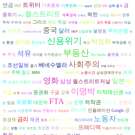
트위터
연금
금
기축통화
IMF
기후변화
성장
apple
셜록 홈즈
마약
DTI
월스트리트
북한
융위기
에너지
계획경제
민주
코레일
레닌
스위스
그리스
독일
펀드
주의
부유세
이재용
신용평가사
강의 죽음
테슬
아마존
신용카드
중국
달러
자본론
투자은행
불평등
라
S&P
산업은행
스트레스테스트
여
신용위기
박정희
공기업
환경
중앙일보
부외금융
정
해고
행
부동산
석유
주식
플랫폼
수자원공사
조지 오
부
의약품
The Smiths
사회주의
베네수엘라
조선일보
웰
물가
개신교
아담 스미스
주택
철도
세계
MBS
다니엘 예르긴
GDP
레버리지
노동시간
삼성경제연구소
영화
일본
삼성
월스트리트저널
연
화
도널드 트럼프
김대중
이명박
지적재산권
증권화
구글
기금
교육
뉴욕
유동
씨티그룹
FTA
국유화
저작권
대운하
은행
아파트
인공지
임금
그림
성
패니메
능
인플레이션
공
Google
시장경제
연합뉴스
심상정
무디스
무임승차
노동자
금리
채권
유경제
미군
반도체
매스미디어
창작
가격
전세
프레디맥
최경환
의료
광고
재벌
보험
유로
제조업
데이터센터
어플리케이션