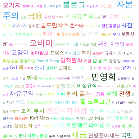
자본
블로그
모기지
아인 랜드
엘리자베스 워렌
오스카르 랑게
아일랜드
주의
금융
신자유주의
유럽
유동화
BIS
Robert
엔론
TSMC
신용
골드만삭스
사진
러시아
론스타
장하준
Reich
한진중공업
무인화
소유
노무현
동성애
부동산
프리드리히 엥겔스
한국경제신문
우버
공익
기본소득
오바마
대선
자영업
PF
대출
이스라엘
신용평가
포항
재무제표
kbs
고양이
복지
동아일보
프랑스
규제
리스크
제철
최저임금
보호무역
범죄
양적완화
칼 맑스
파생상품
금융자본
공공성
Donald Trump
기업
보이지 않
fed
책
소비
유가
문재인
경제학
벤 버냉키
자
사모펀드
통화
는 손
사회화
연금
민영화
화폐
핵무기
동차
소설
facebook
금
미술
The Big Short
신용평가기관
비정규직
법인세
공공재
시장
제일모직
소득세
공산당
Economist
Bernie Sanders
박
자유무역
부채
전쟁
헨리 폴슨
이란
대공황
수출
아이폰
노자
공
폴 크루그먼
인도
재정
삼성물산
인프라스트럭처
티모시 가이트너
포
쌍용자
민간투자사업
조지 부시
박근혜
스마트폰
국부론
OECD
동차
Karl Marx
대통령
소비에트
국채
원자재
이재명
통화정책
Friedrich Engels
물
언론
프로젝트파이낸스
삼성전자
선거
에드워드
김정렴
WTO
성차별
세금
국민
연방준비제도
이주노동자
노동력
벨러미
주주 자본주의