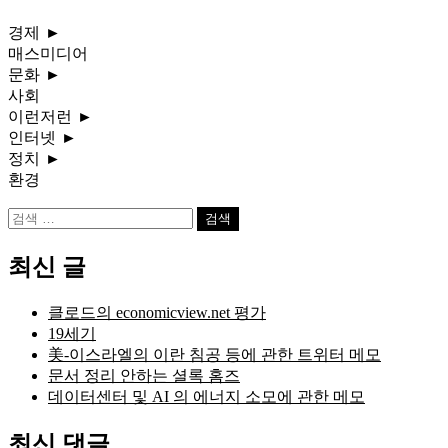
경제
►
매스미디어
문화
►
사회
이런저런
►
인터넷
►
정치
►
환경
검
색:
최신 글
클로드의 economicview.net 평가
19세기
美-이스라엘의 이란 침공 등에 관한 트위터 메모
문서 정리 안하는 셜록 홈즈
데이터센터 및 AI 의 에너지 소모에 관한 메모
최신 댓글