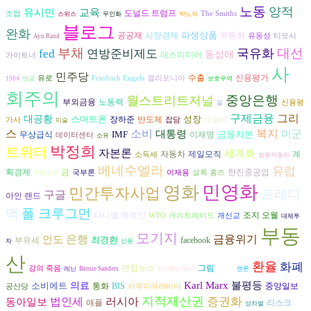
노동
양적
유시민
교육
도널드 트럼프
조업
The Smiths
스위스
무인화
박노자
블로그
완화
파생상품
공공재
시장경제
유동화
유동성
티모시
Ayn Rand
부채
대선
국유화
fed
연방준비제도
동성애
매스미디어
가이트너
사
민주당
수출
신용평가
유로
Friedrich Engels
캘리포니아
1984
연금
보호무역
회주의
중앙은행
월스트리트저널
노동력
부외금융
신용평
물
구제금융
그리
대공황
스마트폰
성장
장하준
반도체
가사
잡담
테슬라
미술
스
복지
소비
대통령
미군
IMF
금융자본
무상급식
이재명
데이터센터
소유
박정희
트위터
자본론
세계화
자동차
제일모직
계
소득세
쌍용자동차
베네수엘라
유럽
획경제
금
한진중공업
국부론
이재용
셜록 홈즈
무임승차
민영화
영화
민간투자사업
프레디
구글
아인 랜드
맥
폴 크루그먼
다니엘 예르긴
조지 오웰
WTO
캐리트레이드
개신교
대체투
부동
모기지
은행
금융위기
인도
최경환
부유세
facebook
자
신용
산
환율
화폐
연합뉴스
그림
헌법
강의 죽음
레닌
Bernie Sanders
The Big Short
엔론
불평등
Karl Marx
소비에트
의료
통화
BIS
중앙일보
공산당
사우디아라비아
지적재산권
러시아
증권화
동아일보
법인세
리스크
애플
성차별