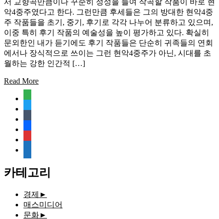
서 교향곡만큼이나 꾸준히 정성을 들여 작곡할 작품이 바로 현
악4중주였다고 한다. 그런만큼 후세들은 그의 방대한 현악4중
주 작품들을 초기, 중기, 후기로 각각 나누어 분류하고 있으며,
이중 특히 후기 작품의 예술성을 높이 평가하고 있다. 확실히
문외한인 내가 듣기에도 후기 작품들은 단순히 귀족들의 연회
에서나 장식적으로 쓰이는 그런 현악4중주가 아닌, 시대를 초
월하는 강한 인간적 […]
Read More
feedly
twitter
tumblr
facebook
rss
media-
document
카테고리
경제
►
매스미디어
문화
►