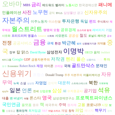
오바마
금리
패니메
MBS
에드워드 벨러미
노동시간
한국경제신문
노무현
사진
신자유주의
인플레이션
삼성물산
광고
공익
무디스
자본주의
투자은행
독일
이주노동자
펀드
이스탄불
주식회사
재
월스트리트
공유경제
땡땡의 모험
레버리지
기업
무제표
오스카르 랑게
철도
공공성
프리드리히 엥겔스
사모펀드
사유화
로널드 레이건
Amazon
사회화
공포
금융
중
전쟁
박근혜
공공서비스
규제
환경
의약품
범죄
신용평가기관
이명박
국
삼성전자
칼 맑스
twitter
David Byrne
음악
정부
OECD
저작권
헨리 폴슨
Google
투자
금융자본주의
GDP
가격
씨티그룹
신용카드
골드만삭스
문재인
재정
국채
아이폰
Robert Reich
코레일
보수
Economist
신용위기
자유
프랑스
Donald Trump
주주 자본주의
어플리케이션
무역
북한
대운하
자영업
경제학
소설
뉴욕
심상정
스트레스테스트
가계부채
석유
일본
언론
삼성
공기업
AI
수자원공사
apple
전세
산업은행
영국
프로젝트파이낸스
론스타
대출
벤 버냉키
삼성경제연구소
여행
국민연금
책
고용
주택
플랫폼
코로나19
원유
시장
제국주의
원자재
보
파업
핵무기
재벌
에너지
최저임금
험
통화정책
S&P
창작
신용등급
아담 스미스
경제