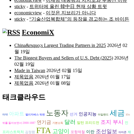
economicview
-
이재명 대통령의 지지도와 부동산 이슈
sticky
-
트위터에 올린 韓中日 현재 상황 트윗
economicview
-
이것은 지브리가 아니다
sticky
-
“기술산업복합체”의 등장을 경고하는 조 바이든
EconomiX
China&rsquo;s Largest Trading Partners in 2025
2026년 02
월 19일
The Biggest Buyers and Sellers of U.S. Debt (2025)
2026년
02월 19일
Made in Taiwan
2026년 02월 15일
제목없음
2026년 01월 17일
제목없음
2026년 01월 08일
태크클라우드
세금
노동자
아파트
인공지능
선거
마약
엘리자베스 워렌
아일랜드
kbs
달러
조지 부시
연기금
밀턴 프리드먼
인
뒤를 돌아보면서:2000-1887
기본소득
FTA
고양이
조선일보
이란
프라스트럭처
포항제철
김정렴
제
아마존