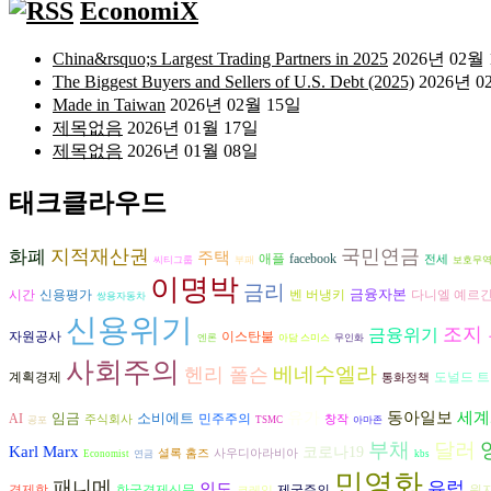
EconomiX
China&rsquo;s Largest Trading Partners in 2025
2026년 02월
The Biggest Buyers and Sellers of U.S. Debt (2025)
2026년 0
Made in Taiwan
2026년 02월 15일
제목없음
2026년 01월 17일
제목없음
2026년 01월 08일
태크클라우드
지적재산권
국민연금
화폐
주택
애플
facebook
전세
씨티그룹
부패
보호무
이명박
금리
금융자본
벤 버냉키
다니엘 예르
시간
신용평가
쌍용자동차
신용위기
조지
금융위기
자원공사
이스탄불
엔론
아담 스미스
무인화
사회주의
베네수엘라
헨리 폴슨
도널드 
계획경제
통화정책
유가
동아일보
세계
임금
소비에트
AI
민주주의
주식회사
창작
공포
TSMC
아마존
부채
달러
Karl Marx
코로나19
셜록 홈즈
사우디아라비아
Economist
연금
kbs
민영화
패니메
유럽
인도
경제학
한국경제신문
제국주의
원
코레일