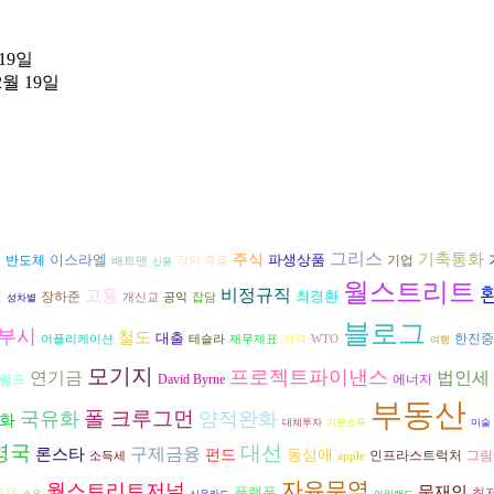
 19일
2월 19일
그리스
기축통화
이스라엘
주식
파생상품
반도체
기업
배트맨
강의 죽음
역
신용
월스트리트
비정규직
고용
최경환
긴
장하준
개신교
공익
잡담
성차별
블로그
 부시
철도
대출
한진중
어플리케이션
테슬라
재무제표
가격
WTO
여행
모기지
프로젝트파이낸스
연기금
법인세
트럼프
David Byrne
에너지
부동산
폴 크루그먼
국유화
양적완화
화
대체투자
기본소득
미술
영국
대선
구제금융
론스타
펀드
동성애
그림
인프라스트럭처
소득세
apple
자유무역
월스트리트저널
문재인
플랫폼
자재
최
소유
신용카드
아일랜드