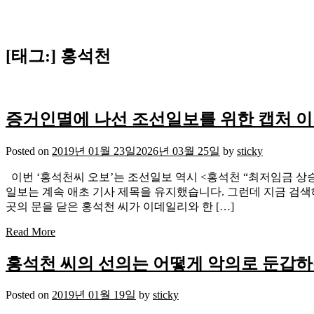
[태그:]
홍석천
증거인멸에 나선 조선일보를 위한 캡처 
Posted on
2019년 01월 23일
2026년 03월 25일
by
sticky
이번 ‘홍석천씨 오보’는 조선일보 역시 <홍석천 “최저임금 상
일보는 계속 애초 기사 제목을 유지했습니다. 그런데 지금 검색해
곳의 문을 닫은 홍석천 씨가 이데일리와 한 […]
Read More
홍석천 씨의 선의는 어떻게 악의로 둔갑하
Posted on
2019년 01월 19일
by
sticky