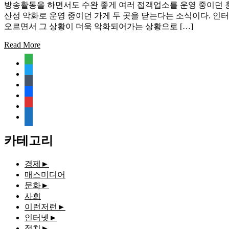
방송활동을 하면서도 수완 좋게 여러 접객업소를 운영 중이던 홍
산성 악화로 운영 중이던 가게 두 곳을 닫는다는 소식이다. 
오르면서 그 상황이 더욱 악화되어가는 상황으로 […]
Read More
feedly
twitter
tumblr
facebook
rss
media-
document
카테고리
경제
►
매스미디어
문화
►
사회
이런저런
►
인터넷
►
정치
►