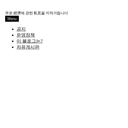
Skip
to
주로 經濟에 관한 私見을 끼적거립니다
content
Menu
공지
운영정책
이 블로그는?
자유게시판