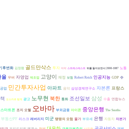
골드만삭스
기후변화
투자
노동
김정렴
마약
스트레스테스트
뒤를 돌아보면서:2000-1887
고양이
환율
인공지능
자영업
재정
수
우버
Robert Reich
GDP
제조업
보험
민간투자사업
아파트
자본론
프랑스
음악
공업
삼성경제연구소
노무현
삼성
북한
조선일보
책
광고
수출
연합뉴스
통화
오스카르 랑게
오바마
중앙은행
스마트폰
조지 오웰
아이폰
부외금융
The Smiths
은행
미군
부동산PF
리스크
자동차
자본가
레버리지
땡땡의 모험
물가
부유세
대운하
공공서비스
프리드리히 엥겔스
헌법
금융자본주의
재벌
저임금
사유화