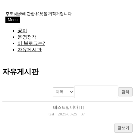
Skip
to
주로 經濟에 관한 私見을 끼적거립니다
content
Menu
공지
운영정책
이 블로그는?
자유게시판
자유게시판
검색
테스트입니다
[
1
]
test
2025-03-25
37
글쓰기