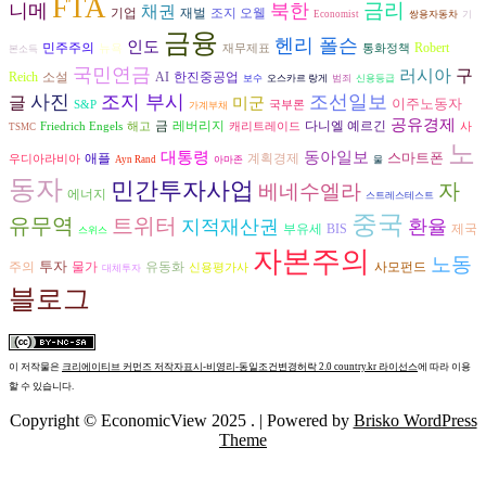
FTA
금리
니메
북한
채권
재벌
조지 오웰
기업
Economist
쌍용자동차
기
금융
헨리 폴슨
인도
민주주의
Robert
뉴욕
재무제표
통화정책
본소득
국민연금
러시아
구
AI
Reich
소설
한진중공업
보수
오스카르 랑게
범죄
신용등급
사진
조지 부시
조선일보
글
미군
이주노동자
S&P
국부론
가계부채
공유경제
다니엘 예르긴
금
레버리지
Friedrich Engels
해고
캐리트레이드
사
TSMC
노
동아일보
대통령
스마트폰
애플
계획경제
우디아라비아
Ayn Rand
아마존
물
동자
민간투자사업
자
베네수엘라
에너지
스트레스테스트
중국
유무역
트위터
지적재산권
환율
부유세
BIS
제국
스위스
자본주의
노동
투자
주의
물가
유동화
사모펀드
신용평가사
대체투자
블로그
이 저작물은
크리에이티브 커먼즈 저작자표시-비영리-동일조건변경허락 2.0 country.kr 라이선스
에 따라 이용
할 수 있습니다.
Copyright © EconomicView 2025 .
| Powered by
Brisko WordPress
Theme