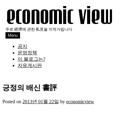
Skip
to
content
주로 經濟에 관한 私見을 끼적거립니다
Menu
공지
운영정책
이 블로그는?
자유게시판
긍정의 배신 書評
Posted on
2013년 01월 22일
by
economicview