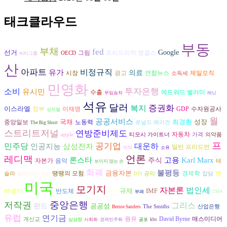
태크클라우드
부동
부채
fed
선거
Google
그림
프리드리히 엥겔스
OECD
씨티그룹
산
아파트
비정규직
유가
의료
시장
광고
연합뉴스
제일모직
소득세
민영화
투자은행
소비
유시민
수출
에드워드 벨러미
무임승차
레닌
석유
달러
복지
증권화
이스라엘
수자원공사
정부
이재명
GDP
성차별
월
공공서비스
국채
최경환
성장
노동력
중앙일보
로널드 레이건
The Big Short
스트리트저널
연방준비제도
자동차
apple
티모시 가이트너
가격
의약품
프
공기업
대운하
민주당
인공지능
삼성전자
밀턴 프리드먼
마약
소유
언론
레디맥
론스타
고용
Karl Marx
주식
자본가
음악
테
보이지 않는 손
화폐
불평등
금융자본
경제학
벤
땡땡의 모험
슬라
공익
잡담
엘리자베스 워렌
DTI
미국
모기지
자본론
법인세
규제
IMF
버냉키
반도체
엔론
부패
1984
중앙은행
저작권
그리스
펀드
공공성
The Smiths
산업은행
Bernie Sanders
유럽
연기금
원유
David Byrne
매스미디어
개신교
심상정
사회화
경제민주화
공포
kbs