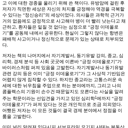
고 이에 대한 경종을 울리기 위해 쓴 책이다. 유방암에 걸린 후
저자가 직면한 세상은 자신의 처지를 긍정해야 역경을 극복할
수 있다는 “정신승리”의 세상이었다. 의사들은 과학적 근거가
거의 없음에도 긍정적으로 사고해야 병이 더 빨리 낫는다고 채
근하고, 환자들은 밑질 것 없다는 심정으로 “긍정 이데올로
기”를 공동체 내에서 공유한다. 현실이 그렇지 않다는 항변은
패배적 사고이거나 정신적으로 문제가 있는 상태로 치부되었
다.
저자는 책의 나머지에서 자기계발서, 동기유발 강의, 종교, 심
리학, 경제 분석 등 사회 곳곳에 이른바 “긍정 이데올로기”가
바이러스처럼 퍼져 있음을 고발한다. 자기계발서나 동기유발
관련 강의 등은 이미 “긍정 이데올로기”가 그 사상적 기반임은
어렵지 않게 짐작할 수 있다. 하지만 종교라는 고통스러운 속
세에 대한 뉘우침을 주업으로 하는 분야에까지, 그리고 나의
콤플렉스의 기원이 손수건 때문일지도 모른다는 사실을 알려
1
주는 학문이라는 선입견을 가지고 있던 심리학
에까지 “긍정
이데올로기”가 퍼져 있다는 것은 개인적으로 조금 의외였다.
어쨌든 저자는 이 모든 것들이 결국 경제 분야에서 정점을 이
룸을 고발한다.
이미 널리 알려져 있다시피 서브프라임 모기지 사태는 부동산