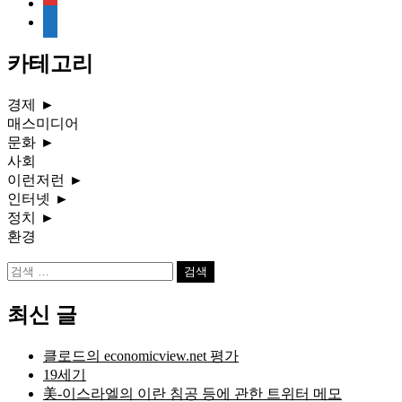
rss
media-
document
카테고리
경제
►
매스미디어
문화
►
사회
이런저런
►
인터넷
►
정치
►
환경
검
색:
최신 글
클로드의 economicview.net 평가
19세기
美-이스라엘의 이란 침공 등에 관한 트위터 메모