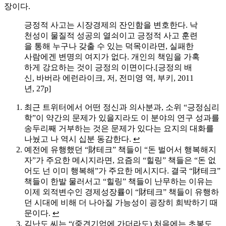
장이다.
긍정적 사고는 시장경제의 잔인함을 변호한다. 낙
천성이 물질적 성공의 열쇠이고 긍정적 사고 훈련
을 통해 누구나 갖출 수 있는 덕목이라면, 실패한
사람에겐 변명의 여지가 없다. 개인의 책임을 가혹
하게 강요하는 것이 긍정의 이면이다.[긍정의 배
신, 바버라 에런라이크, 저, 전미영 역, 부키, 2011
년, 27p]
최근 트위터에서 어떤 정신과 의사분과, 소위 “긍정심리
학”이 약간의 문제가 있을지라도 이 분야의 연구 성과를
송두리째 거부하는 것은 문제가 있다는 요지의 대화를
나눴고 나 역시 십분 동감한다.
↩
예전에 유행했던 “財테크” 책들이 “돈 벌어서 행복해지
자”가 주요한 메시지라면, 요즘의 “힐링” 책들은 “돈 없
어도 넌 이미 행복해”가 주요한 메시지다. 결국 “財테크”
책들이 한발 물러서고 “힐링” 책들이 난무하는 이유는
이제 외적변수인 경제성장률이 “財테크” 책들이 유행하
던 시대에 비해 더 나아질 가능성이 굉장히 희박하기 때
문이다.
↩
김난도 씨는 “(중견기업에 가더라도) 처음에는 초봉도