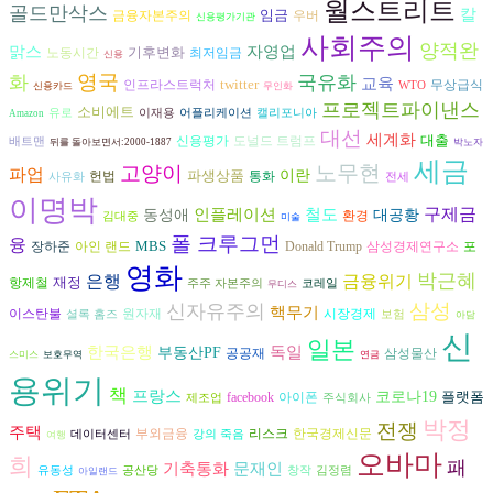
월스트리트
골드만삭스
칼
임금
금융자본주의
우버
신용평가기관
사회주의
양적완
맑스
자영업
기후변화
노동시간
최저임금
신용
영국
화
국유화
교육
twitter
인프라스트럭처
무상급식
WTO
신용카드
무인화
프로젝트파이낸스
소비에트
유로
이재용
어플리케이션
캘리포니아
Amazon
대선
세계화
대출
도널드 트럼프
신용평가
배트맨
뒤를 돌아보면서:2000-1887
박노자
세금
노무현
고양이
파업
파생상품
이란
헌법
통화
사유화
전세
이명박
구제금
인플레이션
철도
동성애
대공황
환경
김대중
미술
폴 크루그먼
융
MBS
장하준
아인 랜드
Donald Trump
삼성경제연구소
포
영화
박근혜
은행
금융위기
재정
항제철
주주 자본주의
코레일
무디스
삼성
신자유주의
핵무기
시장경제
이스탄불
원자재
셜록 홈즈
보험
아담
신
일본
독일
한국은행
부동산PF
공공재
삼성물산
스미스
보호무역
연금
용위기
책
프랑스
코로나19
플랫폼
아이폰
facebook
제조업
주식회사
박정
전쟁
주택
리스크
부외금융
한국경제신문
데이터센터
강의 죽음
여행
오바마
희
패
기축통화
문재인
유동성
공산당
창작
김정렴
아일랜드