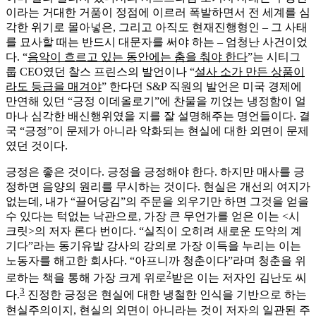
이라는 거대한 거품이 정점에 이르러 폭발하면서 전 세계를 심
각한 위기로 몰아넣은, 그리고 아직도 현재진행형인 – 그 사태
를 묘사할 때는 반드시 대문자를 써야 하는 – 엄청난 사건이었
다. “
음악이 흐르고 있는 동안에는 춤을 춰야 한다
”는 시티그
룹 CEO였던 찰스 프린스의 발언이나 “
설사 소가 만든 상품이
라도 등급을 매겨야
” 한다던 S&P 직원의 발언은 미국 경제에
만연해 있던 “긍정 이데올로기”에 찬물을 끼얹는 냉정함이 얼
마나 심각한 배신행위였을 지를 잘 설명해주는 명언들이다. 결
국 “긍정”이 문제가 아니라 악화되는 현실에 대한 외면이 문제
였던 것이다.
긍정은 좋은 것이다. 긍정을 긍정해야 한다. 하지만 매사를 긍
정하면 음양의 원리를 무시하는 것이다. 현실은 개선의 여지가
없는데, 내가 “끌어당김”의 주문을 외우기만 하면 그것을 얻을
수 있다는 턱없는 낙관으로, 가장 큰 무언가를 얻은 이는 <시
크릿>의 저자 론다 번이다. “실직이 오히려 새로운 도약의 계
기다”라는 동기유발 강사의 강의로 가장 이득을 누리는 이는
노동자를 해고한 회사다. “아프니까 청춘이다”라며 청춘을 위
2
로하는 책을 통해 가장 크게 위로
받은 이는 저자인 김난도 씨
3
다.
진정한 긍정은 현실에 대한 냉철한 인식을 기반으로 하는
현실주의이지, 현실의 외면이 아니라는 것이 저자의 일관된 주