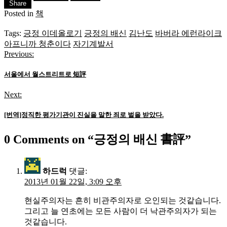
Share
Posted in
책
Tags:
긍정 이데올로기
긍정의 배신
김난도
바버라 에런라이크
아프니까 청춘이다
자기계발서
Previous:
글
탐
서울에서 월스트리트로 短評
색
Next:
[번역]정직한 평가기관이 진실을 말한 죄로 벌을 받았다.
0 Comments on “
긍정의 배신 書評
”
하드럭
댓글:
2013년 01월 22일, 3:09 오후
현실주의자는 흔히 비관주의자로 오인되는 것같습니다.
그리고 늘 연초에는 모든 사람이 더 낙관주의자가 되는
것같습니다.