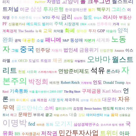
고양이
폴 크루그먼
월스트리
자영업
twitter
다니엘 예르긴
리지
삼성
트저널
투자은행
그리스
미군
핵무기
한국경제신문
물가
이
금리
러시아
철도
주식
부동산
재명
주주 자본주의
WTO
무인화
심상정
무디스
주택
PF
시장경제
에드워드 벨러미
민주주의
신용평가사
가격
1984
사회화
부패
물
양적
화폐
교육
투자
장하준
계획경제
GDP
The Smiths
뉴욕
의약품
테슬라
노동
완화
패니메
세계화
대공황
동성애
자본가
소설
공익
S&P
자
중국
금융위기
민주당
법인세
이스
그림
자동차
산업은행
Amazon
오바마
월스트
채권
라엘
도널드 트럼프
OECD
코레일
소유
아일랜드
자
리트
석유
연방준비제도
론스타
헌법
사유화
스트레스테스트
본주의
박정희
인도
Robert Reich
Donald Trump
배트맨
가계부채
Ayn
언
구제금융
기축통화
Karl Marx
Rand
뒤를 돌아보면서:2000-1887
The Big Short
론
자유
대운하
시장
리스크
제국주의
주식회사
제조업
창작
DTI
신용
성차별
무역
골드만삭스
소비
반도체
캘리포니아
김정렴
티모시 가이
Bernie Sanders
문재인
대출
광고
음악
부유세
트너
해고
잡담
데이터센터
아담 스미스
미술
신용등급
이명박
모기지
국
fed
통화
삼성경제연구소
아마존
오스카르 랑게
엔론
민간투자사업
트위터
유화
저작권
아파
수자원공사
BIS