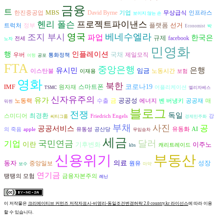
금융
트
MBS
David Byrne
한진중공업
기업
무상급식
인프라스
보이지 않는 손
헨리 폴슨
프로젝트파이낸스
플랫폼
선거
트럭처
정부
Economist
박
영국
베네수엘라
조지 부시
파업
한국은
규제
facebook
전세
노자
민영화
인플레이션
행
국채
우버
제일모직
통화정책
여행
공포
FTA
중앙은행
은행
유시민
임금
이스탄불
노동시간
이재용
보험
영화
북한
IMF
스마트폰
코로나19
원자재
어플리케이션
TSMC
엘리자베스
신자유주의
유가
공공성
노동력
수출
에너지
벤 버냉키
공공재
금
매
워렌
블로그
전쟁
독일
최경환
스미디어
Friedrich Engels
강
씨티그룹
경제민주화
부채
사진
공
공공서비스
AI
유동화
의 죽음
apple
유동성
공산당
무임승차
세금
달러
국민연금
기업
이란
기후변화
이주노
캐리트레이드
kbs
신용위기
부동산
동자
의료
성장
원유
중앙일보
보수
마약
연기금
금융자본주의
땡땡의 모험
레닌
이 저작물은
크리에이티브 커먼즈 저작자표시-비영리-동일조건변경허락 2.0 country.kr 라이선스
에 따라 이용
할 수 있습니다.