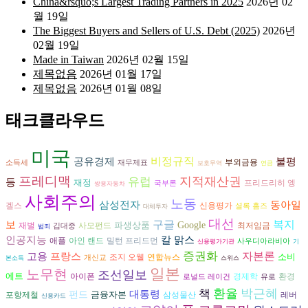
China&rsquo;s Largest Trading Partners in 2025
2026년 02
월 19일
The Biggest Buyers and Sellers of U.S. Debt (2025)
2026년
02월 19일
Made in Taiwan
2026년 02월 15일
제목없음
2026년 01월 17일
제목없음
2026년 01월 08일
태크클라우드
미국
비정규직
불평
공유경제
부외금융
소득세
재무제표
보호무역
연금
프레디맥
지적재산권
유럽
등
재정
프리드리히 엥
국부론
쌍용자동차
사회주의
노동
삼성전자
동아일
겔스
신용평가
셜록 홈즈
대체투자
대선
구글
복지
보
파생상품
Google
재벌
사모펀드
최저임금
김대중
범죄
인공지능
칼 맑스
애플
아인 랜드
밀턴 프리드먼
사우디아라비아
신용평가기관
기
증권화
자본론
고용
프랑스
소비
조지 오웰
연합뉴스
개신교
본소득
스위스
일본
노무현
조선일보
에트
아이폰
경제학
환경
로널드 레이건
유로
환율
박근혜
책
대통령
펀드
금융자본
삼성물산
포항제철
레버
신용카드