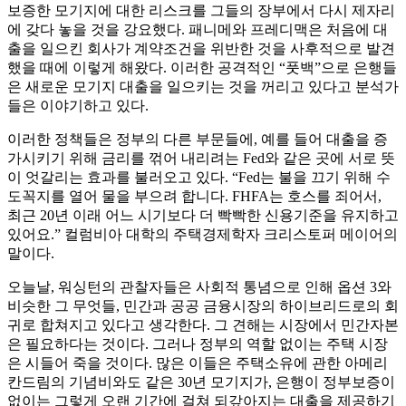
보증한 모기지에 대한 리스크를 그들의 장부에서 다시 제자리
에 갖다 놓을 것을 강요했다. 패니메와 프레디맥은 처음에 대
출을 일으킨 회사가 계약조건을 위반한 것을 사후적으로 발견
했을 때에 이렇게 해왔다. 이러한 공격적인 “풋백”으로 은행들
은 새로운 모기지 대출을 일으키는 것을 꺼리고 있다고 분석가
들은 이야기하고 있다.
이러한 정책들은 정부의 다른 부문들에, 예를 들어 대출을 증
가시키기 위해 금리를 꺾어 내리려는 Fed와 같은 곳에 서로 뜻
이 엇갈리는 효과를 불러오고 있다. “Fed는 불을 끄기 위해 수
도꼭지를 열어 물을 부으려 합니다. FHFA는 호스를 죄어서,
최근 20년 이래 어느 시기보다 더 빡빡한 신용기준을 유지하고
있어요.” 컬럼비아 대학의 주택경제학자 크리스토퍼 메이어의
말이다.
오늘날, 워싱턴의 관찰자들은 사회적 통념으로 인해 옵션 3와
비슷한 그 무엇들, 민간과 공공 금융시장의 하이브리드로의 회
귀로 합쳐지고 있다고 생각한다. 그 견해는 시장에서 민간자본
은 필요하다는 것이다. 그러나 정부의 역할 없이는 주택 시장
은 시들어 죽을 것이다. 많은 이들은 주택소유에 관한 아메리
칸드림의 기념비와도 같은 30년 모기지가, 은행이 정부보증이
없이는 그렇게 오랜 기간에 걸쳐 되갚아지는 대출을 제공하기