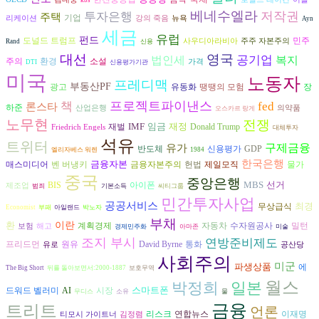
kbs
베네수엘라
저작권
투자은행
주택
기업
리케이션
강의 죽음
뉴욕
Ayn
세금
유럽
펀드
도널드 트럼프
민주
사우디아라비아
주주 자본주의
Rand
신용
대선
영국
공기업
복지
법인세
환경
주의
소설
가격
DTI
신용평가기관
미국
노동자
프레디맥
부동산PF
광고
장
유동화
땡땡의 모험
프로젝트파이낸스
책
fed
론스타
하준
산업은행
의약품
오스카르 랑게
노무현
전쟁
IMF
임금
재정
재벌
Donald Trump
Friedrich Engels
대체투자
석유
트위터
구제금융
유가
반도체
신용평가
GDP
엘리자베스 워렌
1984
한국은행
금융자본
벤 버냉키
금융자본주의
헌법
매스미디어
제일모직
물가
중국
중앙은행
MBS
선거
아이폰
BIS
제조업
범죄
기본소득
씨티그룹
민간투자사업
공공서비스
최경
무상급식
Economist
부패
아일랜드
박노자
부채
환
이란
자동차
수자원공사
계획경제
밀턴
보험
해고
경제민주화
아마존
미술
조지 부시
연방준비제도
원유
David Byrne
프리드먼
통화
유로
공산당
사회주의
미군
파생상품
에
The Big Short
뒤를 돌아보면서:2000-1887
보호무역
월스
일본
박정희
스마트폰
AI
시장
드워드 벨러미
무디스
소유
물
금융
트리트
언론
리스크
연합뉴스
이재명
티모시 가이트너
김정렴