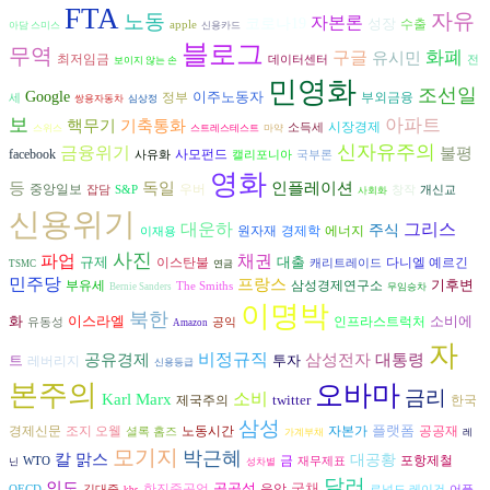
FTA
자유
노동
자본론
코로나19
성장
수출
apple
아담 스미스
신용카드
블로그
무역
구글
화폐
유시민
최저임금
데이터센터
전
보이지 않는 손
민영화
조선일
Google
이주노동자
정부
부외금융
세
쌍용자동차
심상정
보
아파트
기축통화
핵무기
시장경제
소득세
스위스
스트레스테스트
마약
신자유주의
금융위기
불평
facebook
사모펀드
사유화
캘리포니아
국부론
영화
등
독일
인플레이션
중앙일보
우버
잡담
S&P
창작
개신교
사회화
신용위기
대운하
그리스
주식
경제학
에너지
원자재
이재용
사진
파업
채권
규제
대출
다니엘 예르긴
이스탄불
캐리트레이드
TSMC
연금
민주당
프랑스
기후변
부유세
삼성경제연구소
The Smiths
Bernie Sanders
무임승차
이명박
북한
화
이스라엘
소비에
인프라스트럭처
유동성
공익
Amazon
자
비정규직
삼성전자
공유경제
대통령
트
투자
레버리지
신용등급
본주의
오바마
금리
소비
Karl Marx
twitter
제국주의
한국
삼성
플랫폼
조지 오웰
자본가
공공재
경제신문
노동시간
셜록 홈즈
가계부채
레
모기지
박근혜
칼 맑스
대공황
금
포항제철
WTO
재무제표
닌
성차별
달러
인도
공공성
국채
음악
한진중공업
OECD
김대중
로널드 레이건
어플