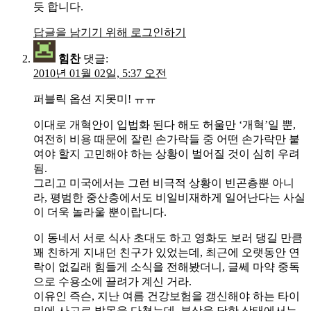
듯 합니다.
답글을 남기기 위해 로그인하기
힘찬
댓글:
2010년 01월 02일, 5:37 오전
퍼블릭 옵션 지못미! ㅠㅠ
이대로 개혁안이 입법화 된다 해도 허울만 ‘개혁’일 뿐,
여전히 비용 때문에 잘린 손가락들 중 어떤 손가락만 붙
여야 할지 고민해야 하는 상황이 벌어질 것이 심히 우려
됨.
그리고 미국에서는 그런 비극적 상황이 빈곤층뿐 아니
라, 평범한 중산층에서도 비일비재하게 일어난다는 사실
이 더욱 놀라울 뿐이랍니다.
이 동네서 서로 식사 초대도 하고 영화도 보러 댕길 만큼
꽤 친하게 지내던 친구가 있었는데, 최근에 오랫동안 연
락이 없길래 힘들게 소식을 전해봤더니, 글쎄 마약 중독
으로 수용소에 끌려가 계신 거라.
이유인 즉슨, 지난 여름 건강보험을 갱신해야 하는 타이
밍에 사고로 발목을 다쳤는데, 부상을 당한 상태에서는