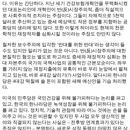
다. 이유는 간단하다. 지난 세기 건강보험개혁안을 무력화시켰
던 대표논리인데 개혁안이 반(反)시장주의적, 좀더 직설적으
로 사회주의적 조치라는 주장이다. 그들이 자체적으로 5천억
달러로 추산하고 있는 증세 예상액도 작은 정부를 지향하는 공
화당의 생리에 맞지 않다. 또한 이렇게 하더라도 현재의 천문
학적인 재정적자를 심화시킬 것이라는 주장도 만만치 않다.
철저한 보수주의에 입각한 ‘반대를 위한 반대’라는 생각이 들
수도 있지만 일리가 없는 것은 아니다. 반(反)시장주의에 대한
본질적인 혐오는 별도로 하고라도 증세와 재정적자 심화는 현
대 자본주의 국가의 국책사업의 공통적인 근본모순이다. 좌우
를 가리지 않는 재정지출에의 유혹이 바로 우리 눈앞에서 펼쳐
지고 있는데, 바로 4대강 살리기(?) 사업이다. 알다시피 한나라
당은 4대강 떡칠에 쓸 돈이 포함된 새해 예산안을 기습 처리했
다.
미국의 민주당은 국민건강을 위해 불가피하다는 논리를 펴고
있고, 한국의 한나라당은 녹색성장을 위해 불가피하다는 논리
를 펴고 있다. 정치적, 기술적 관점에 따라 어느 것에는 손을 들
어주고 어느 것은 비판할 수 있지만 두 사업 모두 생산적인 분
야와 직결되지 않는다는 사실은 – 전후방 연계효과가 있다는
주장은 많지만 – 분명하다. 새로운 성장 동력이 마땅치 않은 상