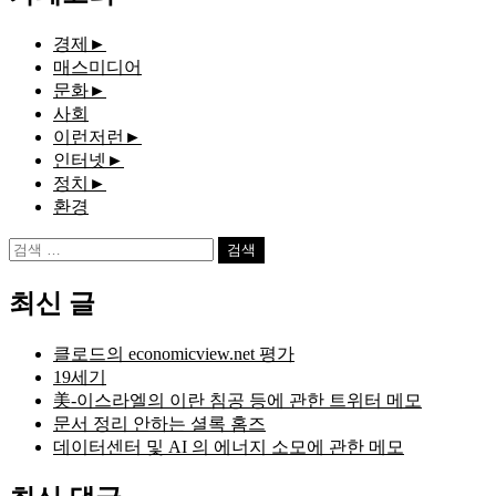
경제
►
매스미디어
문화
►
사회
이런저런
►
인터넷
►
정치
►
환경
검
색:
최신 글
클로드의 economicview.net 평가
19세기
美-이스라엘의 이란 침공 등에 관한 트위터 메모
문서 정리 안하는 셜록 홈즈
데이터센터 및 AI 의 에너지 소모에 관한 메모