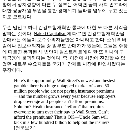
황에서 정치성향이 다른 두 정부는 어쩌면 공히 사회 인프라에
대한 공공재원 투입을 통한 경제위기 돌파를 염두에 두고 있는
지도 모르겠다.
무슨 말인고 하니 건강보험개혁안 통과에 대한 또 다른 시각을
말하는 것이다.
Naked Capitalism
에 따르면 건강보험개혁안을
반대하는 이들이 보수주의자들만은 아니라고 한다. 소위 리버
럴이나 진보주의자들 중 일부도 반대자가 있는데, 그들은 주장
에 따르면 통과된 새 법안이 월스트리트에 대한 또 하나의 구
제금융에 불과하다는 것이다. 즉, 이전에 시장에 진입할 수 없
었던 새로운 수요자들을 국가가 강제로 시장에 편입시켰다는
주장이다.
Here’s the opportunity, Wall Street’s newest and bestest
gamble: there is a huge untapped market of some 50
million people who are not paying insurance premiums
—and the number grows every year because employers
drop coverage and people can’t afford premiums.
Solution? Health insurance “reform” that requires
everyone to turn over their pay to Wall Street. Can’t
afford the premiums? That is OK—Uncle Sam will
kick in a few hundred billion to help out the insurers.
[
전문보기
]