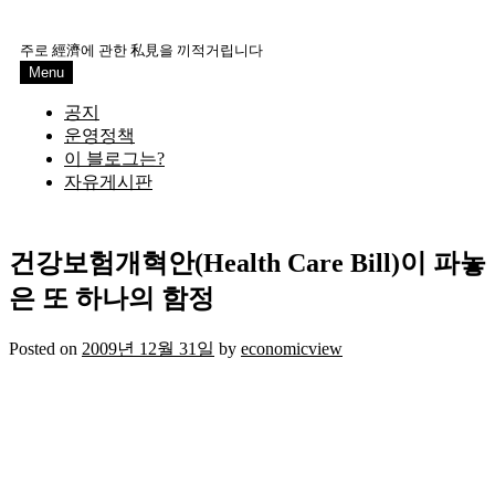
Skip
to
주로 經濟에 관한 私見을 끼적거립니다
content
Menu
공지
운영정책
이 블로그는?
자유게시판
건강보험개혁안(Health Care Bill)이 파놓
은 또 하나의 함정
Posted on
2009년 12월 31일
by
economicview