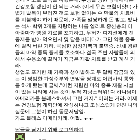
건강보험 갱신이 안 되는 거라. (이게 무슨 보험이얏!!) 가
볍게 발목이 부러진 것도 보험 없이는 수 만불의 치료비
를 지불해야 하기 때문에, 가족들 멀쩡하게 돈 벌고, 빛나
는 석사 학위 2개를 자랑하는 나름 엘리트 중산층의 이
아줌마가 병원 치료를 포기하고, 무허가 피지션에게 진
통제를 받아 먹으면서 몇 달을 버티다가 그만 약물 중독
에 걸려 버린 거라. 극심한 감정기복과 불면증, 신체 경련
등의 마약 중독 증세를 호소하다 결국 주변 사람들에 의
해서 수용소에 끌려가 지금은 재활 치료를 받고 계신 거
라.
생업도 포기한 채 가족과 생이별하고 두 달째 감금돼 있
는 이 평범한 가정주부와 연말을 핑계로 어렵사리 통화
를 하게 됐는데 글쎄,”이런 저렴한 마약 중독 재활 시설
이 있는 나라에 사는 것이 무척 자랑스러워! 다 하나님이
아메리카를 블레스하셔서 그런 거지.” 이러는 거라. 이제
는 건강보험 개혁안에 찬성하냐고 조심스럽게 던진 나의
질문에 그분이 하신 동문서답임.
가드 블레스 아메리카래. 어쩔.. ㅠㅠ
답글을 남기기 위해 로그인하기