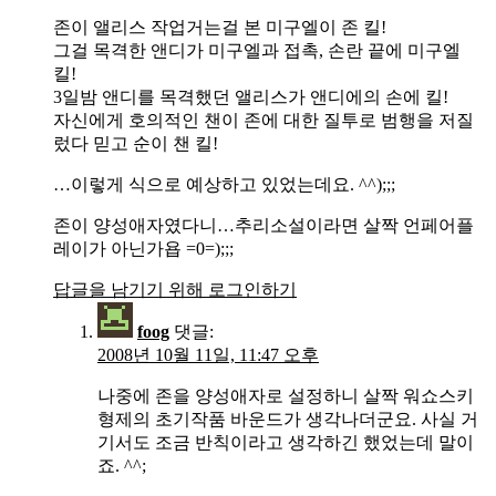
존이 앨리스 작업거는걸 본 미구엘이 존 킬!
그걸 목격한 앤디가 미구엘과 접촉, 손란 끝에 미구엘
킬!
3일밤 앤디를 목격했던 앨리스가 앤디에의 손에 킬!
자신에게 호의적인 챈이 존에 대한 질투로 범행을 저질
렀다 믿고 순이 챈 킬!
…이렇게 식으로 예상하고 있었는데요. ^^);;;
존이 양성애자였다니…추리소설이라면 살짝 언페어플
레이가 아닌가욥 =0=);;;
답글을 남기기 위해 로그인하기
foog
댓글:
2008년 10월 11일, 11:47 오후
나중에 존을 양성애자로 설정하니 살짝 워쇼스키
형제의 초기작품 바운드가 생각나더군요. 사실 거
기서도 조금 반칙이라고 생각하긴 했었는데 말이
죠. ^^;