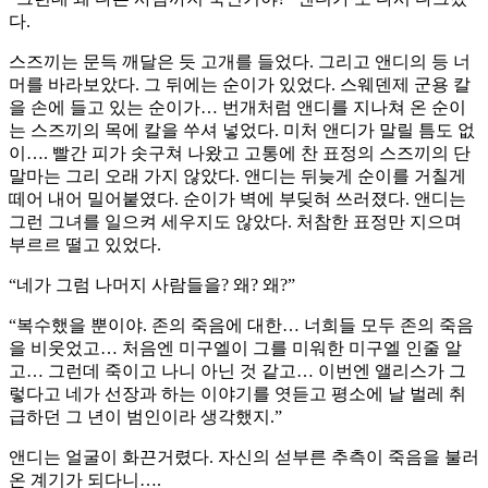
다.
스즈끼는 문득 깨달은 듯 고개를 들었다. 그리고 앤디의 등 너
머를 바라보았다. 그 뒤에는 순이가 있었다. 스웨덴제 군용 칼
을 손에 들고 있는 순이가… 번개처럼 앤디를 지나쳐 온 순이
는 스즈끼의 목에 칼을 쑤셔 넣었다. 미처 앤디가 말릴 틈도 없
이…. 빨간 피가 솟구쳐 나왔고 고통에 찬 표정의 스즈끼의 단
말마는 그리 오래 가지 않았다. 앤디는 뒤늦게 순이를 거칠게
떼어 내어 밀어붙였다. 순이가 벽에 부딪혀 쓰러졌다. 앤디는
그런 그녀를 일으켜 세우지도 않았다. 처참한 표정만 지으며
부르르 떨고 있었다.
“네가 그럼 나머지 사람들을? 왜? 왜?”
“복수했을 뿐이야. 존의 죽음에 대한… 너희들 모두 존의 죽음
을 비웃었고… 처음엔 미구엘이 그를 미워한 미구엘 인줄 알
고… 그런데 죽이고 나니 아닌 것 같고… 이번엔 앨리스가 그
렇다고 네가 선장과 하는 이야기를 엿듣고 평소에 날 벌레 취
급하던 그 년이 범인이라 생각했지.”
앤디는 얼굴이 화끈거렸다. 자신의 섣부른 추측이 죽음을 불러
온 계기가 되다니….