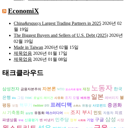
EconomiX
China&rsquo;s Largest Trading Partners in 2025
2026년 02
월 19일
The Biggest Buyers and Sellers of U.S. Debt (2025)
2026년
02월 19일
Made in Taiwan
2026년 02월 15일
제목없음
2026년 01월 17일
제목없음
2026년 01월 08일
태크클라우드
노동자
자본론
삼성전자
한국
재정
금융자본주의
WTO
오스카르 랑게
일본
불
은행
그림
조지 오웰
레버리지
로널드 레이건
사유화
배트맨
kbs
TSMC
프레디맥
증권화
평등
핵무기
twitter
사모펀드
보험
유동성
DTI
스위스
조지 부시
기축통화
인도
의료
AI
자동차
유동화
매스미디어
심상정
마약
삼성
구글
민주당
파생상품
벤 버냉키
시장
신용평가
정부
기업
부패
사회화
금융