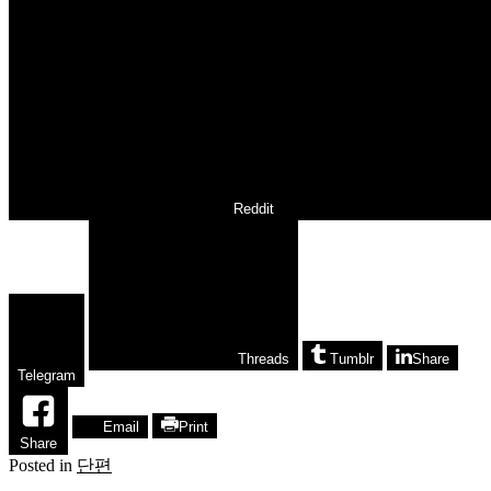
Reddit
Threads
Tumblr
Share
Telegram
Email
Print
Share
Posted in
단편