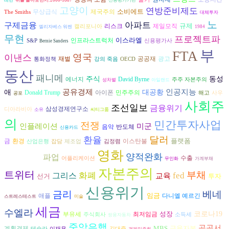
레닌
뒤를 돌아보면서:2000-1887
신용평가기관
고양이
연방준비제도
소비에트
무상급식
제국주의
The Smiths
대체투자
노
구제금융
아파트
규제
리스크
제일모직
캘리포니아
엘리자베스 워렌
1984
무현
프로젝트파
이스라엘
인프라스트럭처
S&P
신용평가사
Bernie Sanders
부
FTA
영국
이낸스
재벌
공공재
광고
통화정책
강의 죽음
OECD
동산
패니메
주식
동성
에너지
David Byrne
주주 자본주의
성차별
아일랜드
인공지능
공유경제
애
대공황
아이폰
Donald Trump
민주주의
해고
사우
공포
사회주
조선일보
금융위기
삼성경제연구소
디아라비아
소유
씨티그룹
의
민간투자사업
전쟁
인플레이션
미군
음악
반도체
신용카드
달러
환율
월스트
플랫폼
환경
금
이스탄불
산업은행
잡담
제조업
김정렴
영화
리트저널
양적완화
파업
수출
어플리케이션
무인화
가계부채
자본주의
트위터
부채
그리스
화폐
fed
교육
선거
투자
신용위기
금리
베네
임금
다니엘 예르긴
애플
스트레스테스트
미술
세금
수엘라
성장
코로나19
부유세
최저임금
주식회사
소득세
쌍용자동차
중앙은행
공공서
MBS
금융자본
계획경제
테슬라
이재용
김대중