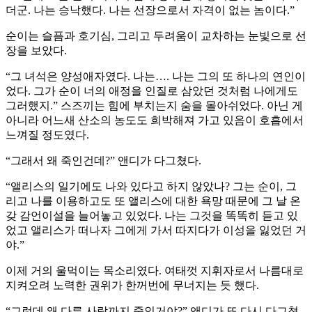
더군. 나는 승낙했다. 나는 선장으로서 자격이 없는 놈이다.”
순이는 슬픔과 호기심, 그리고 두려움이 교차하는 눈빛으로 선
장을 보았다.
“그 녀석은 양성애자였다. 나는…. 나는 그의 또 하나의 연인이
었다. 그가 순이 너의 애정을 인질로 삼았던 것처럼 나에게도
그러했지.” 스즈끼는 힘에 부치는지 숨을 몰아쉬었다. 아닌 게
아니라 어느새 산소의 농도도 희박해져 가고 있음이 호흡에서
느껴질 정도였다.
“그래서 왜 죽인건데?” 앤디가 다그쳤다.
“앨리스의 일기에도 나와 있다고 하지 않았나? 그는 순이, 그
리고 나를 이용하고도 또 앨리스에 대한 욕망 때문에 그 날 온
갖 감언이설을 늘어놓고 있었다. 나는 그것을 똑똑히 듣고 있
었고 앨리스가 떠나자 그에게 가서 따지다가 이성을 잃었던 거
야.”
이제 거의 울먹이는 목소리였다. 여태껏 지휘자로서 나름대로
지켜오려 노력한 권위가 한꺼번에 무너지는 듯 했다.
“그런데 왜 다른 사람까지 죽인거야?” 앤디가 또 다시 다그쳤