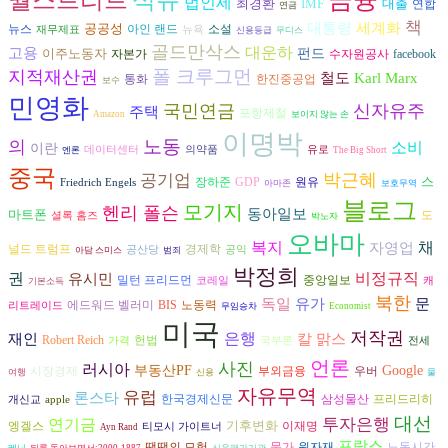
월스트리트
석유
법인세
최경환
IMF
대출
연합
연금
책
대통령
세계화
공공성
뉴스
아인 랜드
소설
재무제표
뉴욕
신용등급
무디스
골드만삭스
대운하
고용
이주노동자
펀드
자본가
수자원공사
facebook
폴 크루그먼
지적재산권
철도
Karl Marx
통화
한진중공업
보수
민영화
국민연금
신자유주
주택
포항제철
Amazon
보이지 않는 손
이명박
노동
의
소비
이란
데이터센터
의약품
유로
엔론
The Big Short
중국
박근혜
공기업
스
장하준
원유
GDP
Friedrich Engels
아마존
보호무역
블로그
모기지
헨리 폴슨
동아일보
마트폰
도
셜록 홈즈
박노자
오바마
복지
채
자영업
널드 트럼프
경제학
공산당
공익
아담 스미스
범죄
박정희
비정규직
권
유시민
밀턴 프리드먼
중앙일보
코레일
캐
기본소득
북한
독일
유가
문
노동력
에드워드 벨러미
BIS
리트레이드
무임승차
Economist
미국
저작권
은행
재인
칼 맑스
헌법
Robert Reich
가격
국부론
전세
언론
사진
러시아
부동산PF
Google
시장경제
부외금융
우버
여행
신용
물
자유무역
유럽
론스타
삼성물산
프리드리히
한국경제신문
개신교
apple
대선
투자은행
연기금
기후변화
엥겔스
이재명
티모시 가이트너
Ayn Rand
프랑스
땡땡의 모험
물가
원자재
노동시간