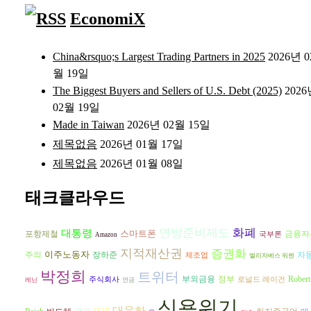
EconomiX
China&rsquo;s Largest Trading Partners in 2025
2026년 0
월 19일
The Biggest Buyers and Sellers of U.S. Debt (2025)
202
02월 19일
Made in Taiwan
2026년 02월 15일
제목없음
2026년 01월 17일
제목없음
2026년 01월 08일
태크클라우드
연방준비제도
화폐
대통령
스마트폰
금융자
포항제철
국부론
Amazon
지적재산권
증권화
이주노동자
주의
장하준
자
제조업
엘리자베스 워렌
박정희
트위터
부외금융
정부
Robert
주식회사
로널드 레이건
레닌
연금
신용위기
대운하