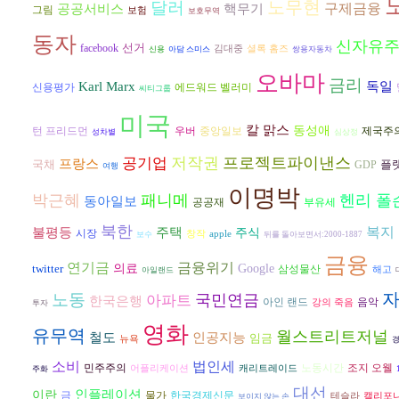
노무현
달러
구제금융
공공서비스
핵무기
그림
보험
보호무역
동자
신자유
선거
facebook
김대중
셜록 홈즈
신용
아담 스미스
쌍용자동차
오바마
금리
독일
Karl Marx
신용평가
에드워드 벨러미
씨티그룹
미국
칼 맑스
동성애
턴 프리드먼
우버
중앙일보
제국주
성차별
심상정
저작권
프로젝트파이낸스
공기업
프랑스
국채
플
GDP
여행
이명박
박근혜
패니메
헨리 폴
동아일보
공공재
부유세
북한
복지
불평등
주택
주식
시장
창작
apple
보수
뒤를 돌아보면서:2000-1887
금융
금융위기
연기금
twitter
의료
Google
삼성물산
해고
아일랜드
노동
국민연금
아파트
한국은행
음악
아인 랜드
강의 죽음
투자
영화
유무역
월스트리트저널
인공지능
철도
임금
뉴욕
소비
법인세
조지 오웰
민주주의
노동시간
어플리케이션
캐리트레이드
주화
대선
인플레이션
이란
금
물가
한국경제신문
테슬라
캘리포
보이지 않는 손