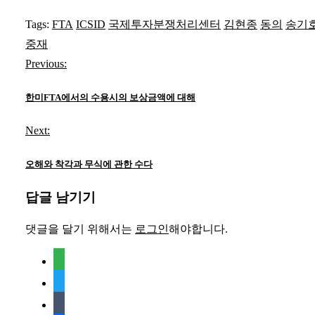
Tags:
FTA
ICSID
국제투자분쟁처리센터
김현종
동의
송기
중재
글
Previous:
탐
한미FTA에서의 수용시의 보상금액에 대해
색
Next:
오해와 착각과 무식에 관한 수다
답글 남기기
댓글을 달기 위해서는
로그인
해야합니다.
feedly
twitter
tumblr