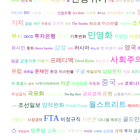
IMF
반도체
광고
Reich
한진중공업
매
물
미술
미디어
BIS
사유화
재무제표
산업은행
이재용
데이터센터
의약품
Ayn Rand
무디스
기지
조
이스라엘
경제학
리스크
잡담
S&P
유동성
The Smiths
부패
가계부채
민영화
부채
부시
투자은행
자영업
기후변화
대공
OECD
삼성
영국
러시아
유시민
벤 버냉키
통화
Bernie Sanders
마약
박노자
엔론
사회주
프레디맥
금융자본
자본가
David Byrne
임금
통화정책
유럽
구글
삼성전자
문재인
환경
재벌
프리
이스탄불
제일모직
코레일
중국
미군
파생상품
코로나1
히 엥겔스
유동화
사우디아라비아
범죄
소유
국유화
은행
공유경제
무상급식
신용평가사
오스카르 랑게
The Big Short
스트
월스트리트
조선일보
양적완화
Donald Trump
레버리
스트
FTA
골드만
비정규직
자본론
연합뉴스
시장경제
다니엘 예르긴
스
민주당
교육
펀드
규제
투자
공
계획경제
김정렴
무임승차
아마존
사회화