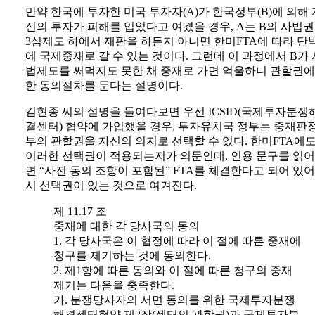
만약 한국에 투자한 미국 투자자(A)가 한국정부(B)에 의해 
신의 투자가 피해를 입었다고 여겼을 경우, A는 B의 사법
3심제도 하에서 재판을 하든지 아니면 한미FTA에 따라 단
에 국제중재로 갈 수 있는 것이다. 그런데 이 과정에서 B가 
법제도를 써먹지도 못한 채 중재로 가면 억울하니 관할권에
한 동의절차를 둔다는 설명이다.
김현종 씨의 설명을 들여다보면 우선 ICSID(국제투자분쟁
결센터) 협약에 가입했을 경우, 투자유치국 정부는 중재판
부의 관할권을 자신의 의지로 선택할 수 있다. 한미FTA에
이러한 선택권이 적용되는지가 의문인데, 인용 문구를 읽
면 “사전 동의 조항이 포함된” FTA를 체결한다고 되어 있어
시 선택권이 있는 것으로 여겨진다.
제 11.17 조
중재에 대한 각 당사국의 동의
1. 각 당사국은 이 협정에 따라 이 절에 따른 중재에
청구를 제기하는 것에 동의한다.
2. 제1항에 따른 동의와 이 절에 따른 청구의 중재
제기는 다음을 충족한다.
가. 분쟁당사자의 서면 동의를 위한 국제투자분쟁
해결센터협약 제2장(센터의 관할권)과 국제투자분