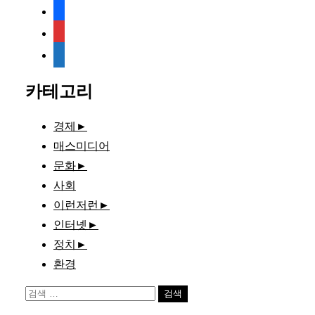
facebook
rss
media-
document
카테고리
경제
►
매스미디어
문화
►
사회
이런저런
►
인터넷
►
정치
►
환경
검
색: