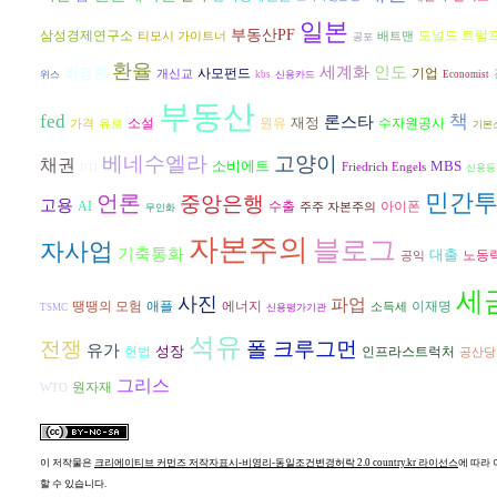
일본
부동산PF
도널드 트럼
삼성경제연구소
티모시 가이트너
배트맨
공포
환율
인도
세계화
최경환
사모펀드
기업
개신교
위스
kbs
신용카드
Economist
부동산
fed
책
론스타
재정
원유
수자원공사
소설
가격
유로
기본
베네수엘라
고양이
채권
소비에트
MBS
Friedrich Engels
DTI
신용등
민간
언론
중앙은행
고용
AI
수출
아이폰
주주 자본주의
무인화
자본주의
블로그
자사업
기축통화
대출
노동
공익
세
사진
파업
에너지
땡땡의 모험
애플
이재명
소득세
TSMC
신용평가기관
석유
전쟁
폴 크루그먼
유가
성장
헌법
인프라스트럭처
공산당
그리스
원자재
WTO
이 저작물은
크리에이티브 커먼즈 저작자표시-비영리-동일조건변경허락 2.0 country.kr 라이선스
에 따라 
할 수 있습니다.