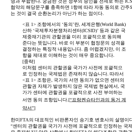
명과 부합한다. 궁금한 것은 정부의 승인을 전제로 하는 ICS
협약의 해당문구를 충족하면 1항에 따라 자동 동의로 간주
는 것이 결국 순환논리가 아닌가 하는 점이다.
<표 1> 조항에서의 ‘동의’란, 세계은행(World Bank)
산하 ‘국제투자분쟁처리센터(ICSID)’ 등과 같은 국
제중재기관의 관할권을 미리 포괄적으로 동의해
준다는 뜻입니다. 바로 이 부분이 협정문의 성격을
결정하는 특징적 내용입니다. 좀 어렵겠지만, 이 조
항을 제대로 이해하는 것이 매우 중요합니다.
[중략]
이처럼 센터의 관할권을 국가가 사전에 포괄적으
로 인정하는 국제법은 존재하지 않습니다. 따라서
<표 1> 조항은, 국가의 서면 동의가 없으면 센터의
관할권 자체가 발생하지 않은 국제법 현실에서, 국
가가 센터에 관할권을 포괄적으로 사전 부여하는
서면 동의 조항입니다.[
“프랑켄슈타인과의 동거 계
약서”
]
한미FTA의 대표적인 비판론자인 송기호 변호사의 설명이다
“센터의 관할권을 국가가 사전에 포괄적으로 인정하는 국