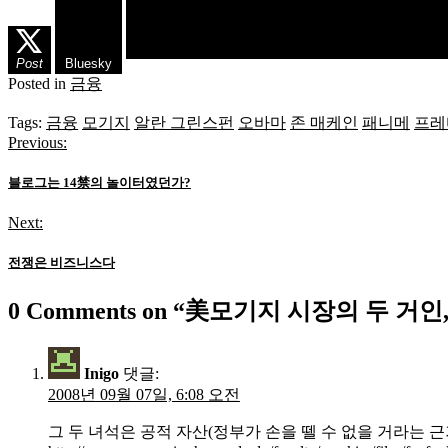
Post
Bluesky
Posted in
금융
Tags:
금융
모기지
알란 그린스펀
오바마
존 매케인
패니메
프레
Previous:
글
탐
블로그는 14禁의 놀이터였던가?
색
Next:
전쟁은 비즈니스다
0 Comments on “
美모기지 시장의 두 거인,
Inigo
댓글:
2008년 09월 07일, 6:08 오전
그 두 녀석은 공적 자산(정부가 손을 뗄 수 없을 거라는 근