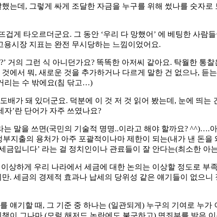
달했는데, 그렇게 싸게 조달한 자금을 누구를 위해 썼나를 숫자로 
겁게 타오르더군요. 그 동안 ‘우리 다 망했어’ 에 베팅한 사람
 고용시장 지표는 완전 무시당하는 느낌이었어요.
?’ 거의 그런 식 아니던가요? 똑똑한 아저씨 같아요. 탁월한 통찰
 것에서 뭐, 새로운 것을 추가하거나 다르게 말한 건 없으나, 듣
거리는 수 밖에요(침 닦고…)
 돼 있더군요. 덕분에 이 것 저 것 읽어 봤는데, 눈에 띄는 건….’
세자’란 단어가 자주 쓰였나요?
)라는 말을 쓰면(국민의 기술적 명명..이라고 해야 할까요? ^^)…
 정부지출의 용처가 아주 포괄적이나마 제한이 되는(내가 낸 돈을 왜
내신 세금입니다’ 라는 걸 정치인이나 관료들이 잘 안다는(최소한 아는
) 이상하게 우리 나라에서 세금에 대한 논의는 이상할 정도로 부족한
같지만. 세금의 경제적 효과나 납세의 당위성 같은 얘기들이 없으
 얘기할 때, 그 기준 중 하나는 (일관되게) 누구의 기여로 누
책이 그나마 (모럴 해저드 논란에도 불구하고) 면죄부를 받은 이유