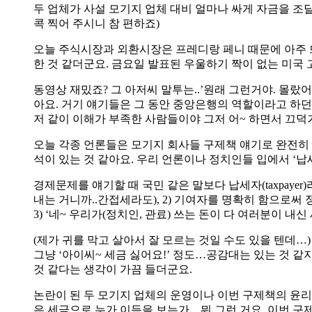
두 업체가 사설 모기지 업체 대비 얼마나 싸게 자금을 조
콕 찍어 주시니 참 편하죠)
오늘 주식시장과 외환시장은 프레디랑 페니 때문에 아주 뜨
한 것 같더군요. 금요일 발표된 우울하기 짝이 없는 미국
동영상 재밌죠? 그 아저씨 말투는..’원래 그런거야. 몰랐어
아요. 거기 얘기들은 그 동안 중앙은행의 역할이라고 하던
저 같이 이해가 부족한 사람들이야 그저 어~ 하면서 끄덕
오늘 각종 언론들은 모기지 회사들 구제책 얘기로 완전히 도배가
석이 있는 것 같아요. 우리 언론이나 정치인들 입에서 ‘납
경제문제를 얘기할 때 국민 같은 말보다 납세자(taxpayer
내는 거니까..간접세라도), 2) 기여자를 명확히 함으로써
3) ‘네~ 우리가(정치인, 관료) 쓰는 돈이 다 여러분이 
(제가 귀를 막고 살아서 잘 모르는 것일 수도 있을 텐데…
그냥 ‘아이씨~ 세금 싫어요!’ 정도…공감대는 있는 것 
것 같다는 생각이 가끔 들더군요.
논란이 된 두 모기지 업체의 운영이나 이번 구제책의 윤리를
은 세금으로 누가 이득을 보는가…뭐 그런 거요. 이번 구제