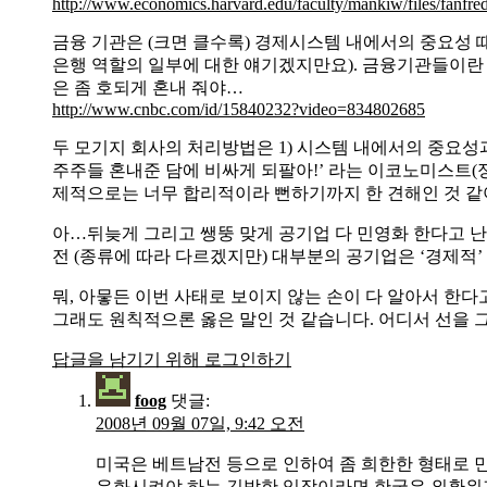
http://www.economics.harvard.edu/faculty/mankiw/files/fanfred
금융 기관은 (크면 클수록) 경제시스템 내에서의 중요성 
은행 역할의 일부에 대한 얘기겠지만요). 금융기관들이란
은 좀 호되게 혼내 줘야…
http://www.cnbc.com/id/15840232?video=834802685
두 모기지 회사의 처리방법은 1) 시스템 내에서의 중요성과 2
주주들 혼내준 담에 비싸게 되팔아!’ 라는 이코노미스트(
제적으로는 너무 합리적이라 뻔하기까지 한 견해인 것 같
아…뒤늦게 그리고 쌩뚱 맞게 공기업 다 민영화 한다고 난
전 (종류에 따라 다르겠지만) 대부분의 공기업은 ‘경제적’
뭐, 아뭏든 이번 사태로 보이지 않는 손이 다 알아서 한다
그래도 원칙적으론 옳은 말인 것 같습니다. 어디서 선을 
답글을 남기기 위해 로그인하기
foog
댓글:
2008년 09월 07일, 9:42 오전
미국은 베트남전 등으로 인하여 좀 희한한 형태로 
유화시켜야 하는 긴박한 입장이라면 한국은 외환위