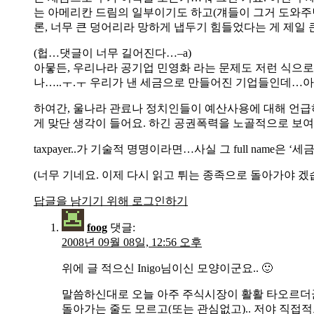
는 아메리칸 드림의 일부이기도 하고(걔들이 그거 도와주던
론, 너무 큰 덩어리라 망하게 냅두기 힘들었다는 게 제일
(헙…댓글이 너무 길어진다…–a)
아뭏든, 우리나라 공기업 민영화 라는 문제도 저런 식으로 
나…..ㅜ.ㅜ 우리가 낸 세금으로 만들어진 기업들인데…
하여간, 울나라 관료나 정치인들이 예산사용에 대해 언급하는 
게 맞단 생각이 들어요. 하긴 공권폭력을 노골적으로 보
taxpayer..가 기술적 명명이라면…사실 그 full name은 
(너무 기네요. 이제 다시 읽고 튀는 종족으로 돌아가야 
답글을 남기기 위해 로그인하기
foog
댓글:
2008년 09월 08일, 12:56 오후
위에 글 적으신 Inigo님이신 모양이군요.. 🙂
말씀하신대로 오늘 아주 주식시장이 활활 타오르더군
돌아가는 줄도 모르고(또는 관심없고).. 저야 직접