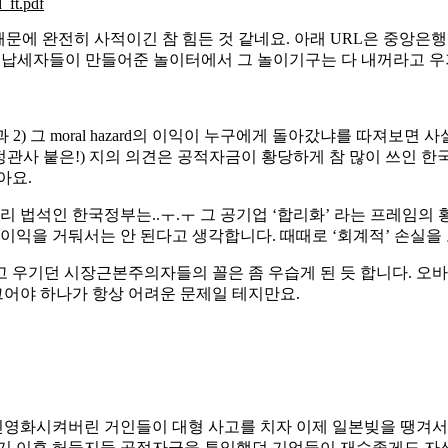
_ft.pdf
때문에 완전히 사적이긴 참 힘든 것 같네요. 아래 URL은 중앙은
 납세자들이 만들어준 놀이터에서 그 놀이기구는 다 내꺼라고 우
) 그 moral hazard의 이익이 누구에게 돌아갔냐를 따져보면 사
정관사 붙은!) 지의 의견은 공적자금이 황당하게 참 많이 쓰인 한
아요.
리 법석인 한국정부는..ㅜ.ㅜ 그 공기업 ‘합리화’ 라는 프레임의
 이익을 거둬서는 안 된다고 생각합니다. 때때로 ‘회계적’ 손실을 
고 우기던 시장근본주의자들의 꼴은 좀 우습게 된 듯 합니다. 오
그어야 하나가 항상 어려운 문제일 테지만요.
민영화시켜버린 거인들이 대형 사고를 치자 이제 일본빚을 땡겨서
기 이후 허둥지둥 공적자금을 투입했던 기업들이 재수좋게도 자산