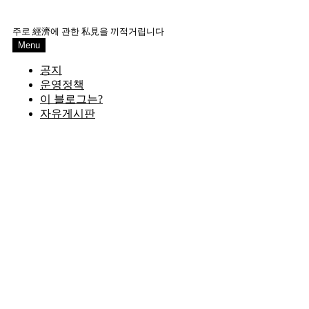
Skip
to
주로 經濟에 관한 私見을 끼적거립니다
content
Menu
공지
운영정책
이 블로그는?
자유게시판