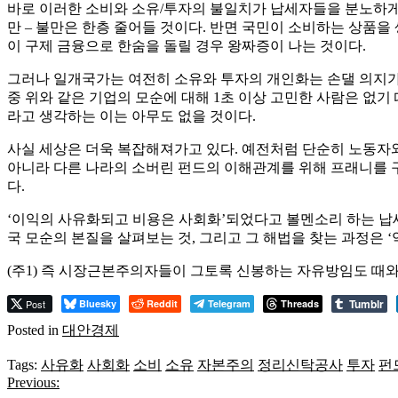
바로 이러한 소비와 소유/투자의 불일치가 납세자들을 분노하게 
만 – 불만은 한층 줄어들 것이다. 반면 국민이 소비하는 상품을
이 구제 금융으로 한숨을 돌릴 경우 왕짜증이 나는 것이다.
그러나 일개국가는 여전히 소유와 투자의 개인화는 손댈 의지가 없
중 위와 같은 기업의 모순에 대해 1초 이상 고민한 사람은 없기 때문
라고 생각하는 이는 아무도 없을 것이다.
사실 세상은 더욱 복잡해져가고 있다. 예전처럼 단순히 노동자와
아니라 다른 나라의 소버린 펀드의 이해관계를 위해 프래니를 구
다.
‘이익의 사유화되고 비용은 사회화’되었다고 볼멘소리 하는 납
국 모순의 본질을 살펴보는 것, 그리고 그 해법을 찾는 과정은
(주1) 즉 시장근본주의자들이 그토록 신봉하는 자유방임도 때
Tumblr
Post
Bluesky
Reddit
Telegram
Threads
Posted in
대안경제
Tags:
사유화
사회화
소비
소유
자본주의
정리신탁공사
투자
펀
Previous:
글