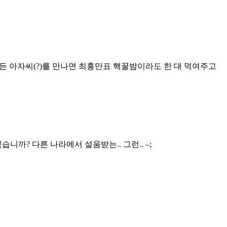
든 아자씨(?)를 만나면 최홍만표 핵꿀밤이라도 한 대 먹여주고
까? 다른 나라에서 설움받는.. 그런.. –;