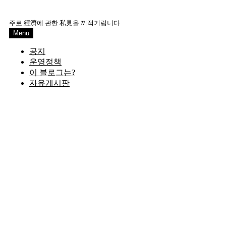
Skip
to
주로 經濟에 관한 私見을 끼적거립니다
content
Menu
공지
운영정책
이 블로그는?
자유게시판