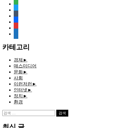
feedly
twitter
tumblr
facebook
rss
media-
document
카테고리
경제
►
매스미디어
문화
►
사회
이런저런
►
인터넷
►
정치
►
환경
검
색:
최신 글