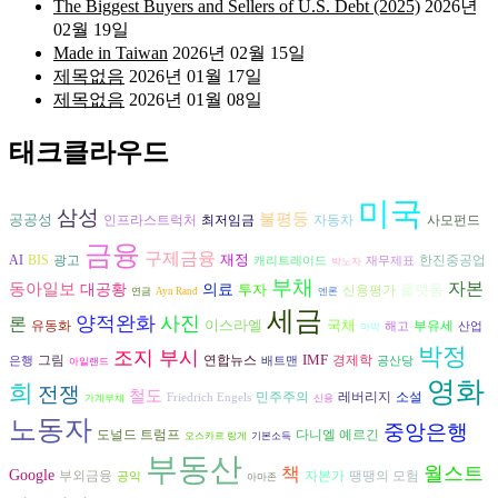
The Biggest Buyers and Sellers of U.S. Debt (2025)
2026년
02월 19일
Made in Taiwan
2026년 02월 15일
제목없음
2026년 01월 17일
제목없음
2026년 01월 08일
태크클라우드
미국
삼성
불평등
공공성
자동차
인프라스트럭처
최저임금
사모펀드
금융
구제금융
재정
AI
광고
BIS
한진중공업
캐리트레이드
재무제표
박노자
부채
자본
동아일보
대공황
의료
투자
플랫폼
신용평가
연금
Ayn Rand
엔론
세금
양적완화
사진
론
이스라엘
국채
유동화
부유세
해고
산업
마약
박정
조지 부시
IMF
그림
연합뉴스
경제학
은행
배트맨
공산당
아일랜드
영화
희
전쟁
철도
민주주의
레버리지
소설
Friedrich Engels
가계부채
신용
노동자
중앙은행
도널드 트럼프
다니엘 예르긴
오스카르 랑게
기본소득
부동산
월스트
책
Google
자본가
부외금융
땡땡의 모험
공익
아마존