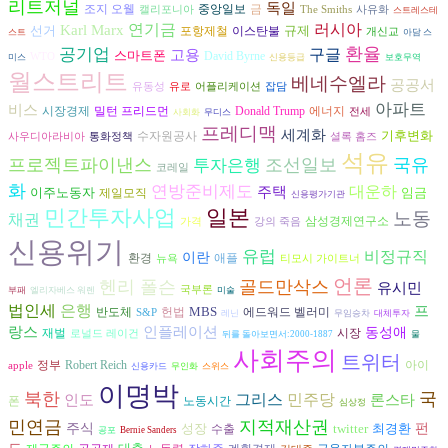
리트저널
독일
조지 오웰
중앙일보
금
캘리포니아
The Smiths
사유화
스트레스테
러시아
연기금
Karl Marx
선거
규제
포항제철
이스탄불
개신교
스트
아담 스
환율
공기업
구글
고용
스마트폰
David Byrne
WTO
미스
신용등급
보호무역
월스트리트
베네수엘라
공공서
유동성
유로
어플리케이션
잡담
아파트
비스
시장경제
에너지
밀턴 프리드먼
Donald Trump
전세
사회화
무디스
프레디맥
세계화
기후변화
수자원공사
사우디아라비아
통화정책
셜록 홈즈
석유
프로젝트파이낸스
조선일보
국유
투자은행
코레일
화
연방준비제도
대운하
주택
이주노동자
임금
제일모직
신용평가기관
민간투자사업
일본
노동
채권
삼성경제연구소
가격
강의 죽음
신용위기
유럽
비정규직
이란
환경
애플
뉴욕
티모시 가이트너
언론
헨리 폴슨
골드만삭스
유시민
국부론
부패
엘리자베스 워렌
미술
은행
법인세
프
MBS
반도체
헌법
에드워드 벨러미
S&P
레닌
무임승차
대체투자
인플레이션
랑스
동성애
재벌
시장
로널드 레이건
뒤를 돌아보면서:2000-1887
물
사회주의
트위터
아이
정부
Robert Reich
apple
신용카드
무인화
스위스
이명박
북한
국
그리스
인도
민주당
론스타
폰
노동시간
심상정
민연금
지적재산권
주식
성장
twitter
최경환
펀
수출
공포
Bernie Sanders