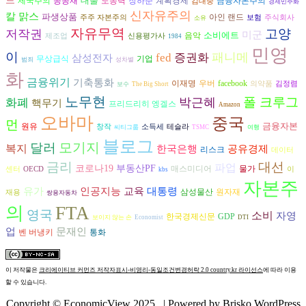
드
대출
공공재
노동력
장하준
금융자본주의
제국주의
계획경제
김대중
경제민주화
신자유주의
칼 맑스
파생상품
아인 랜드
주주 자본주의
보험
주식회사
소유
자유무역
고양
저작권
미군
소비에트
음악
제조업
신용평가사
1984
민영
이
패니메
fed
증권화
삼성전자
무상급식
기업
범죄
성차별
화
금융위기
기축통화
이재명
우버
facebook
의약품
김정렴
보수
The Big Short
노무현
폴 크루그
박근혜
화폐
핵무기
프리드리히 엥겔스
Amazon
오바마
중국
먼
금융자본
원유
창작
소득세
테슬라
씨티그룹
TSMC
여행
블로그
모기지
달러
복지
한국은행
공유경제
리스크
데이터
금리
대선
파업
코로나19
부동산PF
매스미디어
물가
센터
OECD
이
kbs
자본주
유가
인공지능
교육
대통령
삼성물산
원자재
재용
쌍용자동차
의
FTA
영국
소비
자영
한국경제신문
GDP
보이지 않는 손
Economist
DTI
업
문재인
벤 버냉키
통화
이 저작물은
크리에이티브 커먼즈 저작자표시-비영리-동일조건변경허락 2.0 country.kr 라이선스
에 따라 이용
할 수 있습니다.
Copyright © EconomicView 2025 .
| Powered by
Brisko WordPress