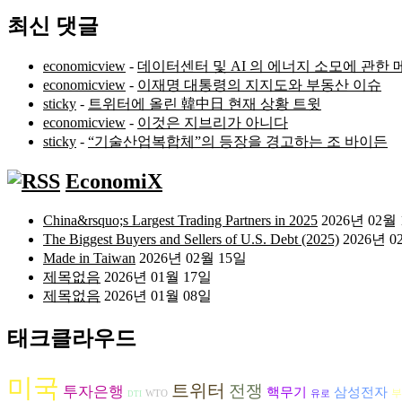
최신 댓글
economicview
-
데이터센터 및 AI 의 에너지 소모에 관한 
economicview
-
이재명 대통령의 지지도와 부동산 이슈
sticky
-
트위터에 올린 韓中日 현재 상황 트윗
economicview
-
이것은 지브리가 아니다
sticky
-
“기술산업복합체”의 등장을 경고하는 조 바이든
EconomiX
China&rsquo;s Largest Trading Partners in 2025
2026년 02월
The Biggest Buyers and Sellers of U.S. Debt (2025)
2026년 0
Made in Taiwan
2026년 02월 15일
제목없음
2026년 01월 17일
제목없음
2026년 01월 08일
태크클라우드
미국
트위터
전쟁
투자은행
삼성전자
핵무기
부
WTO
유로
DTI