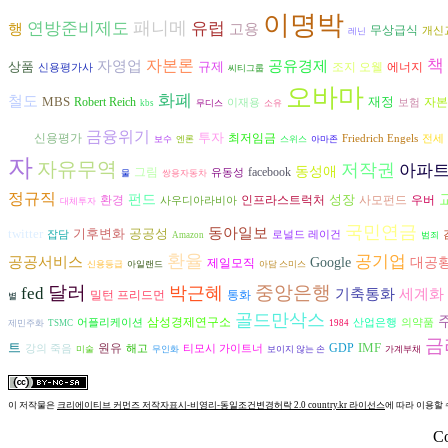
이명박
패니메
연방준비제도
유럽
고용
행
무상급식
개신
레닌
자본론
책
자영업
공유경제
상품
규제
조지 오웰
에너지
신용평가사
씨티그룹
오바마
화폐
철도
MBS
재정
자본
Robert Reich
이재용
보험
kbs
무디스
소유
금융위기
투자
신용평가
최저임금
슬라
Friedrich Engels
전세
보수
엔론
스위스
아마존
자
자유무역
저작권
아파
동성애
그림
facebook
유동성
물
쌍용자동차
정규직
펀드
성장
환경
인프라스트럭처
사모펀드
우버
사우디아라비아
대체투자
국민연금
동아일보
twitter
기후변화
공공성
잡담
로널드 레이건
Amazon
범죄
환율
공기업
공공서비스
Google
대공
제일모직
신용등급
아일랜드
아담 스미스
달러
중앙은행
박근혜
fed
기축통화
세계화
밀턴 프리드먼
통화
별
골드만삭스
삼성경제연구소
어플리케이션
산업은행
의약품
제민주화
TSMC
1984
금
트
IMF
원유
GDP
강의 죽음
해고
티모시 가이트너
미술
무인화
보이지 않는 손
가계부채
이 저작물은
크리에이티브 커먼즈 저작자표시-비영리-동일조건변경허락 2.0 country.kr 라이선스
에 따라 이용할 
Co