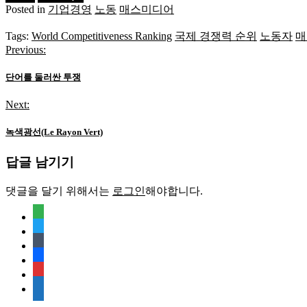
Posted in
기업경영
노동
매스미디어
Tags:
World Competitiveness Ranking
국제 경쟁력 순위
노동자
매
Previous:
글
탐
단어를 둘러싼 투쟁
색
Next:
녹색광선(Le Rayon Vert)
답글 남기기
댓글을 달기 위해서는
로그인
해야합니다.
feedly
twitter
tumblr
facebook
rss
media-
document