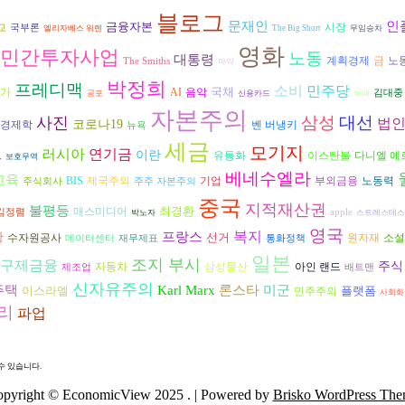
블로그
인
문재인
금융자본
시장
교
국부론
엘리자베스 워렌
The Big Short
무임승차
영화
민간투자사업
노동
대통령
계획경제
금
노
The Smiths
마약
박정희
프레디맥
소비
민주당
국채
가
AI
음악
김대중
공포
신용카드
부패
자본주의
삼성
대선
사진
법
코로나19
경제학
벤 버냉키
뉴욕
세금
모기지
트
러시아
연기금
이란
다니엘 예
유동화
이스탄불
보호무역
베네수엘라
교육
노동력
BIS
제국주의
기업
부외금융
주식회사
주주 자본주의
중국
지적재산권
불평등
최경환
매스미디어
김정렴
apple
박노자
스트레스테스
영국
복지
프랑스
황
선거
수자원공사
원자재
소설
데이터센터
재무제표
통화정책
일본
조지 부시
구제금융
주식
자동차
삼성물산
아인 랜드
제조업
배트맨
신자유주의
론스타
주택
Karl Marx
미군
이스라엘
플랫폼
민주주의
사회화
리
파업
수 있습니다.
pyright © EconomicView 2025 .
| Powered by
Brisko WordPress Th