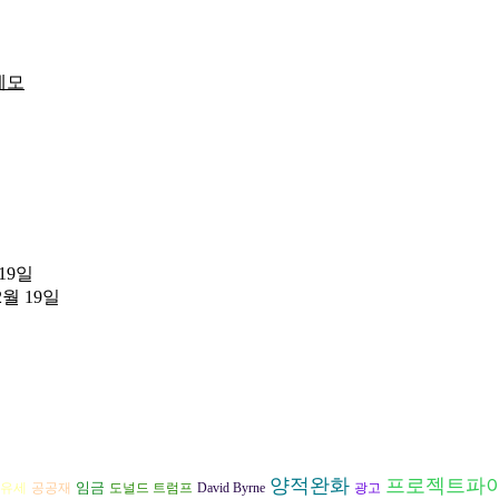
메모
 19일
2월 19일
양적완화
프로젝트파
임금
공공재
도널드 트럼프
David Byrne
광고
유세