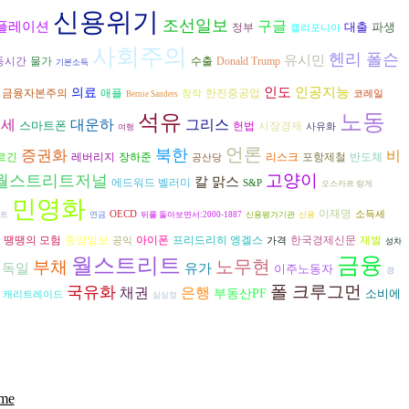
신용위기
조선일보
구글
플레이션
대출
파생
정부
캘리포니아
사회주의
헨리 폴슨
유시민
수출
동시간
물가
Donald Trump
기본소득
인도
인공지능
의료
금융자본주의
애플
한진중공업
창작
코레일
테
Bernie Sanders
노동
석유
대운하
그리스
인세
스마트폰
헌법
시장경제
사유화
여행
언론
북한
증권화
비
르긴
장하준
리스크
반도체
레버리지
포항제철
공산당
고양이
월스트리트저널
칼 맑스
에드워드 벨러미
S&P
오스카르 랑게
민영화
이재명
OECD
소득세
트
연금
뒤를 돌아보면서:2000-1887
신용평가기관
신용
아이폰
프리드리히 엥겔스
재벌
땡땡의 모험
중앙일보
한국경제신문
공익
가격
성차
금융
월스트리트
노무현
부채
독일
유가
이주노동자
경
폴 크루그먼
국유화
은행
채권
부동산PF
소비에
캐리트레이드
심상정
eme