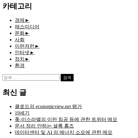
카테고리
경제
►
매스미디어
문화
►
사회
이런저런
►
인터넷
►
정치
►
환경
검
색:
최신 글
클로드의 economicview.net 평가
19세기
美-이스라엘의 이란 침공 등에 관한 트위터 메모
문서 정리 안하는 셜록 홈즈
데이터센터 및 AI 의 에너지 소모에 관한 메모