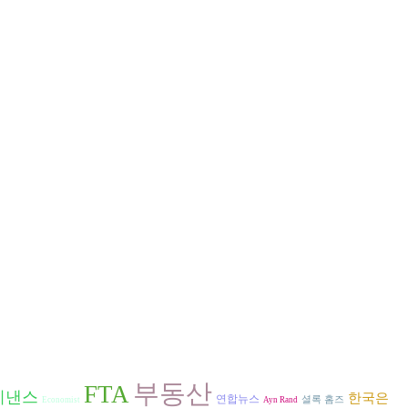
부동산
FTA
이낸스
한국은
연합뉴스
셜록 홈즈
Economist
Ayn Rand