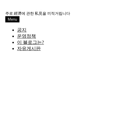
Skip
to
주로 經濟에 관한 私見을 끼적거립니다
content
Menu
공지
운영정책
이 블로그는?
자유게시판