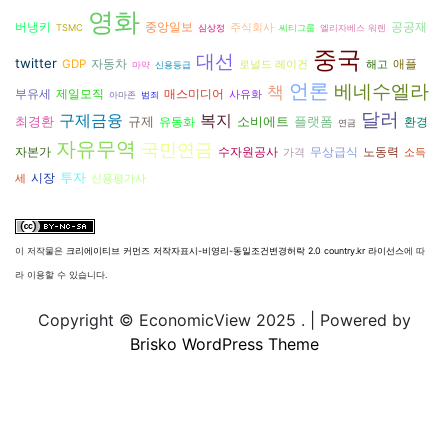
영화
버냉키
공공재
중앙일보
주식회사
TSMC
심상정
씨티그룹
엘리자베스 워렌
중국
대선
twitter
자동차
GDP
애플
로널드 레이건
해고
마약
신용등급
언론
베네수엘라
책
부유세
제일모직
매스미디어
사유화
아마존
범죄
달러
구제금융
복지
최경환
규제
소비에트
플랫폼
환경
유동화
연금
자유무역
국민연금
자본가
수자원공사
노동력
무상급식
가격
소득
투자
시장
세
신용평가사
이 저작물은
크리에이티브 커먼즈 저작자표시-비영리-동일조건변경허락 2.0 country.kr 라이선스
에 따
라 이용할 수 있습니다.
Copyright © EconomicView 2025 .
| Powered by
Brisko WordPress Theme