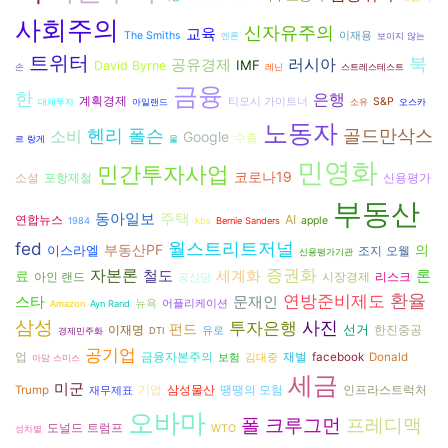
사회주의
신자유주의
교육
The Smiths
이재용
엔론
보이지 않는
트위터
북
러시아
공유경제
IMF
David Byrne
손
레닌
스트레스테스트
금융
한
은행
계획경제
티모시 가이트너
S&P
대체투자
아일랜드
소유
오스카
노동자
골드만삭스
헨리 폴슨
소비
Google
수출
르 랑게
물
민영화
민간투자사업
코로나19
소설
포항제철
신용평가
부동산
동아일보
주택
연합뉴스
AI
apple
1984
kbs
Bernie Sanders
월스트리트저널
fed
부동산PF
의
이스라엘
조지 오웰
신용평가기관
증권화
자본론
론
료
철도
세계화
시장경제
리스크
아인 랜드
공산당
환율
연방준비제도
스타
문재인
뉴욕
어플리케이션
Amazon
Ayn Rand
삼성
투자은행
사진
펀드
선거
이재명
한진중공
유로
경제민주화
DTI
공기업
금융자본주의
재벌
업
facebook
Donald
보험
김대중
아담 스미스
세금
미군
삼성물산
Trump
기업
땡땡의 모험
인프라스트럭처
재무제표
오바마
폴 크루그먼
프레디맥
도널드 트럼프
WTO
성차별