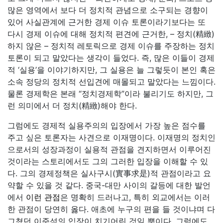
많은 영역에서 보다 더 정치적 관념으로 소구되는 경향이
있어 사실관계에 근거한 경제 이슈 토론이라기보다는 또
다시 경제 이슈에 대해 정치적 편견에 근거한, – 정치(精緻)
하지 않은 – 정치적 레토릭으로 경제 이슈를 주장하는 정치
토론이 되고 말았다는 생각이 들었다. 즉, 많은 이들이 경제
적 ‘실용’을 이야기하지만, 그 실용은 늘 그렇듯이 본인 혹은
소속 정당의 정치적 선입견에 매몰되고 말았다는 느낌이다.
물론 경제학은 본래 “정치경제학”이라 불리기도 하지만, 그
런 의미에서 더 정치(精緻)해야 한다.
그럼에도 경제적 실용주의의 입장에서 가장 높은 점수를
주고 싶은 토론자는 사견으로 이재명이다. 이재명의 정치인
으로서의 성장과정이 실용적 관점을 견지하면서 이루어진
것이라는 스토리에서도 그의 그러한 입장을 이해할 수 있
다. 그의 경제정책은 실사구시(實事求是)적 관점이라고 요
약할 수 있을 것 같다. 중국-대만 사이의 갈등에 대한 발언
에서
이런 관점
은 명확히 드러나고, 특히 외교에서는 이러
한 관점이 당연히 옳다. 애초에 누구의 편을 들 것이냐며 다
그쳤던 이준석의 입장이 치기어린 것일 뿐이다. 그럼에도