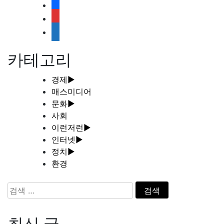
facebook
rss
media-
document
카테고리
경제
►
매스미디어
문화
►
사회
이런저런
►
인터넷
►
정치
►
환경
검
색:
최신 글