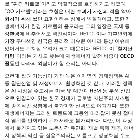
를 “
환경 카르텔
”이라고 악질적으로 호칭하기도 하였다.
“OO 카르텔”이라는 호칭은
내란 수괴가 자신의 적을 악마
화하기 위해 썼던 표현
이라는 점에서 악질적이고, 또한 재
생에너지가 환경 카르텔의 음모라는 그의 입장은
국제 통
상환경
에 비추어서도 역진적이다. RE100 이나 기후변화에
가장 무대책인 한국은 윤리적 이슈뿐 아니라 통상 이슈에
있어서도 뒤쳐질 우려가 크기 때문이다. RE100 이 “
철지난
타령
”이라는 기사도 봤는데 재생에너지 발전 비중이
OECD
꼴등
인 나라의 외람이가 할 소리는 아니다.
요컨대 집권 가능성이 가장 높은 이재명의 경제정책은 AI
등 첨단산업 및 재생에너지 활성화인 것 같다. 이러한 정책
은 AI 시장을 주도하는 미국 및 대만과
HBM 등 부품 산업
으로 연결되어 있는 한국 경제
가 글로벌 자본주의 시스템
에 종속적인 상황에서 불가피한 선택으로 여겨진다. 또한
재생에너지는 그러한 트렌드에 그동안 따라잡지 못한 절대
적 열위를 만회하기 위해서라도 불가피하다. 다만, 이 과정
에서 불거지고 있는
노동시간 유연화
, 재벌 특혜 제공, 에너
지 정책의 역진 등 실용주의라는 이름으로 정당화될 수도