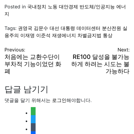
Posted in
국내정치
노동
대안경제
반도체/인공지능
에너
지
Tags:
권영국
김문수
대선
대통령
데이터센터
분산전원
실
용주의
이재명
이준석
재생에너지
차별금지법
통상
글
Previous:
Next:
처음에는 교환수단이
RE100 달성을 불가능
탐
부차적 기능이었던 화
하게 하려는 시도는 불
폐
가능하다
색
답글 남기기
댓글을 달기 위해서는
로그인
해야합니다.
feedly
twitter
tumblr