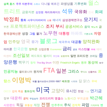
월스
파생상품
기후변화
다니엘 예르긴
셜록 홈즈
주주 자본주의
스위스
트리트
석유
국유화
화폐
금융자본
김정렴
캐리트레이드
전세
박정희
모기지
에너지
통화
삼성경제연구소
사우디아라비아
국
신용
조지 부시
프로젝트파이낸스
공공서비스
음악
금
부론
박노자
노무현
아파트
대통령
자영
성장
그림
한국경제신문
물가
기본소득
블로그
영국
양적완화
민주당
유가
업
대공황
제국주의
금리
한국은행
아이폰
장하준
이스탄불
산업은행
데이
Economist
공포
부패
중
조선일보
에드워드 벨러미
밀턴 프리드먼
터센터
코레일
무인화
보호무역
앙은행
핵무기
이란
동성애
원유
창작
Friedrich Engels
The Big Short
보수
FTA
일본
그리스
인공지능
프
원자재
캘리포니아
무디스
신용카드
이명박
랑스
칼 맑스
우버
배트맨
뒤를 돌아보면서:2000-1887
사회화
미국
고양이
유시민
연기금
헌법
OECD
강의 죽음
통화정책
미술
박근혜
대운하
프리드리히 엥겔스
정부
노동시간
부외금융
공익
무임승차
전쟁
파업
독일
주식
재정
경제학
벤
사모펀드
민주주의
유동성
가계부채