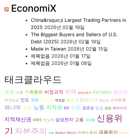
EconomiX
China&rsquo;s Largest Trading Partners in
2025
2026년 02월 19일
The Biggest Buyers and Sellers of U.S.
Debt (2025)
2026년 02월 19일
Made in Taiwan
2026년 02월 15일
제목없음
2026년 01월 17일
제목없음
2026년 01월 08일
태크클라우드
부채
비정규직
채권
기축통화
법인세
Karl Marx
대출
쌍용자동차
인도
불평등
인플레이션
국채
스마트폰
광고
최저임금
제조업
개신교
패니메
노동
저작권
유럽
구글
공공성
임금
BIS
레버리지
잡담
신용위
지적재산권
삼성전자
고용
MBS
반도체
의약품
기
자본주의
금융위기
이주노동자
Robert Reich
테슬라
여행