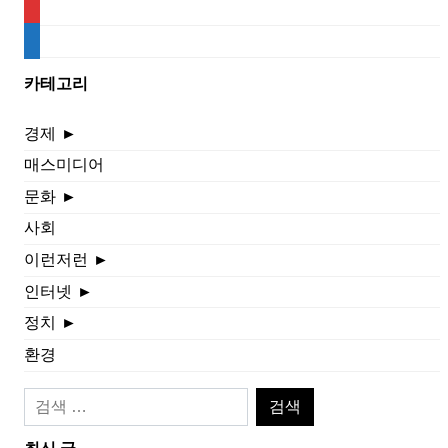
rss
media-
document
카테고리
경제
►
매스미디어
문화
►
사회
이런저런
►
인터넷
►
정치
►
환경
검
색: