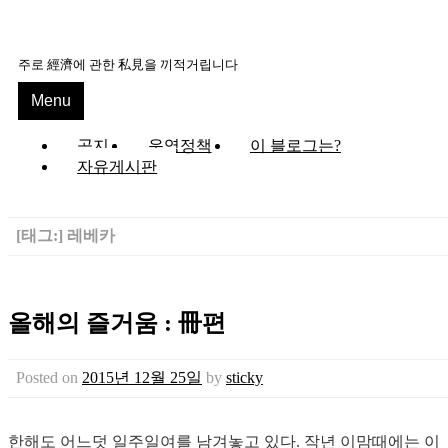
주로 經濟에 관한 私見을 끼적거립니다
Menu
공지
운영정책
이 블로그는?
자유게시판
[태그:]
레베카
올해의 즐거움 : 冊편
Posted on
2015년 12월 25일
by
sticky
한해도 어느덧 일주일여를 남겨놓고 있다. 작년 이맘때에는 이