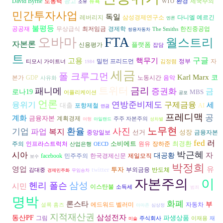
David Byrne
노동력
광고
환경
제국주의
뉴욕
WTO
소유
민간투자사업
독일
다니엘 예르긴
레버리지
삼성경제연구소
엔론
불평등
공공재
경제학
무상급식
최저임금
한진중공업
The Smiths
쌍용자동차
FTA
오바마
월스트리
자본론
플랫폼
신용평가
잡담
트
구글
고용
핵무기
자
밀턴 프리드먼
정부
티모시 가이트너
김정렴
1984
세금
폴 크루그먼
Karl Marx
코
본가
음악
GDP
노동시간
사유화
트위터
금리
패니메
증권화
금
로나19
MBS
어플리케이션
공포
언론
융위기
연방준비제도
구제금융
세
대출
AI
포항제철
연금
프레디맥
공
계화
금융자본
계획경제
주주 자본주의
여행
아일랜드
성차별
노무현
환율
사진
기업
파업
복지
선거
성장
금융자본
중앙일보
fed
러
소비에트
최경환
주의
원유
장하준
인프라스트럭처
산업은행
OECD
박근혜
시아
자
대공황
facebook
민주주의
한국경제신문
제일모직
보수
박정희
유
영업
twitter
투자
반도체
부외금융
김대중
경제민주화
무임승차
자본주의
이
삼성
헨리 폴슨
시민
이스탄불
소득세
범죄
명박
화폐
론스타
부
자동차
에드워드 벨러미
셜록 홈즈
아마존
심상정
지적재산권
삼성전자
동산PF
파생상품
그림
주식회사
이재용
재
미술