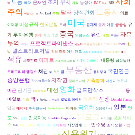
사회
노동
조지 부시
문재인
국채
동성애
IMF
BIS
가격
역
부패
주의
노동자
달러
양적완화
의료
통화
아담 스미스
Ayn Rand
미국
비정규직
유
한국은행
공공성
이재명
우버
원자재
물가
애플
중국
자유
투자은행
유럽
가
이스라엘
연합뉴스
재벌
창작
무인화
무역
프로젝트파이낸스
헌
무디스
박노자
뒤를 돌아보면서:2000-1887
TSMC
월스트리트저널
법
아인 랜드
강의 죽음
스트레스테스트
신용평가기관
레닌
석유
아파트
대통령
삼성물산
사모펀드
사우디아라비아
가계부채
사회화
부동산
국민연금
채권
프리드리히 엥겔스
금
유로
통화정책
물
중앙은행
저작권
기축통화
Robert Reich
부유세
캘리포니아
개신교
영화
대선
골드만삭스
연기금
동
미군
Economist
엘리자베스 워렌
전쟁
책
대운하
아일보
수출
Donald Trump
로널드 레이건
신용카드
기본소득
일본
국유화
인
임금
에너지
수자원공사
아이폰
신용평가사
Bernie Sanders
블로그
도
인공지능
공공서비
S&P
보험
Friedrich Engels
kbs
씨티그룹
스
민주당
시장경제
조지 오웰
매스미디어
기업
배트맨
공익
마약
The Big Short
신용위기