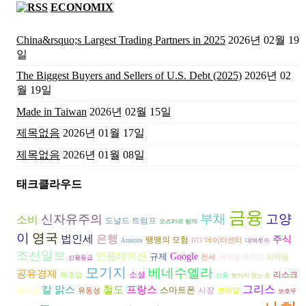
ECONOMIX
China&rsquo;s Largest Trading Partners in 2025
2026년 02월 19
일
The Biggest Buyers and Sellers of U.S. Debt (2025)
2026년 02
월 19일
Made in Taiwan
2026년 02월 15일
제목없음
2026년 01월 17일
제목없음
2026년 01월 08일
태크클라우드
금융
부채
고양
신자유주의
소비
도널드 트럼프
오스카르 랑게
이
영국
은행
법인세
주식
땡땡의 모험
데이터센터
Amazon
DTI
대체투자
조선일보
인플레이션
규제
Google
전세
캐리트레이드
의약품
신용등급
모기지
베네수엘라
공유경제
리스크
소설
제조업
신용
보이지 않는 손
그리스
칼 맑스
철도
프랑스
스마트폰
시장
공산당
유동성
코레일
보호무