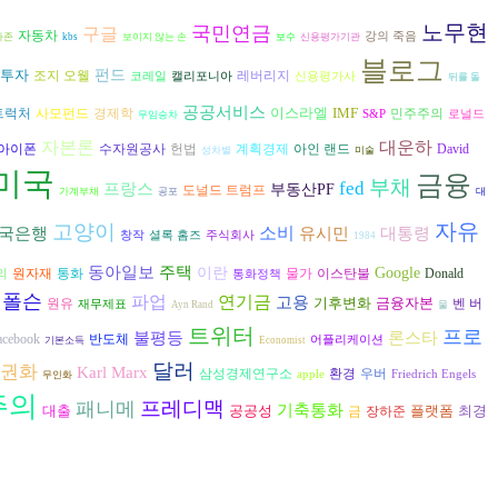
노무현
국민연금
구글
자동차
강의 죽음
마존
kbs
보이지 않는 손
보수
신용평가기관
블로그
투자
펀드
조지 오웰
레버리지
코레일
캘리포니아
신용평가사
뒤를 돌
공공서비스
이스라엘
IMF
경제학
트럭처
사모펀드
민주주의
S&P
로널드
무임승차
자본론
대운하
아이폰
수자원공사
헌법
David
계획경제
아인 랜드
성차별
미술
미국
금융
부채
fed
프랑스
부동산PF
도널드 트럼프
가계부채
공포
대
자유
고양이
소비
유시민
국은행
대통령
창작
셜록 홈즈
주식회사
1984
동아일보
주택
이란
Google
의
원자재
통화
물가
이스탄불
Donald
통화정책
 폴슨
파업
연기금
고용
기후변화
금융자본
원유
벤 버
재무제표
Ayn Rand
물
트위터
프로
불평등
론스타
반도체
acebook
어플리케이션
기본소득
Economist
달러
권화
Karl Marx
환경
삼성경제연구소
우버
apple
Friedrich Engels
무인화
주의
프레디맥
패니메
기축통화
대출
공공성
플랫폼
최경
장하준
금