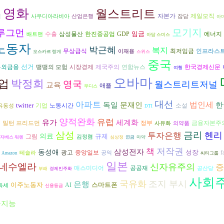
영화
월스트리트
자본가
제일모직
격
사우디아라비아
산업은행
잡담
아
모기지
루그먼
임금
수출
삼성물산
에너지
한진중공업
GDP
배트맨
아담 스미스
노동자
박근혜
복지
무상급식
최저임금
인프라스
이재용
오스카르 랑게
스위스
중국
선거
시장경제
연합뉴스
부외금융
땡땡의 모험
제국주의
한국경제신문
여행
오바마
업
박정희
영국
월스트리트저널
교육
애플
무디스
대선
아파트
독일
법인세
문재인
한
twitter
기업
노동시간
소설
유동성
DTI
양적완화
유럽
유가
업
세계화
금융자본주
밀턴 프리드먼
정부
사유화
의약품
삼성
금리
헨리
투자은행
의료
규제
그림
김정렴
자베스 워렌
심상정
연금
마약
저작권
책
삼성전자
동성애
성장
광고
중앙일보
f
테슬라
공익
Amazon
씨티그룹
일본
네수엘라
신자유주의
증
공공재
매스미디어
공산당
부패
경제민주화
사회
국유화
조지 부시
은행
이주노동자
스마트폰
AI
득세
신용등급
공지능