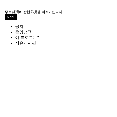
Skip
to
주로 經濟에 관한 私見을 끼적거립니다
content
Menu
공지
운영정책
이 블로그는?
자유게시판