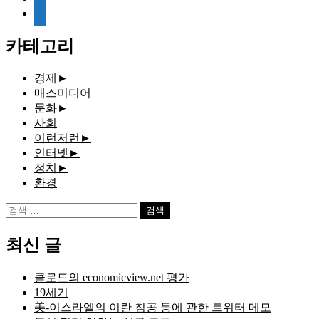
media-
document
카테고리
경제
►
매스미디어
문화
►
사회
이런저런
►
인터넷
►
정치
►
환경
검
색:
최신 글
클로드의 economicview.net 평가
19세기
美-이스라엘의 이란 침공 등에 관한 트위터 메모