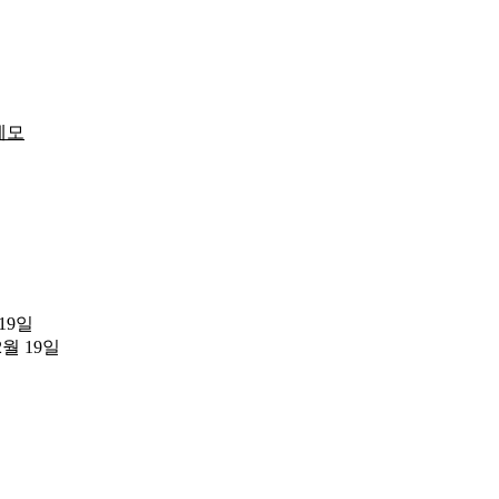
메모
 19일
2월 19일