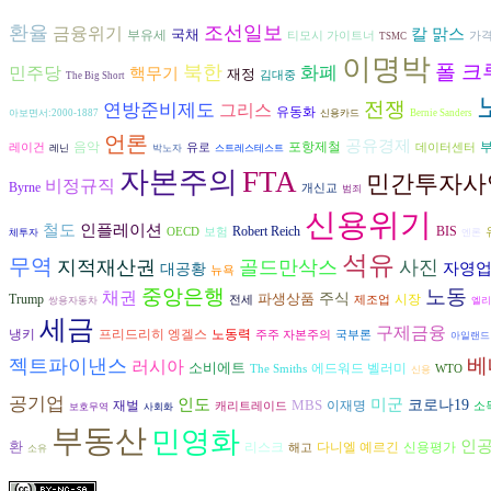
환율
조선일보
금융위기
칼 맑스
국채
부유세
티모시 가이트너
가
TSMC
이명박
폴 크
북한
화폐
민주당
핵무기
재정
김대중
The Big Short
전쟁
연방준비제도
그리스
유동화
아보면서:2000-1887
신용카드
Bernie Sanders
언론
공유경제
음악
포항제철
레이건
유로
데이터센터
레닌
박노자
스트레스테스트
자본주의
FTA
민간투자사
비정규직
Byrne
개신교
범죄
신용위기
인플레이션
철도
Robert Reich
BIS
OECD
보험
체투자
엔론
석유
무역
지적재산권
골드만삭스
사진
자영
대공황
뉴욕
중앙은행
노동
채권
파생상품
주식
시장
Trump
전세
제조업
쌍용자동차
엘리
세금
구제금융
냉키
프리드리히 엥겔스
노동력
주주 자본주의
국부론
아일랜드
베
젝트파이낸스
러시아
소비에트
에드워드 벨러미
The Smiths
WTO
신용
공기업
인도
미군
MBS
코로나19
재벌
이재명
캐리트레이드
소
보호무역
사회화
부동산
민영화
인
환
리스크
다니엘 예르긴
신용평가
해고
소유