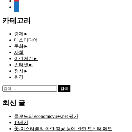
media-
document
카테고리
경제
►
매스미디어
문화
►
사회
이런저런
►
인터넷
►
정치
►
환경
검
색:
최신 글
클로드의 economicview.net 평가
19세기
美-이스라엘의 이란 침공 등에 관한 트위터 메모