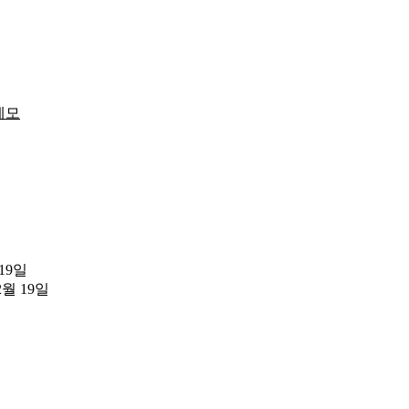
메모
 19일
2월 19일