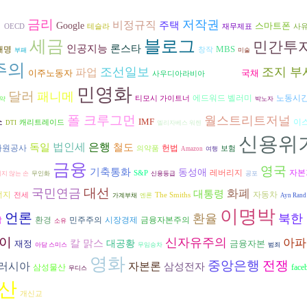
의
금리
저작권
비정규직
주택
Google
스마트폰
OECD
테슬라
재무제표
사
세금
블로그
민간투
인공지능
론스타
MBS
재명
창작
부패
미술
주의
조선일보
조지 부
파업
핵무기
이주노동자
국채
사우디아라비아
민영화
달러
패니메
에드워드 벨러미
노동시
티모시 가이트너
약
박노자
폴 크루그먼
월스트리트저널
스
IMF
이
캐리트레이드
DTI
엘리자베스 워렌
신용위
은행
독일
법인세
철도
자원공사
헌법
의약품
보험
Amazon
여행
금융
영국
기축통화
동성애
자본
레버리지
S&P
지 않는 손
무인화
신용등급
공포
대선
국민연금
화폐
대통령
너지
자동차
전세
The Smiths
가계부채
엔론
Ayn Rand
이명박
언론
환율
북한
악
환경
시장경제
금융자본주의
민주주의
소유
이
신자유주의
아파
칼 맑스
재정
대공황
금융자본
아담 스미스
무임승차
범죄
영화
중앙은행
전쟁
러시아
자본론
삼성전자
삼성물산
face
무디스
산
개신교