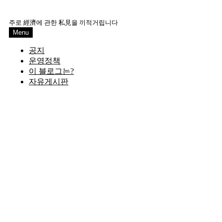
Skip
to
주로 經濟에 관한 私見을 끼적거립니다
content
Menu
공지
운영정책
이 블로그는?
자유게시판