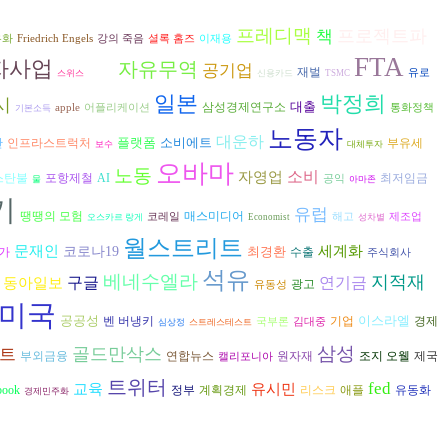
프레디맥
프로젝트파
책
유화
Friedrich Engels
강의 죽음
셜록 홈즈
이재용
FTA
자사업
자유무역
공기업
선거
재벌
유로
스위스
신용카드
TSMC
일본
박정희
시
대출
삼성경제연구소
apple
어플리케이션
통화정책
기본소득
노동자
대운하
플랫폼
소비에트
간
인프라스트럭처
부유세
보수
대체투자
오바마
노동
소비
자영업
AI
스탄불
포항제철
최저임금
공익
물
아마존
기
유럽
땡땡의 모험
매스미디어
코레일
해고
제조업
오스카르 랑게
Economist
성차별
월스트리트
문재인
세계화
코로나19
최경환
가
수출
주식회사
석유
베네수엘라
지적재
구글
동아일보
연기금
광고
유동성
미국
공공성
이스라엘
벤 버냉키
경제
기업
국부론
김대중
심상정
스트레스테스트
삼성
골드만삭스
트
연합뉴스
조지 오웰
부외금융
원자재
제국
캘리포니아
트위터
fed
교육
유시민
리스크
book
정부
계획경제
애플
유동화
경제민주화