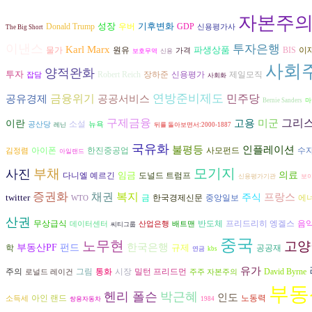
자본주
성장
기후변화
Donald Trump
우버
GDP
신용평가사
The Big Short
이낸스
투자은행
Karl Marx
파생상품
원유
물가
BIS
이
가격
보호무역
신용
사회
양적완화
투자
장하준
Robert Reich
신용평가
제일모직
잡담
사회화
금융위기
연방준비제도
공공서비스
민주당
공유경제
Bernie Sanders
마
구제금융
그리
고용
미군
이란
소설
공산당
뉴욕
레닌
뒤를 돌아보면서:2000-1887
국유화
불평등
인플레이션
아이폰
수
한진중공업
사모펀드
김정렴
아일랜드
모기지
부채
사진
임금
의료
다니엘 예르긴
도널드 트럼프
신용평가기관
보이
증권화
복지
채권
프랑스
twitter
주식
에
금
한국경제신문
중앙일보
WTO
산권
반도체
프리드리히 엥겔스
음
무상급식
데이터센터
산업은행
배트맨
씨티그룹
중국
노무현
고양
한국은행
부동산PF
펀드
규제
학
공공재
연금
kbs
유가
그림
시장
David Byrne
주의
통화
밀턴 프리드먼
로널드 레이건
주주 자본주의
부동
헨리 폴슨
박근혜
인도
노동력
아인 랜드
소득세
쌍용자동차
1984