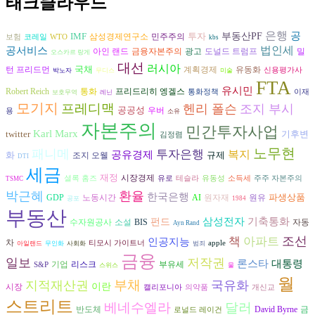
태크클라우드
은행
공
IMF
투자
부동산PF
삼성경제연구소
민주주의
보험
코레일
WTO
kbs
공서비스
법인세
금융자본주의
광고
도널드 트럼프
아인 랜드
밀
오스카르 랑게
대선
러시아
국채
턴 프리드먼
계획경제
유동화
신용평가사
박노자
무디스
미술
FTA
유시민
프리드리히 엥겔스
Robert Reich
통화
통화정책
이재
보호무역
레닌
모기지
프레디맥
헨리 폴슨
조지 부시
공공성
우버
용
소유
자본주의
민간투자사업
Karl Marx
twitter
기후변
김정렴
노무현
패니메
투자은행
복지
공유경제
화
규제
조지 오웰
DTI
세금
재정
시장경제
셜록 홈즈
유로
테슬라
유동성
소득세
주주 자본주의
TSMC
박근혜
환율
한국은행
파생상품
AI
원유
GDP
노동시간
원자재
공포
1984
부동산
삼성전자
기축통화
펀드
수자원공사
자동
소설
BIS
Ayn Rand
조선
책
아파트
인공지능
차
티모시 가이트너
apple
아일랜드
무인화
사회화
범죄
금융
일보
저작권
론스타
대통령
리스크
기업
부유세
S&P
스위스
물
월
부채
지적재산권
국유화
이란
시장
캘리포니아
의약품
개신교
스트리트
베네수엘라
달러
반도체
David Byrne
금
로널드 레이건