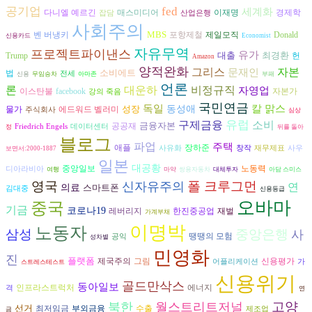
공기업
fed
세계화
다니엘 예르긴
경제학
매스미디어
이재명
잡담
산업은행
사회주의
MBS
벤 버냉키
포항제철
제일모직
Donald
신용카드
Economist
자유무역
프로젝트파이낸스
유가
대출
최경환
헌
Trump
Amazon
양적완화
그리스
자본
문재인
소비에트
법
전세
신용
무임승차
아마존
부패
언론
론
대운하
비정규직
자영업
자본가
이스탄불
facebook
강의 죽음
국민연금
독일
칼 맑스
성장
동성애
물가
에드워드 벨러미
주식회사
심상
구제금융
유럽
소비
금융자본
공공재
Friedrich Engels
데이터센터
정
뒤를 돌아
블로그
파업
주택
장하준
애플
사유화
창작
재무제표
사우
보면서:2000-1887
일본
대공황
노동력
중앙일보
디아라비아
여행
마약
쌍용자동차
대체투자
아담 스미스
영국
폴 크루그먼
신자유주의
연
의료
스마트폰
김대중
신용등급
오바마
중국
기금
코로나19
재벌
레버리지
한진중공업
가계부채
이명박
노동자
삼성
중앙은행
사
땡땡의 모험
공익
성차별
민영화
진
플랫폼
그림
제국주의
신용평가
어플리케이션
가
스트레스테스트
신용위기
골드만삭스
동아일보
에너지
인프라스트럭처
격
연
고양
북한
월스트리트저널
선거
수출
최저임금
부외금융
제조업
금