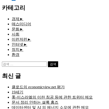
document
카테고리
경제
►
매스미디어
문화
►
사회
이런저런
►
인터넷
►
정치
►
환경
검
색:
최신 글
클로드의 economicview.net 평가
19세기
美-이스라엘의 이란 침공 등에 관한 트위터 메모
문서 정리 안하는 셜록 홈즈
데이터센터 및 AI 의 에너지 소모에 관한 메모