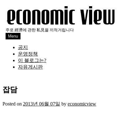
Skip
to
content
주로 經濟에 관한 私見을 끼적거립니다
Menu
공지
운영정책
이 블로그는?
자유게시판
잡담
Posted on
2013년 06월 07일
by
economicview