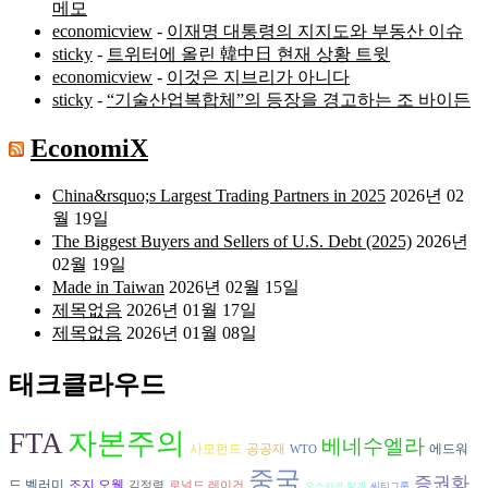
메모
economicview
-
이재명 대통령의 지지도와 부동산 이슈
sticky
-
트위터에 올린 韓中日 현재 상황 트윗
economicview
-
이것은 지브리가 아니다
sticky
-
“기술산업복합체”의 등장을 경고하는 조 바이든
EconomiX
China&rsquo;s Largest Trading Partners in 2025
2026년 02
월 19일
The Biggest Buyers and Sellers of U.S. Debt (2025)
2026년
02월 19일
Made in Taiwan
2026년 02월 15일
제목없음
2026년 01월 17일
제목없음
2026년 01월 08일
태크클라우드
FTA
자본주의
베네수엘라
공공재
사모펀드
에드워
WTO
중국
증권화
조지 오웰
드 벨러미
김정렴
로널드 레이건
오스카르 랑게
씨티그룹