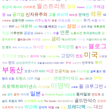
월스트리트
영국
구제금
동성애
스마트폰
임금
에너지
Amazon
석유
신자유주의
융
공기업
러시아
고용
문재인
AI
배트맨
연금
유가
금융자본
twitter
이주노동자
파생상품
시장
벤 버
유로
주식회사
가계부채
삼성
대운하
IMF
냉키
다니엘 예르긴
금
계획경제
테슬라
강의 죽음
범죄
엔론
언론
독일
기후변화
공공성
수출
금
노동시간
한국경제신문
유동성
대체투자
금리
융자본주의
이재명
매스미디어
아
캘리포니아
의약품
어플리케이션
신용카드
블로그
투자은행
유시민
칼 맑스
인 랜드
물가
창작
부패
보이지 않는 손
미국
고양이
인도
한국은행
연합뉴스
원자재
애플
신용평
기본소득
kbs
복지
펀드
삼성경제연구소
우버
민주주의
가사
뒤를 돌아보면서:2000-1887
보호무역
부동산
인공지능
미군
코로나19
MBS
이스라엘
땡
전세
셜록 홈즈
부채
연방준비제도
프랑스
땡의 모험
GDP
기업
신용평가
OECD
레닌
이명박
폴 크루그먼
프로젝트파이낸스
이스탄불
사회화
무
일본
동아일보
음악
아이폰
반도체
도
공익
Friedrich Engels
산업은행
인화
물
골드만삭스
소비에트
널드 트럼프
BIS
인프라
뉴욕
The Smiths
캐리트레이드
프레디맥
대선
박근혜
경제학
재벌
스트럭처
부유세
소설
여행
TSMC