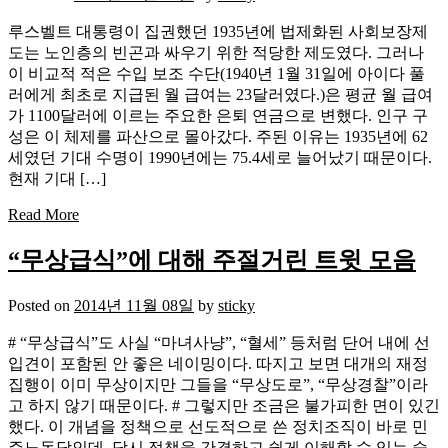
루스벨트 대통령이 집권했던 1935년에 법제화된 사회보장제
도는 노인층의 빈곤과 싸우기 위한 적당한 제도였다. 그러나
이 비교적 적은 수입 보조 수단(1940년 1월 31일에 아이다 풀
러에게 최초로 지급된 월 급여는 23달러였다.)은 평균 월 급여
가 1100달러에 이르는 주요한 은퇴 연금으로 변했다. 인구 구
성은 이 체제를 파산으로 몰아갔다. 주된 이유는 1935년에 62
세였던 기대 수명이 1990년에는 75.4세로 늘어났기 때문이다.
현재 기대 […]
Read More
“무상급식”에 대해 주절거린 트윗 모음
Posted on
2014년 11월 08일
by
sticky
# “무상급식”도 사실 “마녀사냥”, “혈세” 등처럼 단어 내에 선
입견이 포함된 안 좋은 네이밍이다. 따지고 보면 대개의 재정
집행이 이미 무상이지만 그들을 “무상도로”, “무상경찰”이라
고 하지 않기 때문이다. # 그렇지만 조금은 불가피한 면이 있긴
했다. 이 개념을 정책으로 선도적으로 쓴 정치조직이 바로 민
주노동당인데, 당시 정책을 간결하고 쉽게 이해할 수 있는 슬