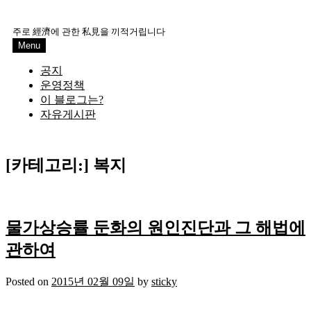
Skip
to
주로 經濟에 관한 私見을 끼적거립니다
content
Menu
공지
운영정책
이 블로그는?
자유게시판
[카테고리:]
복지
물가상승률 둔화의 원인진단과 그 해법에
관하여
Posted on
2015년 02월 09일
by
sticky