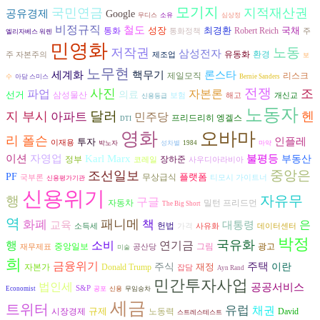
모기지
국민연금
지적재산권
공유경제
Google
무디스
소유
심상정
비정규직
철도
성장
최경환
국채
통화
Robert Reich
통화정책
주
엘리자베스 워렌
민영화
노동
저작권
삼성전자
환경
유동화
주 자본주의
제조업
보
노무현
론스타
세계화
핵무기
리스크
제일모직
수
아담 스미스
Bernie Sanders
전쟁
사진
조
파업
자본론
선거
의료
삼성물산
보험
해고
개신교
신용등급
노동자
달러
지 부시
헨
아파트
민주당
프리드리히 엥겔스
DTI
영화
오바마
리 폴슨
인플레
투자
이재용
박노자
성차별
1984
마약
이션
불평등
자영업
Karl Marx
부동산
장하준
정부
코레일
사우디아라비아
중앙은
조선일보
PF
플랫폼
무상급식
국부론
티모시 가이트너
신용평가기관
신용위기
자유무
행
구글
자동차
밀턴 프리드먼
The Big Short
역
패니메
화폐
책
은
교육
대통령
헌법
소득세
가격
사유화
데이터센터
박정
국유화
행
소비
연기금
그림
광고
중앙일보
재무제표
공산당
미술
희
금융위기
주택
주식
재정
이란
자본가
Donald Trump
잡담
Ayn Rand
민간투자사업
법인세
공공서비스
S&P
Economist
공포
신용
무임승차
세금
트위터
유럽
채권
규제
시장경제
노동력
David
스트레스테스트