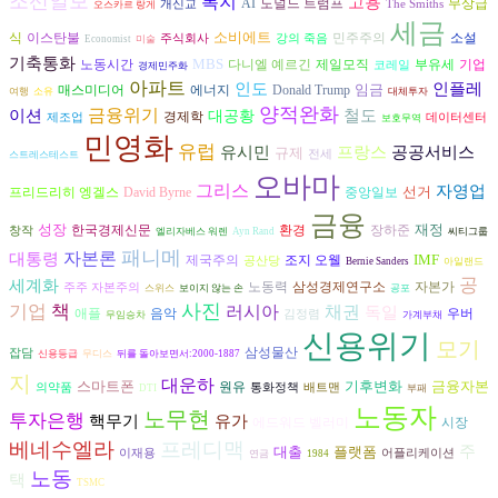
조선일보
복지
고용
AI
도널드 트럼프
무상급
개신교
The Smiths
오스카르 랑게
세금
소비에트
식
이스탄불
민주주의
소설
주식회사
강의 죽음
Economist
미술
기축통화
MBS
다니엘 예르긴
노동시간
제일모직
부유세
기업
코레일
경제민주화
아파트
인도
인플레
임금
에너지
매스미디어
Donald Trump
여행
소유
대체투자
양적완화
금융위기
이션
철도
대공황
경제학
제조업
데이터센터
보호무역
민영화
유럽
유시민
공공서비스
프랑스
규제
전세
스트레스테스트
오바마
그리스
자영업
선거
프리드리히 엥겔스
David Byrne
중앙일보
금융
성장
재정
환경
장하준
한국경제신문
창작
엘리자베스 워렌
Ayn Rand
씨티그룹
패니메
자본론
대통령
IMF
조지 오웰
제국주의
공산당
Bernie Sanders
아일랜드
공
세계화
노동력
자본가
삼성경제연구소
주주 자본주의
스위스
보이지 않는 손
공포
사진
기업
책
러시아
채권
독일
음악
애플
우버
김정렴
무임승차
가계부채
신용위기
모기
삼성물산
잡담
신용등급
무디스
뒤를 돌아보면서:2000-1887
지
대운하
스마트폰
기후변화
금융자본
원유
의약품
통화정책
배트맨
DTI
부패
노동자
노무현
투자은행
유가
핵무기
시장
에드워드 벨러미
베네수엘라
프레디맥
주
대출
플랫폼
이재용
어플리케이션
연금
1984
노동
택
TSMC