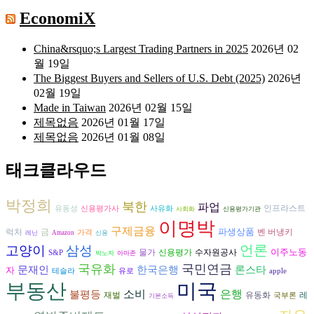
EconomiX
China&rsquo;s Largest Trading Partners in 2025
2026년 02
월 19일
The Biggest Buyers and Sellers of U.S. Debt (2025)
2026년
02월 19일
Made in Taiwan
2026년 02월 15일
제목없음
2026년 01월 17일
제목없음
2026년 01월 08일
태크클라우드
박정희
북한
파업
인프라스트
유동성
신용평가사
사유화
사회화
신용평가기관
이명박
구제금융
파생상품
벤 버냉키
럭처
금
가격
레닌
Amazon
신용
언론
고양이
삼성
이주노동
수자원공사
물가
신용평가
S&P
박노자
아마존
국유화
국민연금
론스타
문재인
한국은행
자
테슬라
유로
apple
부동산
미국
은행
불평등
소비
재벌
유동화
레
국부론
기본소득