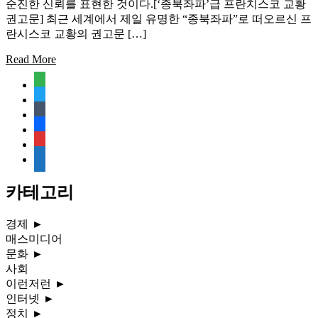
순진한 신뢰를 표현한 것이다.[‘종북좌파’급 프란치스코 교황
권고문] 최근 세계에서 제일 유명한 “종북좌파”로 떠오르신 프
란시스코 교황의 권고문 […]
Read More
feedly
twitter
tumblr
facebook
rss
media-
document
카테고리
경제
►
매스미디어
문화
►
사회
이런저런
►
인터넷
►
정치
►