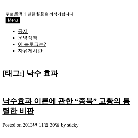
Skip
to
주로 經濟에 관한 私見을 끼적거립니다
content
Menu
공지
운영정책
이 블로그는?
자유게시판
[태그:]
낙수 효과
낙수효과 이론에 관한 “종북” 교황의 통
렬한 비판
Posted on
2013년 11월 30일
by
sticky