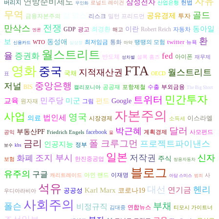
자유
연방준비제도
삼성전자
헌법
버리지
로널드 레이건
산업은행
무인화
무역
골드
칼 맑스
공유경제
투자
금융자본주의
리스크
밀턴 프리드먼
전쟁
만삭스
동아일
최경환
이란
광고
자동차
GDP
Robert Reich
해고
엔론
환
보
동성애
twitter
최저임금
통화
땡땡의 모험
WTO
뉴욕
신용카드
심상정
마약
월스트리트
율
증권화
fed
반도체
아이폰
셜록 홈즈
재무제
성차별
FTA
영화
중국
지적재산권
월스트리트
국채
표
OECD
중앙은행
저널
공공재
수출
BIS
포항제철
부외금융
캘리포니아
The Big Short
민간투자
트위터
교육
민주당
미군
펀드
Google
그림
원자재
자본주의
사업
영국
법인세
의료
이스라엘
시장경제
소득세
달러
박근혜
부동산PF
facebook
계획경제
사모펀드
공익
Friedrich Engels
물
금리
폴 크루그먼
프로젝트파이낸스
인공지능
정부
보수
kbs
일본
조지 부시
저작권
신자
화폐
주식
한진중공업
보험
쌍용자동차
블로그
유주의
구글
아인 랜드
이재명
캐리트레이드
사
아담 스미스
범죄
석유
대선
헨리
연기금
Karl Marx
공공성
코로나19
우디아라비아
사회주의
부채
폴슨
비정규직
연합뉴스
김대중
티모시 가이트너