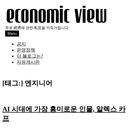
Skip
to
content
주로 經濟에 관한 私見을 끼적거립니다
Menu
공지
운영정책
이 블로그는?
자유게시판
[태그:]
엔지니어
AI 시대에 가장 흥미로운 인물, 알렉스 카
프