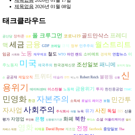
제목없음
2026년 01월 17일
제목없음
2026년 01월 08일
태크클라우드
폴 크루그먼
프레디
골드만삭스
코로나19
장하준
공산당
엔론
세금
금융
월스트리트
맥
규제
GDP
정부
민주주의
코레일
노동
철도
임금
소비에트
이
경제학
연합뉴스
아인 랜드
재무제표
WTO
사회화
미국
조선일보
패니메
주노동자
제국주의
한국경제신문
보이지 않는
신
트위터
불평등
공공재
제일모직
Robert Reich
테슬라
손
DTI
박노자
신용
용위기
금융위기
투자
노동력
이스탄불
한진중공업
데이터센터
TSMC
민영화
자본주의
민간투
환경
소득세
로널드 레이건
보험
사회주의
자사업
사진
유가
독일
BIS
신용
주식회사
뉴욕
여행
북한
은행
화폐
자영업
평가
소설
어플리케이션
무인화
신용평가기관
무디스
엘리
영화
전쟁
David Byrne
facebook
중앙일보
이재용
제조업
The
자베스 워렌