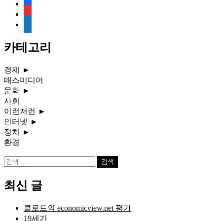
facebook
rss
media-
document
카테고리
경제
►
매스미디어
문화
►
사회
이런저런
►
인터넷
►
정치
►
환경
검
색:
최신 글
클로드의 economicview.net 평가
19세기