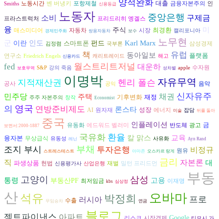
양적완화
대출
벤 버냉키
금융자본주의
노동시간
포항제철
인
Smiths
신용등급
노동자
중앙은행
구제금
소비
프리드리히 엥겔스
프라스트럭처
융
미
주식
최경환
자동차
시장
매스미디어
캘리포니아
경제민주화
쌍용자동차
보수
노무현
인도
군
Karl Marx
이란
스마트폰
펀드
삼성경제
김정렴
국부론
책
유럽
동아일보
플랫폼
연구소
Friedrich Engels
캐리트레이드
해고
신용카드
월스트리트저널
fed
대운하
수자원
S&P
강의 죽음
apple
보호무역
성차별
이명박
자유무역
지적재산권
헨리 폴슨
공사
음악
공익
신자유주
민주당
채권
주택
기후변화
재정
주주 자본주의
창작
Economist
영국
의
연방준비제도
론스타
성장
AI
에너지
원자재
잡담
미술
뒤를 돌아
중국
인플레이션
금
반도체
광고
유동화
에드워드 벨러미
보면서:2000-1887
국유화
환율
교육
칼 맑스
융자본
무상급식
유동성
사유화
레닌
Ayn Rand
부채
조지 부시
투자은행
비정규
원유
스트레스테스트
아마존
오스카르 랑게
금리
직
자본론
대
파생상품
헌법
재벌
밀턴 프리드먼
신용평가사
산업은행
부동
고양이
삼성
고용
통령
부동산PF
최저임금
이재명
kbs
심상정
산
오바마
석유
박정희
프로
러시아
수출
무임승차
연금
블로그
젝트파이낸스
아파트
Google
리스크
시장경제
티모시 가