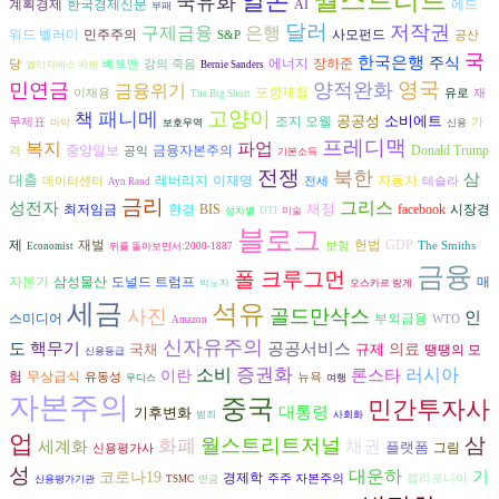
일본
국유화
AI
계획경제
한국경제신문
에드
부패
달러
저작권
구제금융
은행
워드 벨러미
민주주의
사모펀드
S&P
공산
국
한국은행
주식
에너지
장하준
당
배트맨
강의 죽음
엘리자베스 워렌
Bernie Sanders
영국
민연금
양적완화
금융위기
포항제철
이재용
유로
재
The Big Short
고양이
패니메
책
공공성
소비에트
조지 오웰
무제표
가
마약
보호무역
신용
프레디맥
복지
파업
금융자본주의
중앙일보
Donald Trump
격
공익
기본소득
전쟁
북한
삼
대출
자동차
레버리지
이재명
데이터센터
전세
테슬라
Ayn Rand
금리
그리스
성전자
재정
환경
시장경
최저임금
BIS
facebook
성차별
DTI
미술
블로그
제
재벌
헌법
GDP
보험
The Smiths
Economist
뒤를 돌아보면서:2000-1887
금융
폴 크루그먼
자본가
삼성물산
도널드 트럼프
매
박노자
오스카르 랑게
세금
석유
사진
골드만삭스
인
스미디어
부외금융
WTO
Amazon
신자유주의
도
공공서비스
핵무기
국채
규제
의료
땡땡의 모
신용등급
증권화
러시아
소비
론스타
이란
험
무상급식
유동성
뉴욕
무디스
여행
자본주의
중국
민간투자사
대통령
기후변화
범죄
사회화
업
삼
월스트리트저널
화폐
채권
세계화
플랫폼
그림
신용평가사
성
대운하
기
코로나19
경제학
주주 자본주의
캘리포니아
신용평가기관
TSMC
연금