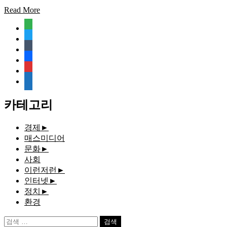
Read More
feedly
twitter
tumblr
facebook
rss
media-
document
카테고리
경제
►
매스미디어
문화
►
사회
이런저런
►
인터넷
►
정치
►
환경
검