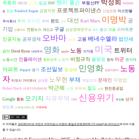
박정희
헨리 폴슨
축통화
교육
임금
IMF
부동산PF
twitter
OECD
프로젝트파이낸스
금융자본
이스탄불
잡담
Friedrich Engels
산업은행
물
이명박
대선
공
유시민
Karl Marx
투자
펀드
우버
주식회사
엔론
기업
구글
스마트폰
연합뉴스
광고
삼성경제연구소
애플
개신교
신용카드
보수
오바마
베네수엘라
인공지능
고용
법인세
공유경제
아마존
미국
영화
트위터
노동
음악
David Byrne
apple
의약품
대체투자
비정규직
인플레이션
불평등
미군
노동력
노동시간
원자재
통화정책
창작
민영화
노동
조선일보
아파트
동성애
물가
무임승차
쌍용자동차
자
노무현
부채
문재인
자영업
제일모직
티모시 가이트너
김대중
박근혜
철도
시장
Robert Reich
부유세
한진중공업
사우디아라비아
소유
신용위기
모기지
자유무역
Google
선거
통화
1984
무인화
반도체
스트레스테스트
가계부채
이 저작물은
크리에이티브 커먼즈 저작자표시-비영리-동일조건변경허락 2.0 country.kr 라이선스
에 따라 이용
할 수 있습니다.