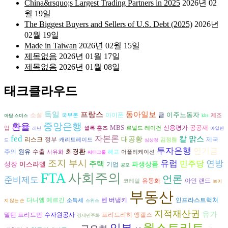
China&rsquo;s Largest Trading Partners in 2025
2026년 02
월 19일
The Biggest Buyers and Sellers of U.S. Debt (2025)
2026년
02월 19일
Made in Taiwan
2026년 02월 15일
제목없음
2026년 01월 17일
제목없음
2026년 01월 08일
태크클라우드
독일
동아일보
프랑스
이주노동자
아이폰
소설
금
국부론
제조
아담 스미스
kbs
중앙은행
환율
MBS
공공재
신용평가
업
셜록 홈즈
로널드 레이건
레닌
아일랜
fed
자본론
칼 맑스
대공황
리스크
정부
제국
캐리트레이드
김정렴
드
심상정
투자은행
연기금
최경환
원유
수출
주의
사유화
해고
어플리케이션
씨티그룹
조지 부시
유럽
연방
민주당
주택
성장
이스라엘
파생상품
기업
공포
FTA
사회주의
언론
준비제도
유동화
아인 랜드
코레일
보이
부동산
다니엘 예르긴
벤 버냉키
인프라스트럭처
소득세
지 않는 손
스위스
지적재산권
유가
수자원공사
프리드리히 엥겔스
밀턴 프리드먼
경제민주화
월스트리트