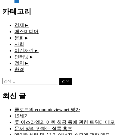
document
카테고리
경제
►
매스미디어
문화
►
사회
이런저런
►
인터넷
►
정치
►
환경
검
색:
최신 글
클로드의 economicview.net 평가
19세기
美-이스라엘의 이란 침공 등에 관한 트위터 메모
문서 정리 안하는 셜록 홈즈
데이터센터 및 AI 의 에너지 소모에 관한 메모