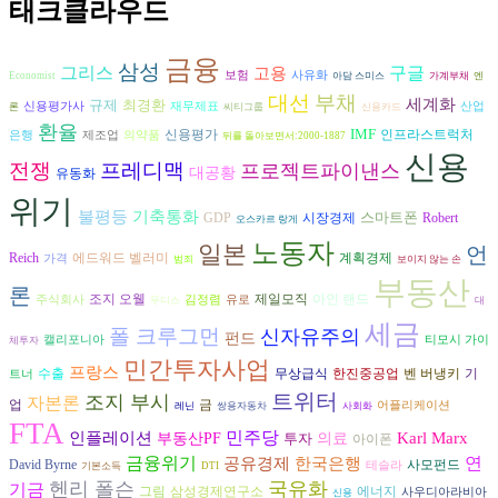
태크클라우드
금융
삼성
그리스
구글
고용
보험
사유화
Economist
아담 스미스
가계부채
엔
대선
부채
세계화
규제
최경환
신용평가사
재무제표
산업
론
씨티그룹
신용카드
환율
IMF
신용평가
인프라스트럭처
은행
제조업
의약품
뒤를 돌아보면서:2000-1887
신용
전쟁
프레디맥
프로젝트파이낸스
대공황
유동화
위기
불평등
기축통화
스마트폰
시장경제
GDP
Robert
오스카르 랑게
노동자
일본
언
Reich
에드워드 벨러미
계획경제
가격
범죄
보이지 않는 손
부동산
론
조지 오웰
제일모직
아인 랜드
주식회사
김정렴
유로
무디스
대
세금
폴 크루그먼
신자유주의
펀드
캘리포니아
티모시 가이
체투자
민간투자사업
프랑스
수출
벤 버냉키
무상급식
한진중공업
기
트너
트위터
조지 부시
자본론
업
금
어플리케이션
레닌
쌍용자동차
사회화
FTA
인플레이션
민주당
Karl Marx
부동산PF
투자
의료
아이폰
금융위기
연
공유경제
한국은행
David Byrne
사모펀드
테슬라
기본소득
DTI
헨리 폴슨
국유화
기금
그림
에너지
삼성경제연구소
사우디아라비아
신용