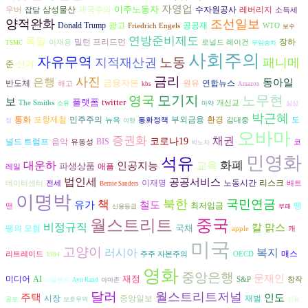
자영업
이주노동자
삼성물산
수자원공사
우버
제국주의
레버리지
잡담
소득세
양적완화
조선일보
광고
공공재
Donald Trump
Friedrich Engels
WTO
보수
연방준비제도
독일
장하
밀턴 프리드먼
이재용
로널드 레이건
TSMC
무임승차
사회주의
자유무역
노동
지적재산권
패니메
선거
준
금리
사진
은행
동아일
금융자본
반도체
원유
연합뉴스
해고
kbs
Amazon
모기지
노무현
영국
보
플랫폼
twitter
The Smiths
개신교
소유
마약
심상
박근혜
환경
도
통화
포항제철
민주주의
부외금융
뉴욕
통화정책
김대중
정
여행
오바마
증권화
채권
코로나19
널드 트럼프
음악
BIS
유동성
코
박노자
민영화
석유
대운하
화폐
인공지능
교육
파생상품
애플
레일
법인세
공공서비스
리스크
이재명
노동시간
데이터센터
전세
배트
Bernie Sanders
이명박
북한
국민연금
책
유가
철도
최저임금
땡
맨
신용등급
부패
중국
월스트리트
비정규직
칼 맑스
국채
땡의 모험
apple
캐
미국
고양이
러시아
복지
매스
리트레이드
주주 자본주의
OECD
1984
영화
중앙은행
문재인
재정
AI
미디어
S&P
창작
아일랜드
Ayn Rand
아마존
달러
월스트리트저널
인도
주택
시장
재벌
중앙일보
공포
보호무역
신용