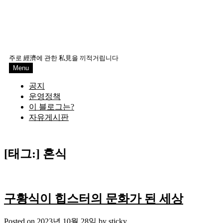
주로 經濟에 관한 私見을 끼적거립니다
Menu
공지
운영정책
이 블로그는?
자유게시판
[태그:]
혼식
구황식이 힙스터의 문화가 된 세상
Posted on
2023년 10월 28일
by
sticky