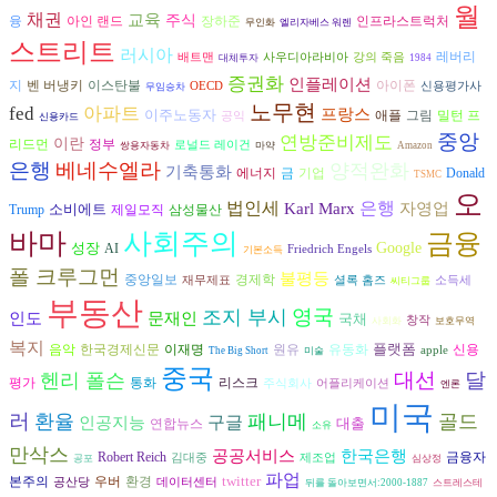
월
채권
교육
주식
장하준
융
아인 랜드
인프라스트럭처
무인화
엘리자베스 워렌
스트리트
러시아
레버리
배트맨
사우디아라비아
강의 죽음
대체투자
1984
증권화
인플레이션
벤 버냉키
아이폰
지
이스탄불
OECD
신용평가사
무임승차
노무현
fed
아파트
프랑스
이주노동자
그림
애플
밀턴 프
공익
신용카드
중앙
연방준비제도
이란
리드먼
정부
로널드 레이건
쌍용자동차
마약
Amazon
은행
베네수엘라
양적완화
기축통화
에너지
금
기업
Donald
TSMC
오
은행
법인세
Karl Marx
자영업
소비에트
삼성물산
Trump
제일모직
바마
사회주의
금융
성장
Google
AI
Friedrich Engels
기본소득
폴 크루그먼
불평등
경제학
중앙일보
재무제표
셜록 홈즈
소득세
씨티그룹
부동산
영국
조지 부시
인도
문재인
국채
창작
사회화
보호무역
복지
플랫폼
음악
원유
한국경제신문
이재명
유동화
신용
apple
The Big Short
미술
중국
대선
달
헨리 폴슨
리스크
평가
통화
주식회사
어플리케이션
엔론
미국
러
환율
패니메
골드
구글
인공지능
대출
연합뉴스
소유
만삭스
공공서비스
한국은행
금융자
Robert Reich
김대중
제조업
공포
심상정
파업
twitter
본주의
환경
우버
공산당
데이터센터
뒤를 돌아보면서:2000-1887
스트레스테