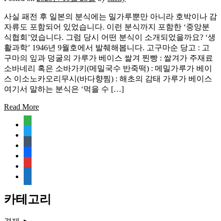
사실 패전 후 일본의 분식에는 밀가루뿐만 아니라 호박이나 감
자류도 포함되어 있었습니다. 이런 분식까지 포함한 ‘중앙분
식협회’였습니다. 그럼 당시 어떤 분식이 소개되었을까요? ‘생
활과학’ 1946년 9월호에서 발췌해봅니다. 고구마순 당고 : 고
구마의 잎과 덩굴의 가루가 베이스 쌀겨 찐빵 : 쌀겨가 주재료
소바네리 혹은 소바가키(메밀국수 반죽떡) : 메밀가루가 베이
스 이소노카오리무시(바다향찜) : 해초의 감태 가루가 베이스
여기서 말하는 분식은 ‘먹을 수 […]
Read More
feedly
twitter
tumblr
facebook
rss
media-
document
카테고리