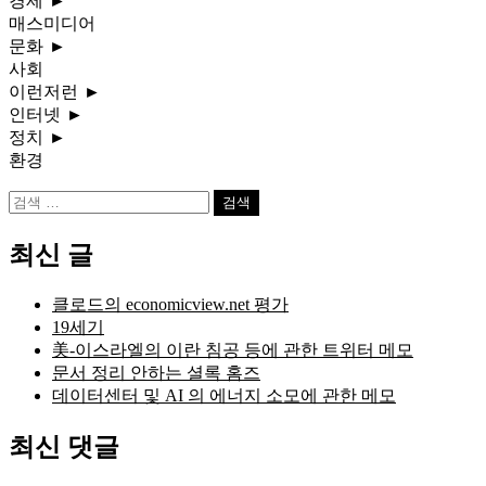
경제
►
매스미디어
문화
►
사회
이런저런
►
인터넷
►
정치
►
환경
검
색:
최신 글
클로드의 economicview.net 평가
19세기
美-이스라엘의 이란 침공 등에 관한 트위터 메모
문서 정리 안하는 셜록 홈즈
데이터센터 및 AI 의 에너지 소모에 관한 메모
최신 댓글