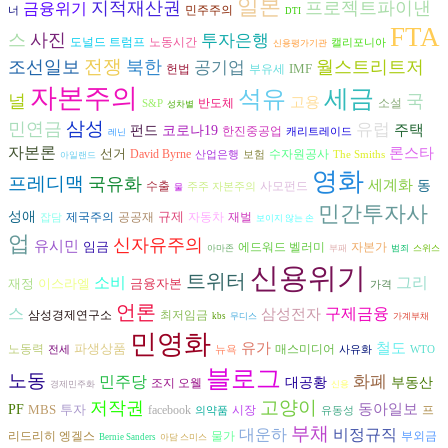
일본
지적재산권
프로젝트파이낸
금융위기
민주주의
너
DTI
FTA
스
사진
투자은행
도널드 트럼프
노동시간
캘리포니아
신용평가기관
전쟁
조선일보
북한
월스트리트저
공기업
IMF
헌법
부유세
자본주의
세금
석유
널
국
고용
반도체
소설
S&P
성차별
삼성
민연금
유럽
주택
펀드
코로나19
한진중공업
캐리트레이드
레닌
자본론
론스타
선거
David Byrne
수자원공사
산업은행
보험
The Smiths
아일랜드
영화
프레디맥
국유화
세계화
동
수출
사모펀드
주주 자본주의
물
민간투자사
성애
규제
공공재
자동차
재벌
제국주의
잡담
보이지 않는 손
업
신자유주의
유시민
임금
자본가
에드워드 벨러미
아마존
부패
범죄
스위스
신용위기
트위터
그리
소비
재정
이스라엘
금융자본
가격
언론
스
구제금융
삼성전자
삼성경제연구소
최저임금
kbs
무디스
가계부채
민영화
유가
철도
파생상품
노동력
매스미디어
전세
뉴욕
사유화
WTO
블로그
노동
화폐
민주당
대공황
부동산
조지 오웰
경제민주화
신용
고양이
저작권
동아일보
PF
MBS
투자
시장
프
facebook
의약품
유동성
부채
대운하
비정규직
리드리히 엥겔스
물가
부외금
Bernie Sanders
아담 스미스