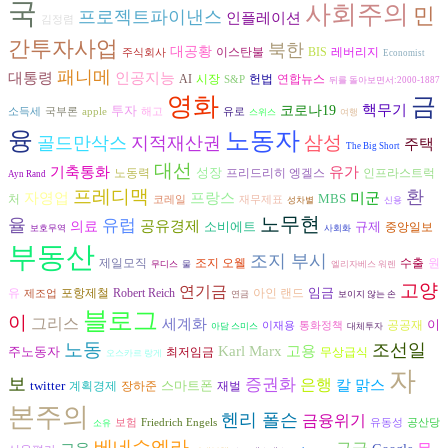
국
사회주의
민
프로젝트파이낸스
인플레이션
김정렴
간투자사업
북한
대공황
이스탄불
BIS
레버리지
주식회사
Economist
패니메
인공지능
대통령
AI
시장
헌법
연합뉴스
S&P
뒤를 돌아보면서:2000-1887
영화
금
핵무기
투자
코로나19
소득세
국부론
apple
해고
유로
스위스
여행
융
노동자
삼성
골드만삭스
지적재산권
주택
The Big Short
대선
기축통화
유가
성장
노동력
프리드리히 엥겔스
인프라스트럭
Ayn Rand
프레디맥
환
자영업
프랑스
미군
MBS
처
코레일
재무제표
성차별
신용
노무현
율
유럽
공유경제
의료
소비에트
규제
중앙일보
보호무역
사회화
부동산
조지 부시
조지 오웰
수출
원
제일모직
무디스
물
엘리자베스 워렌
고양
연기금
임금
유
포항제철
Robert Reich
아인 랜드
제조업
연금
보이지 않는 손
블로그
이
그리스
세계화
이
공공재
이재용
통화정책
아담 스미스
대체투자
노동
조선일
고용
Karl Marx
주노동자
최저임금
무상급식
오스카르 랑게
자
보
증권화
은행
칼 맑스
twitter
스마트폰
장하준
재벌
계획경제
본주의
헨리 폴슨
금융위기
보험
Friedrich Engels
유동성
공산당
소유
베네수엘라