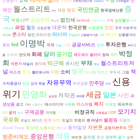
구글
교육
문
Google
신용평가
가계부채
스트레스테스트
Amazon
중
월스트리트
국민연금
재인
재정
펀드
한국경제신문
kbs
국
삼성전자
법인세
부동산PF
삼성물산
facebook
가격
박노자
쌍용자동차
부패
파업
대운하
인도
철도
한국은행
시장경제
산업은행
주주 자본주의
기본소득
러시아
론스타
에너지
밀턴 프리드먼
신용평가사
무인화
무임승차
신용평가기관
엔론
이명박
fed
투자은행
공공서비스
국채
대출
통화
정부
미술
씨티그
박정
달러
화폐
공기업
IMF
반도체
유동화
에드워드 벨러미
창작
룹
희
부채
박근혜
월스트리트저
유시민
자본가
원자재
테슬라
레닌
영국
널
책
소비
주식
이란
리스크
다니엘 예르긴
그림
부유세
캘리포니아
신용
자유무역
민주당
수자원공사
부외금융
잡담
강의 죽음
마약
위기
민영화
세금
일본
저작권
사진
파
심상정
아마존
복지
생상품
이스라엘
광고
매스미디어
이재명
제국주의
사유화
1984
신용카드
모기지
구제금융
비정규직
기후변화
음악
GDP
의약품
DTI
범죄
신용등급
국유화
불평등
선거
도널드 트럼프
벤 버냉키
자동차
로널드 레이건
WTO
자본론
연
동아일보
동성애
금융자본주의
Donald Trump
노동시간
개신교
석유
중앙은행
방준비제도
플랫폼
환경
경제학
물가
배트맨
셜록