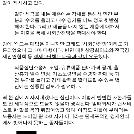
같이 제시
하고 있다.
일단 세금을 내는 계층에는 감세를 통해서 민간 부
분의 수요를 올리고 내수 경기를 어느 정도 뒷받침
해야 한다. 그리고 세금을 내지 않는 계층에 대해서
는 지출을 통해 사회안전망을 확대해야 한다.
맘에 쏙 드는 대답은 아니지만 그래도 ‘사회안전망’이라도 거
론되었으니 그나마 다행이다. 반면 대한상공회의소와 전국경
제인연합회 등
경제 5단체는 다음과 같이 요구
했다.
식품집단소송제 도입, 유류제품 판매가격 공개, 출
산휴가 일수 연장, 기초노령연금 수령자 확대 등 기
업 부담을 늘리고 경제 활력을 떨어뜨릴 수 있는 법
안에는 신중한 검토가 필요하다.
떡 본 김에 제사지내겠다는 심산이다. 이렇게 뻔뻔한 자본가들
도 전 세계적으로 드물지 않을까 생각된다. 임태희씨가 립서비
스로 한 말을 몽땅 뒤집어엎고 있다. 아직도 지들이 부려먹는
노동자는 노비일 뿐 소비자가 아니라는 단세포적인 경제인식
에서 벗어나지 못하는 종자들이다.