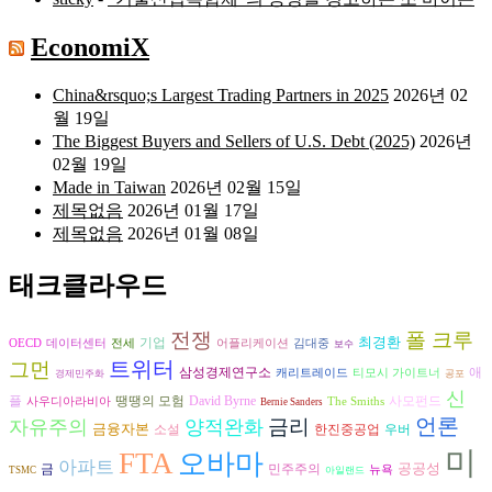
EconomiX
China&rsquo;s Largest Trading Partners in 2025
2026년 02
월 19일
The Biggest Buyers and Sellers of U.S. Debt (2025)
2026년
02월 19일
Made in Taiwan
2026년 02월 15일
제목없음
2026년 01월 17일
제목없음
2026년 01월 08일
태크클라우드
전쟁
폴 크루
최경환
기업
OECD
데이터센터
전세
어플리케이션
김대중
보수
트위터
그먼
삼성경제연구소
애
캐리트레이드
티모시 가이트너
경제민주화
공포
신
David Byrne
플
땡땡의 모험
사모펀드
사우디아라비아
The Smiths
Bernie Sanders
언론
금리
자유주의
양적완화
금융자본
소설
한진중공업
우버
미
FTA
오바마
아파트
공공성
금
민주주의
뉴욕
TSMC
아일랜드