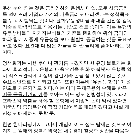
우선 눈에 띄는 것은 금리인하와 은행채 매입. 모두 시중금리
를 떨어뜨려 기업과 가계의 대출금리도 내리겠다는 정책목표
를 두고 시행되는 것이다. 원화유동성비율과 대출 건전성 감독
기준을 탄력적으로 적용하는 방안도 검토 중이다. 이는 은행의
유동성비율과 자기자본비율의 기준을 완화하여 위의 금리인
하와 함께 시중에 유동성을 보다 활발히 공급하는 것을 목표로
하고 있다. 요컨대 더 많은 자금을 더 싼 금리에 풀어내라는 것
이다.
정책효과는 시행 후에나 판가름 나겠지만
한 유명 블로거는 효
과에 회의적
이다. 은행의 대출요건을 완화 해줘봤자 은행들 역
시 리스크관리에 비상이 걸린지라 돈을 풀고 있지 않는 것이
주요원인으로 지적되고 있다. 또한 이른바 ‘
유동성 함정
’ 이 원
인으로 거론되기도 한다. 이는 이미 구제금융의 수혜를 받은
미국 금융기관의 예
를 보아도 어느 정도 신빙성이 있다. 파이
프라인의 역할을 해야 할 은행에서 이렇게 돈이 막혀 있다면
미국처럼
중앙은행이 직접 기업어음을 매입
하겠다고 나설 개
연성도 배제하지 못할 듯.
한편 한나라당에서 그나마 개념이 어느 정도 탑재된 것으로 여
겨지는 임태희 정책위의장은 내수경기 활성화 방안을
다음과