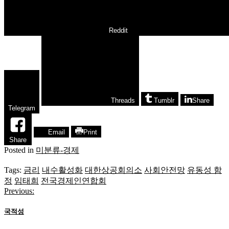
Reddit
Threads
Tumblr
Share
Telegram
Email
Print
Share
Posted in
미분류-경제
Tags:
금리
내수활성화
대한상공회의소
사회안전망
유동성 함
정
임태희
전국경제인연합회
Previous:
글
탐
국적성
색