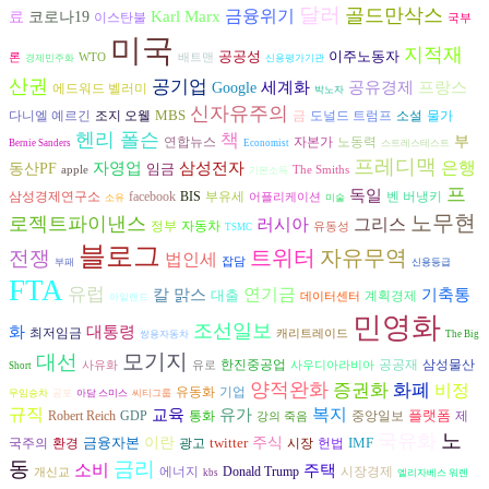
달러
골드만삭스
금융위기
Karl Marx
료
코로나19
이스탄불
국부
미국
지적재
공공성
이주노동자
론
WTO
배트맨
경제민주화
신용평가기관
산권
공기업
세계화
공유경제
프랑스
Google
에드워드 벨러미
박노자
신자유주의
MBS
다니엘 예르긴
조지 오웰
도널드 트럼프
금
소설
물가
헨리 폴슨
책
부
연합뉴스
자본가
노동력
Bernie Sanders
Economist
스트레스테스트
프레디맥
은행
삼성전자
자영업
동산PF
임금
apple
The Smiths
기본소득
프
독일
벤 버냉키
삼성경제연구소
facebook
BIS
부유세
어플리케이션
소유
미술
노무현
로젝트파이낸스
러시아
그리스
자동차
정부
유동성
TSMC
블로그
트위터
자유무역
전쟁
법인세
잡담
부패
신용등급
FTA
유럽
연기금
기축통
칼 맑스
대출
계획경제
데이터센터
아일랜드
민영화
조선일보
화
대통령
최저임금
캐리트레이드
쌍용자동차
The Big
모기지
대선
공공재
삼성물산
한진중공업
사유화
유로
사우디아라비아
Short
양적완화
증권화
화폐
비정
유동화
기업
무임승차
공포
아담 스미스
씨티그룹
규직
복지
교육
유가
플랫폼
Robert Reich
GDP
통화
중앙일보
제
강의 죽음
노
국유화
금융자본
이란
twitter
주식
IMF
환경
광고
시장
헌법
국주의
동
금리
소비
주택
에너지
시장경제
Donald Trump
개신교
kbs
엘리자베스 워렌