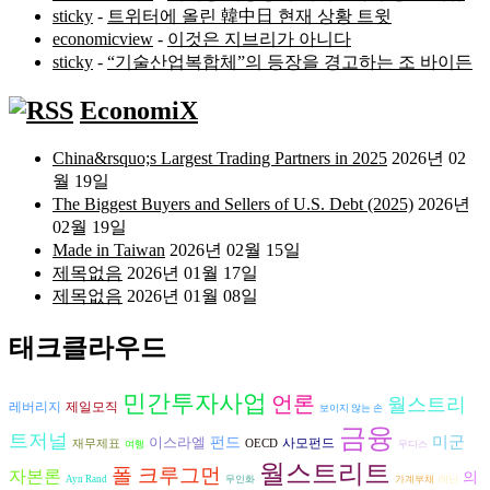
sticky
-
트위터에 올린 韓中日 현재 상황 트윗
economicview
-
이것은 지브리가 아니다
sticky
-
“기술산업복합체”의 등장을 경고하는 조 바이든
EconomiX
China&rsquo;s Largest Trading Partners in 2025
2026년 02
월 19일
The Biggest Buyers and Sellers of U.S. Debt (2025)
2026년
02월 19일
Made in Taiwan
2026년 02월 15일
제목없음
2026년 01월 17일
제목없음
2026년 01월 08일
태크클라우드
민간투자사업
언론
월스트리
레버리지
제일모직
보이지 않는 손
금융
트저널
미군
이스라엘
펀드
사모펀드
재무제표
OECD
여행
무디스
월스트리트
폴 크루그먼
자본론
의
Ayn Rand
무인화
가계부채
레닌