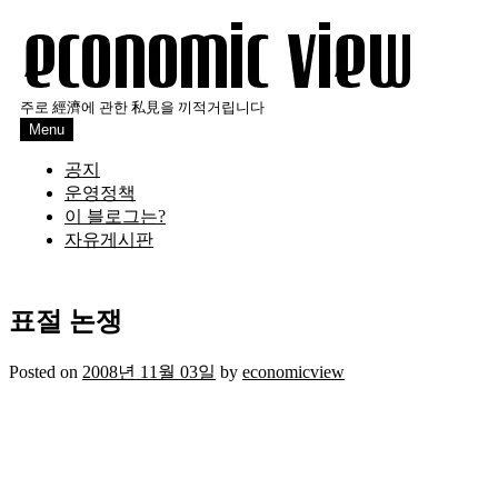
Skip
to
content
주로 經濟에 관한 私見을 끼적거립니다
Menu
공지
운영정책
이 블로그는?
자유게시판
표절 논쟁
Posted on
2008년 11월 03일
by
economicview