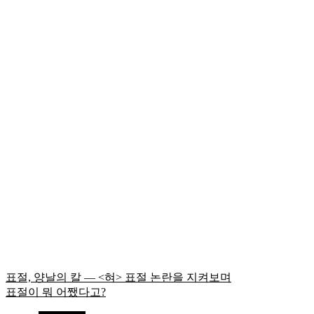
표절, 양날의 칼 — <혀> 표절 논란을 지켜보며
표절이 뭐 어쨌다고?