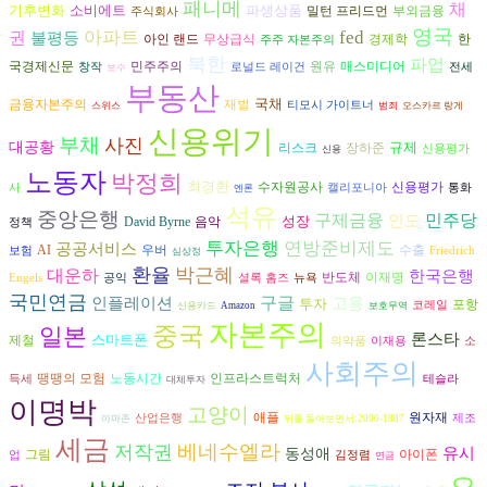
패니메
채
기후변화
소비에트
파생상품
밀턴 프리드먼
부외금융
주식회사
영국
아파트
fed
권
불평등
경제학
아인 랜드
무상급식
한
주주 자본주의
북한
파업
원유
국경제신문
민주주의
매스미디어
창작
로널드 레이건
전세
보수
부동산
국채
금융자본주의
재벌
티모시 가이트너
스위스
범죄
오스카르 랑게
신용위기
부채
사진
대공황
규제
리스크
장하준
신용평가
신용
노동자
박정희
최경환
수자원공사
신용평가
사
캘리포니아
통화
엔론
석유
중앙은행
구제금융
인도
민주당
성장
David Byrne
음악
정책
투자은행
연방준비제도
공공서비스
AI
수출
우버
보험
Friedrich
심상정
환율
박근혜
대운하
한국은행
반도체
이재명
Engels
공익
셜록 홈즈
뉴욕
국민연금
구글
인플레이션
고용
투자
포항
코레일
신용카드
Amazon
보호무역
자본주의
중국
일본
론스타
스마트폰
제철
의약품
이재용
소
사회주의
땡땡의 모험
노동시간
인프라스트럭처
득세
테슬라
대체투자
이명박
고양이
애플
원자재
산업은행
제조
아마존
뒤를 돌아보면서:2000-1887
세금
베네수엘라
저작권
유시
동성애
그림
아이폰
업
김정렴
연금