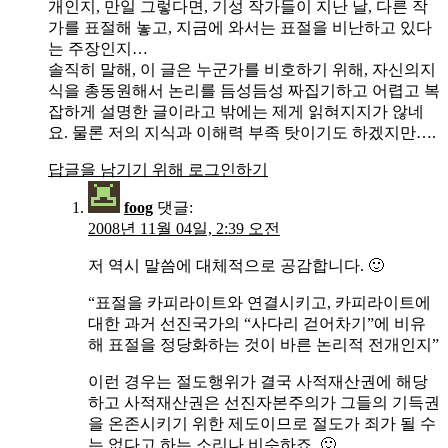
개인지, 만일 그렇다면, 기성 작가들이 지난 날, 다른 작
가를 표절해 놓고, 지금에 와서는 표절을 비난하고 있다
는 주장인지…
솔직히 말해, 이 글은 누군가를 비호하기 위해, 자신의지
식을 총동원해서 논리를 듬성듬성 짜집기하고 어렵고 복
잡하게 설명한 글이라고 밖에는 제게 읽혀지지가 않네
요. 물론 저의 지식과 이해력 부족 탓이기도 하겠지만….
답글을 남기기 위해 로그인하기
foog
댓글:
2008년 11월 04일, 2:39 오전
저 역시 말씀에 대체적으로 공감합니다. 🙂
“표절을 카피라이트와 연결시키고, 카피라이트에
대한 과거 선진국가의 “사다리 걷어차기”에 비유
해 표절을 정당화하는 것이 바른 논리적 전개인지”
이런 경우는 절도행위가 결국 사적재산권에 해당
하고 사적재산권은 선진자본주의가 그들의 기득권
을 온존시키기 위한 제도이므로 절도가 죄가 될 수
는 없다고 하는 소리나 비슷하죠. 🙂