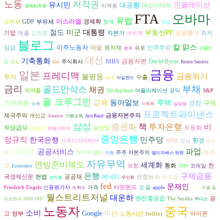
노동
저작권
유시민
인플레이션
대공황
매스미디어
이재용
경제민주화
FTA
오바마
유럽
이스라엘
경제학
GDP
부유세
소득세
창작
연금
철도
미군
대통령
부동산PF
자본가
기업
애플
신용평가
최저
김정렴
배트맨
블로그
칼 맑스
이주노동자
재벌
임금
원자재
민주주의
유로
보수
신용카
대선
기축통화
MBS
금융자본
David Byrne
주식회사
드
공포
kbs
Bernie Sanders
금융
일본
프레디맥
금융위기
불평등
투자
수출
부패
아일랜드
금리
부채
골드만삭스
채권
의약품
어플리케이션
공익
S&P
The Big Short
폴 크루그먼
교육
동아일보
주택
스마트폰
성장
규제
소유
사회화
심상정
프로젝트파이낸스
금융자본주의
제국주의
개신교
Amazon
기본소득
Ayn Rand
삼성
증권화
책
투자은행
비
무상급식
유동화
테슬라
공산당
아담 스미스
중앙은행
정규직
민주당
한국은행
환경
사우디아라비아
WTO
잡담
박노
아파트
파업
공공서비스
리스
데이터센터
주주 자본주의
자
여행
엘리자베스 워렌
자유무역
연방준비제도
세계화
크
통화
한
보험
코레일
Economist
1984
은행
구제금융
헌법
공공재
에너지
연합뉴스
국경제신문
제조업
성차별
무인화
fed
문재인
사모펀드
소설
Friedrich Engels
신용평가사
가격
apple
스위스
엔론
뒤를 돌
월스트리트저널
대운하
광
한진중공업
The Smiths
아보면서:2000-1887
무디스
노동자
중국
소비
Google
이란
twitter
고
아이폰
정부
노동시간