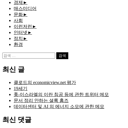
경제
►
매스미디어
문화
►
사회
이런저런
►
인터넷
►
정치
►
환경
검
색:
최신 글
클로드의 economicview.net 평가
19세기
美-이스라엘의 이란 침공 등에 관한 트위터 메모
문서 정리 안하는 셜록 홈즈
데이터센터 및 AI 의 에너지 소모에 관한 메모
최신 댓글