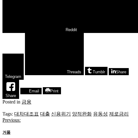
Reddit
Threads
Tumblr
Share
Telegram
Email
Print
Share
Posted in
금융
Tags:
대차대조표
대출
신용위기
양적완화
유동성
제로금리
Previous:
글
탐
거품