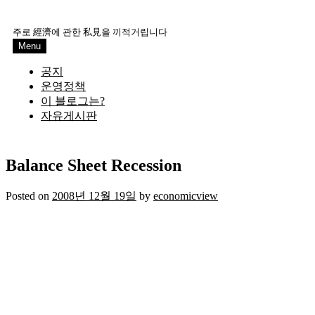
Skip
to
주로 經濟에 관한 私見을 끼적거립니다
content
Menu
공지
운영정책
이 블로그는?
자유게시판
Balance Sheet Recession
Posted on
2008년 12월 19일
by
economicview