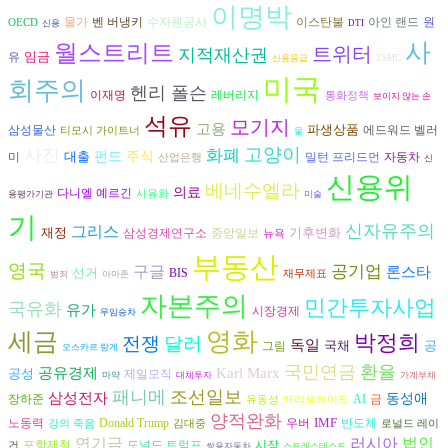
이명박
벤 버냉키
수자원공사
원
물가
이스탄불
아인 랜드
OECD
신용
DTI
사
월스트리트
트위터
지적재산권
임금
유
신용등급
TSMC
미국
회주의
헨리 폴슨
이재명
레버리지
통화정책
보이지 않는 손
석유
모기지
고용
파생상품
삼성물산
에드워드 벨러
티모시 가이트너
물
고양이
사진
화폐
대출
펀드
주식
자동차
미
밀턴 프리드먼
산업은행
신
신용위
베네수엘라
의료
다니엘 예르긴
사유화
용평가기관
미술
기
신자유주의
그리스
재정
기후변화
삼성경제연구소
중앙일보
뉴욕
부동산
영국
구글
공기업
론스타
선거
BIS
재무제표
범죄
아마존
자본주의
민간투자사업
국유화
유가
시장경제
무임승차
세금
영화
박정희
전쟁
달러
독일
국채
공
그림
오스카르 랑게
국민연금
환율
공유경제
Karl Marx
공성
제일모직
마약
대체투자
가계부채
패니메
조선일보
삼성전자
동성애
장하준
AI
금
유동성
캐리트레이드
양적완화
IMF
노동력
반도체
Donald Trump
우버
강의 죽음
김대중
로널드 레이
러시아
연기금
법인
도널드 트럼프
시장
포항제철
건
쌍용자동차
스트레스테스트