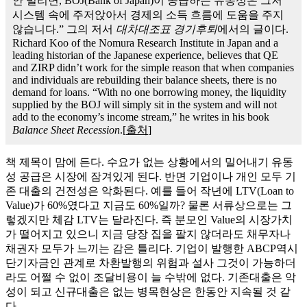
안 빌리면, BOJ(Bank of Japan)이 공급하는 유동성은 그저
시스템 속에 주저앉아서 경제의 소득 흐름에 도움을 주지
않습니다.” 그의 저서
대차대조표 경기후퇴
에서의 글이다.
Richard Koo of the Nomura Research Institute in Japan and a
leading historian of the Japanese experience, believes that QE
and ZIRP didn’t work for the simple reason that when companies
and individuals are rebuilding their balance sheets, there is no
demand for loans. “With no one borrowing money, the liquidity
supplied by the BOJ will simply sit in the system and will not
add to the economy’s income stream,” he writes in his book
Balance Sheet Recession
.[
출처
]
책 제목이 맘에 든다. 수요가 없는 상황에서의 밀어내기 유동
성 공급은 시장에 잠겨있게 된다. 반면 기업이나 개인 모두 기
존 대출의 건전성은 악화된다. 예를 들어 작년에 LTV(Loan to
Value)가 60%였다고 지금도 60%일까? 물론 서류상으로는 그
렇겠지만 체감 LTV는 달라진다. 즉 분모인 Value의 시장가치
가 떨어지고 있으니 지금 당장 집을 팔지 않더라도 채무자나
채권자 모두가 느끼는 감은 틀리다. 기업이 발행한 ABCP역시
단기자금인 관계로 차환발행의 위험과 설사 그것이 가능하더
라도 어쩔 수 없이 조달비용이 늘 수밖에 없다. 기존대출은 악
성이 되고 신규대출은 없는 병목현상은 한동안 지속될 것 같
다.