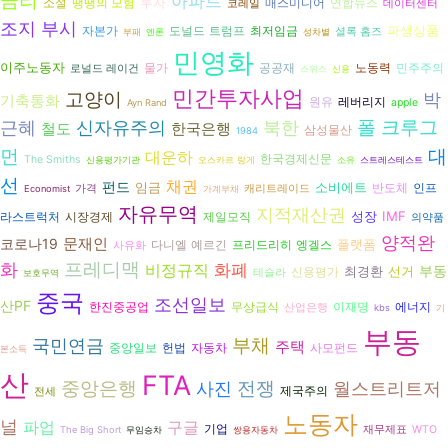
금리
아파트
투자
연합뉴스
소설
땡땡의 모험
매스미디어
코레일
데이터센터
조지 부시
파생상품
자본가
도널드 트럼프
최저임금
셜록 홈즈
부패
엔론
성차별
민영화
이주노동자
공공재
노동력
물가
민주주의
로널드 레이건
스위스
신용
민간투자사업
고양이
박
기축통화
원유
레버리지
apple
Ayn Rand
신자유주의
북한
폴 크루그
근혜
철도
한국은행
삼성물산
1984
대
먼
대운하
한국경제신문
The Smiths
신용평가기관
오스카르 랑게
소유
스트레스테스트
선
채권
펀드
임금
소비에트
반도체
인프
가격
캐리트레이드
Economist
가계부채
자유무역
지적재산권
성장
IMF
시장경제
라스트럭처
제일모직
의약품
양적완
코로나19
문재인
플랫폼
다니엘 예르긴
프리드리히 엥겔스
사유화
화
프레디맥
화폐
비정규직
부동
최경환
선거
신용평가
테슬라
보호무역
중국
조선일보
산PF
에너지
한진중공업
무상급식
이재명
산업은행
kbs
기
부동
국민연금
부채
주택
헌법
자동차
중앙일보
사모펀드
본소득
산
FTA
전쟁
중앙은행
월스트리트저
사진
제국주의
전세
노동자
널
파업
구글
기업
재무제표
WTO
The Big Short
무임승차
쌍용자동차