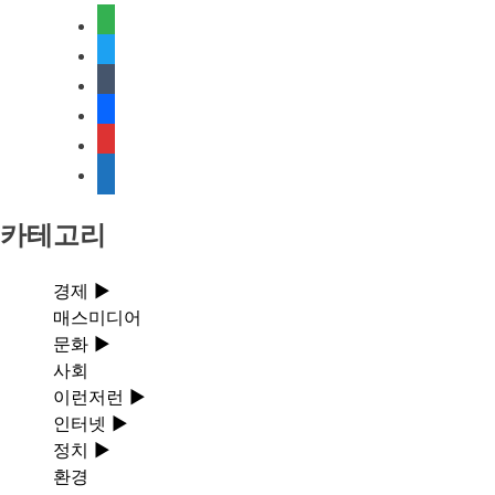
탐
feedly
색
twitter
tumblr
facebook
rss
media-
document
카테고리
경제
►
매스미디어
문화
►
사회
이런저런
►
인터넷
►
정치
►
환경