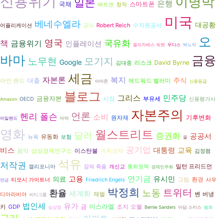
신용위기
이명박
일본
은행
국채
스마트폰
배트맨
창작
미국
베네수엘라
대공황
수자원공사
Robert Reich
어플리케이션
공익
오
영국
국유화
책
금융위기
인플레이션
엘리자베스 워렌
무디스
박노자
바마
금융
노무현
모기지
Google
리스크
David Byrne
김대중
세금
자본론
복지
주식
대출
아인 랜드
에드워드 벨러미
아마존
신용등급
블로그
그리스
민주당
금융자본
시장
부유세
OECD
신용평가사
Amazon
자본주의
언론
헨리 폴슨
소비
기후변화
원자재
아일랜드
마약
영화
월스트리트
달러
증권화
공공서
유동화
뉴욕
보험
물
공기업
비스
교육
대통령
음악
삼성경제연구소
이스탄불
계획경제
김정렴
석유
저작권
밀턴 프리드먼
캘리포니아
강의 죽음
개신교
통화정책
경제민주화
고용
연기금
유시민
의료
그림
환경
티모시 가이트너
Friedrich Engels
사우
연금
박정희
트위터
환율
노동
세계화
재벌
벤 버냉
디아라비아
씨티그룹
법인세
유가
이스라엘
키
조지 오웰
GDP
금
심상정
Bernie Sanders
아담 스미스
범죄