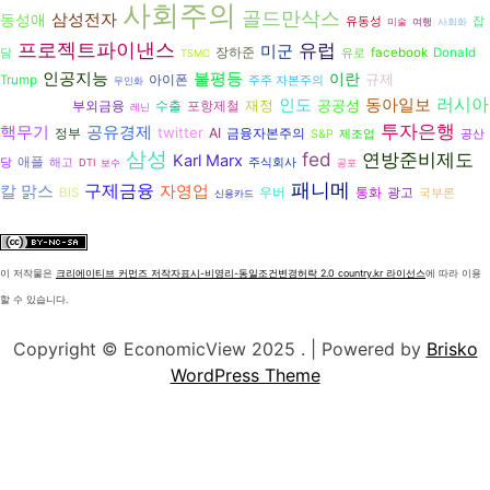
사회주의
골드만삭스
삼성전자
동성애
유동성
잡
미술
여행
사회화
프로젝트파이낸스
유럽
미군
장하준
facebook
Donald
담
유로
TSMC
인공지능
불평등
이란
규제
아이폰
Trump
주주 자본주의
무인화
뒤를 돌아보면
러시아
인도
동아일보
재정
공공성
수출
부외금융
포항제철
서:2000-1887
레닌
투자은행
핵무기
공유경제
twitter
AI
금융자본주의
정부
S&P
제조업
공산
삼성
fed
연방준비제도
Karl Marx
애플
당
해고
주식회사
DTI
보수
공포
패니메
구제금융
칼 맑스
자영업
광고
BIS
우버
통화
국부론
신용카드
이 저작물은
크리에이티브 커먼즈 저작자표시-비영리-동일조건변경허락 2.0 country.kr 라이선스
에 따라 이용
할 수 있습니다.
Copyright © EconomicView 2025 .
| Powered by
Brisko
WordPress Theme