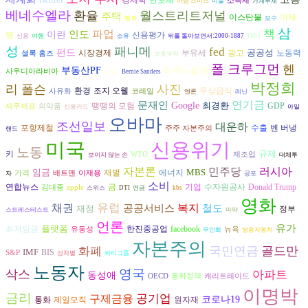
경제학
반도체
소득세
아담 스미스
미술
가계부채
베네수엘라
환율
월스트리트저널
주택
이스탄불
이재
범죄
보수
삼
파업
책
인도
이란
명
신용평가
신용
여행
소유
뒤를 돌아보면서:2000-1887
1984
성
패니메
fed
펀드
공공성
시장경제
광고
노동력
부유세
셜록 홈즈
보호무역
폴 크루그먼
헨
부동산PF
이주노동자
사우디아라비아
공익
Bernie Sanders
박정희
리 폴슨
사진
환경
조지 오웰
무상급식
사유화
코레일
엔론
레닌
연기금
문재인
Google
최경환
땡땡의 모험
GDP
재무제표
의약품
신용카드
아일
오바마
조선일보
대운하
수출
벤 버냉
포항제철
주주 자본주의
랜드
미국
신용위기
노동
규제
키
WTO
제조업
보이지 않는 손
대체투
자본론
러시아
민주당
임금
MBS
재벌
에너지
가격
배트맨
이재용
자
공포
소비
연합뉴스
수자원공사
금
기업
Donald Trump
김대중
apple
스위스
DTI
연금
kbs
영화
유럽
복지
채권
공공서비스
철도
재정
정부
스트레스테스트
마약
언론
유가
플랫폼
최저임금
한진중공업
facebook
유동성
뉴욕
무인화
쌍용자동차
자본주의
국민연금
골드만
화폐
IMF
BIS
S&P
성차별
씨티그룹
노동자
영국
삭스
아파트
동성애
OECD
통화정책
캐리트레이드
이명박
금리
구제금융
공기업
코로나19
통화
제일모직
원자재