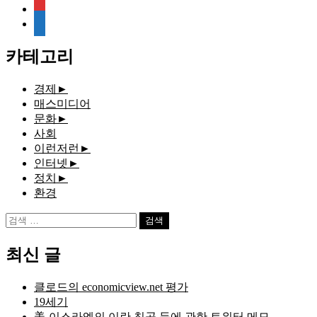
rss
media-
document
카테고리
경제
►
매스미디어
문화
►
사회
이런저런
►
인터넷
►
정치
►
환경
검
색:
최신 글
클로드의 economicview.net 평가
19세기
美-이스라엘의 이란 침공 등에 관한 트위터 메모