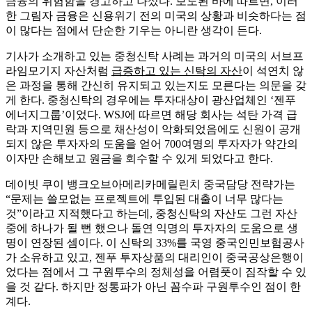
금융의 위험함을 경고하고 나섰다. 보도된 바에 따르면, 이러
한 그림자 금융은 신용위기 전의 미국의 상황과 비슷하다는 점
이 많다는 점에서 단순한 기우는 아니란 생각이 든다.
기사가 소개하고 있는 중청신탁 사례는 과거의 미국의 서브프
라임모기지 자산처럼
급증하고 있는 신탁의 자산
이 석연치 않
은 과정을 통해 간신히 유지되고 있는지도 모른다는 의문을 갖
게 한다. 중청신탁의 경우에는 투자대상이 광산업체인 ‘젠푸
에너지그룹’이었다. WSJ에 따르면 해당 회사는 석탄 가격 급
락과 지역민원 등으로 채산성이 악화되었음에도 신원이 공개
되지 않은 투자자의 도움을 얻어 700여명의 투자자가 약간의
이자만 손해보고 원금을 회수할 수 있게 되었다고 한다.
데이빗 쿠이 뱅크오브아메리카메릴린치 중국담당 전략가는
“문제는 쓸모없는 프로젝트에 투입된 대출이 너무 많다는
것”이라고 지적했다고 하는데, 중청신탁의 자산도 그런 자산
중에 하나가 될 뻔 했으나 돌연 익명의 투자자의 도움으로 생
명이 연장된 셈이다. 이 신탁의 33%를 국영 중국인민보험공사
가 소유하고 있고, 젠푸 투자상품의 대리인이 중국공상은행이
었다는 점에서 그 구원투수의 정체성을 어렴풋이 짐작할 수 있
을 것 같다. 하지만 정통파가 아닌 꼼수파 구원투수인 점이 한
계다.