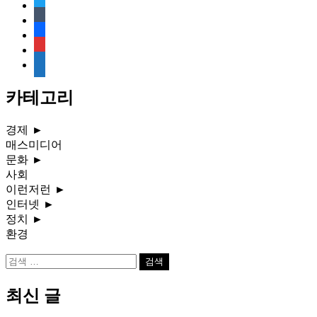
twitter
tumblr
facebook
rss
media-
document
카테고리
경제
►
매스미디어
문화
►
사회
이런저런
►
인터넷
►
정치
►
환경
검
색:
최신 글