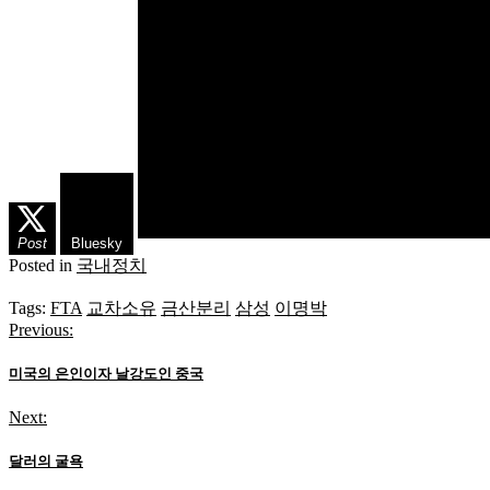
Post
Bluesky
Posted in
국내정치
Tags:
FTA
교차소유
금산분리
삼성
이명박
Previous:
글
탐
미국의 은인이자 날강도인 중국
색
Next:
달러의 굴욕