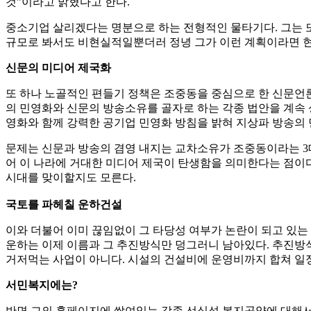
것”이라고 밝혔다고 한다.
중소기업 살리겠다는 명분으로 하는 전형적인 물타기다. 그는
규모로 봐서도 비현실적일뿐더러 정녕 그가 이런 계획이라면 현
신문의 미디어 제국화
또 하나 노골적인 편들기 정책은 조중동을 중심으로 한 신문언
의 민영화와 신문의 방송소유를 골자로 하는 각종 법안을 계속 
영화와 함께 강력한 공기업 민영화 방침을 밝혀 지상파 방송의 
문제는 신문과 방송의 겸영 내지는 교차소유가 조중동이라는 3대
어 이 나라에 거대한 미디어 제국이 탄생함을 의미한다는 점이다.
시대를 맞이할지도 모른다.
국토를 파헤칠 운하건설
이와 더불어 이미 끊임없이 그 타당성 여부가 논란이 되고 있는 
운하는 이제 이름과 그 추진방식만 덩그러니 남아있다. 추진방
거저먹는 사업이 아니다. 시설의 건설비에 운영비까지 합쳐 일정
서민복지에는?
반면 그의 홈페이지에 쌓여있는 각종 선심성 복지공약에 대해서는