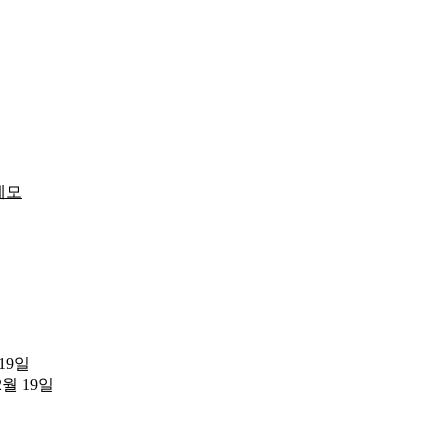
메모
 19일
2월 19일