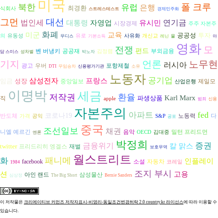
미국
폴 크루
북한
유럽
은행
최경환
식회사
스트레스테스트
경제민주화
그먼
대선
법인세
유시민
연기금
대통령
자영업
시장경제
주주 자본주
화폐
교육
미군
공공성
투자
의
유동성
유로
사유화
개신교
무디스
기본소득
레닌
물
아
영화
모
전쟁
펀드
벤 버냉키
공공재
부외금융
김정렴
담 스미스
성차별
박노자
기지
언론
노무현
러시아
광고
우버
포항제철
DTI
무임승차
신용평가기관
소유
노동자
공기업
삼성전자
프랑스
임금
성장
중앙일보
제일모
산업은행
이명박
세금
저작권
환율
Karl Marx
파생상품
직
apple
범죄
신용
자본주의
아파트
fed
코로나19
반도체
노동력
다
가격
공익
S&P
공포
중국
조선일보
채권
니엘 예르긴
음악
밀턴 프리드먼
OECD
김대중
엔론
박정희
금융위기
증권
칼 맑스
twitter
프리드리히 엥겔스
재벌
보호무역
월스트리트
패니메
화
인플레이
자동차
facebook
소설
코레일
1984
조지 부시
션
고용
삼성물산
아인 랜드
심상정
The Big Short
Bernie Sanders
이 저작물은
크리에이티브 커먼즈 저작자표시-비영리-동일조건변경허락 2.0 country.kr 라이선스
에 따라 이용할 수
있습니다.