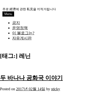
Skip
to
주로 經濟에 관한 私見을 끼적거립니다
content
Menu
공지
운영정책
이 블로그는?
자유게시판
[태그:]
레닌
두 바나나 공화국 이야기
Posted on
2017년 02월 14일
by
sticky