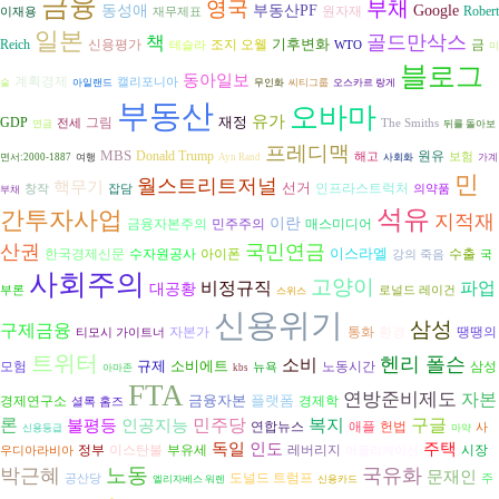
금융
영국
부채
동성애
부동산PF
Google
원자재
Robert
이재용
재무제표
일본
골드만삭스
책
기후변화
조지 오웰
Reich
신용평가
금
테슬라
WTO
미
블로그
동아일보
계획경제
캘리포니아
술
아일랜드
무인화
씨티그룹
오스카르 랑게
부동산
오바마
유가
재정
그림
GDP
전세
The Smiths
연금
뒤를 돌아보
프레디맥
MBS
원유
Donald Trump
해고
보험
면서:2000-1887
여행
Ayn Rand
사회화
가계
민
월스트리트저널
핵무기
선거
인프라스트럭처
창작
잡담
의약품
부채
석유
간투자사업
지적재
이란
금융자본주의
민주주의
매스미디어
산권
국민연금
이스라엘
수자원공사
아이폰
수출
한국경제신문
강의 죽음
국
사회주의
고양이
비정규직
파업
대공황
부론
로널드 레이건
스위스
신용위기
삼성
구제금융
자본가
환경
통화
땡땡의
티모시 가이트너
트위터
헨리 폴슨
소비
규제
소비에트
모험
노동시간
삼성
뉴욕
아마존
kbs
FTA
연방준비제도
자본
금융자본
플랫폼
경제학
경제연구소
셜록 홈즈
론
복지
구글
불평등
인공지능
민주당
연합뉴스
헌법
애플
사
신용등급
마약
독일
인도
주택
시장
정부
이스탄불
부유세
레버리지
우디아라비아
어플리케이션
노동
박근혜
국유화
문재인
도널드 트럼프
공산당
주
엘리자베스 워렌
신용카드