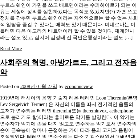
부르스 웨인이 가면을 쓰고 배트맨이라는 수퍼히어로가 되는 이
유는 세상에 정의를 실현하겠다는 목적도 있겠지만(?) 가면 쓰고
정체를 감추면 부르스 웨인이라는 자연인으로는 할 수 없는 사회
적 일탈을 즐길 수 있다는 매력도 있기 때문이다. 미네르바는 이
를테면 다음 아고라의 배트맨이라 할 수 있을 것이다. 재계인사
라는 설도 있고, 심지어 김정태 전 국민은행장이라는 설도 […]
Read More
사회주의 혁명, 아방가르드, 그리고 전자음
악
Posted on
2008년 01월 27일
by
economicview
1919년에 러시아의 음향 기술자 레온 테레민 Leon Theremin(본명
Lev Sergeivich Termen) 은 자신의 이름을 따서 전기적인 음률의
고저가 연주되는 테레민 theremin(또는 thereminvox, aetherphone
으로 불리기도 함)이라는 흥미로운 악기를 발명한다. 이 악기는
연주자가 악기에 손을 대지 않고도 연주하는 악기로서 연주자의
손이 금속봉에 얼마나 근접하는 가에 따라 음의 고저와 음량이
조절되었다. 테레민의 연주소리는 다소 기괴스러워서 1040년대