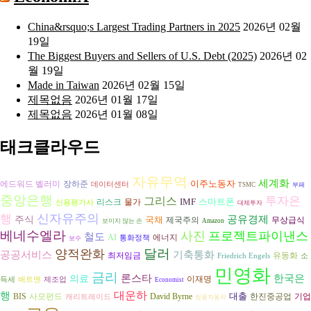
China&rsquo;s Largest Trading Partners in 2025
2026년 02월
19일
The Biggest Buyers and Sellers of U.S. Debt (2025)
2026년 02
월 19일
Made in Taiwan
2026년 02월 15일
제목없음
2026년 01월 17일
제목없음
2026년 01월 08일
태크클라우드
자유무역
세계화
이주노동자
장하준
에드워드 벨러미
데이터센터
TSMC
부패
중앙은행
그리스
투자은
IMF
스마트폰
리스크
물가
신용평가사
대체투자
신자유주의
행
공유경제
주식
국채
제국주의
무상급식
보이지 않는 손
Amazon
베네수엘라
사진
프로젝트파이낸스
철도
AI
에너지
통화정책
보수
달러
양적완화
공공서비스
기축통화
최저임금
유동화
Friedrich Engels
소
민영화
금리
론스타
한국은
의료
이재명
득세
배트맨
제조업
Economist
대운하
행
대출
David Byrne
BIS
사모펀드
한진중공업
기업
캐리트레이드
쌍용자동차