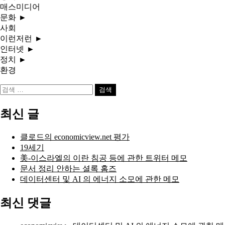
매스미디어
문화
►
사회
이런저런
►
인터넷
►
정치
►
환경
검
색:
최신 글
클로드의 economicview.net 평가
19세기
美-이스라엘의 이란 침공 등에 관한 트위터 메모
문서 정리 안하는 셜록 홈즈
데이터센터 및 AI 의 에너지 소모에 관한 메모
최신 댓글