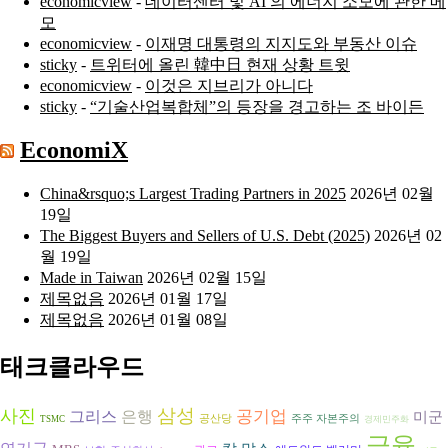
economicview
-
데이터센터 및 AI 의 에너지 소모에 관한 메
모
economicview
-
이재명 대통령의 지지도와 부동산 이슈
sticky
-
트위터에 올린 韓中日 현재 상황 트윗
economicview
-
이것은 지브리가 아니다
sticky
-
“기술산업복합체”의 등장을 경고하는 조 바이든
EconomiX
China&rsquo;s Largest Trading Partners in 2025
2026년 02월
19일
The Biggest Buyers and Sellers of U.S. Debt (2025)
2026년 02
월 19일
Made in Taiwan
2026년 02월 15일
제목없음
2026년 01월 17일
제목없음
2026년 01월 08일
태크클라우드
삼성
사진
그리스
은행
공기업
미군
공산당
주주 자본주의
TSMC
경제민주화
금융