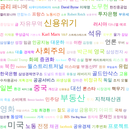
노무현
금리
패니메
David Byrne
이재명
한진중공업
사우디아라비아
아마존
투자은행
프랑스
연합뉴스
노동시간
Robert Reich
부유세
캘리포니아
소유
보호무역
신용위기
자유무역
자본론
러시아
다니엘 예르
중앙일보
금
석유
Karl Marx
긴
무상급식
물가
이재용
S&P
국부론
잡담
기본소득
스트레스테스트
언론
대운하
인공지능
성장
임금
이란
삼성물산
애플
우버
김정렴
신용
kbs
심
사회주의
영국
박근혜
삼성전자
대출
경제학
김대중
사
상정
스위스
화폐
증권화
주식
리스크
Donald Trump
소설
정부
통
유화
캐리트레이드
Ayn Rand
북한
월스트리트저널
유럽
twitter
이스라엘
부동산PF
원유
화
무임승차
골드만삭스
고용
한국은행
도널드 트럼프
삼성경제연구소
레버리지
유동성
비정규직
공공서비스
독일
파생상품
수자원공사
장하준
조지 오웰
계획경제
중국
일본
대선
론스타
핵무기
환경
시장경제
개신교
강
씨티그룹
신용등급
부동산
지적재산권
민주당
소비에트
투자
의 죽음
Bernie Sanders
영화
금융위기
아파트
철도
최경환
공공성
국채
그림
산
아담 스미스
DTI
문재인
동성애
수출
BIS
원자재
포항제철
업은행
가격
Economist
대체투자
The Big Short
미국
노동
전쟁
프로젝트
채권
공유경제
기후변화
facebook
전세