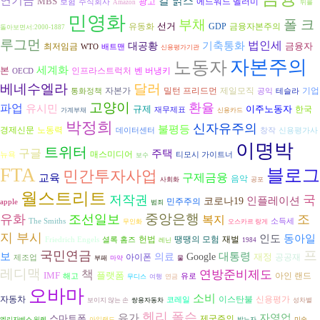
연기금
칼 맑스
MBS
광고
에드워드 벨러미
보험
주식회사
Amazon
뒤를
민영화
부채
폴 크
선거
금융자본주의
유동화
GDP
돌아보면서:2000-1887
루그먼
기축통화
법인세
대공황
금융자
최저임금
WTO
배트맨
신용평가기관
자본주의
노동자
세계화
본
벤 버냉키
인프라스트럭처
OECD
베네수엘라
달러
자본가
밀턴 프리드먼
제일모직
기업
통화정책
공익
테슬라
고양이
환율
파업
유시민
규제
이주노동자
한국
재무제표
가계부채
신용카드
박정희
신자유주의
불평등
노동력
경제신문
데이터센터
창작
신용평가사
이명박
트위터
구글
주택
매스미디어
뉴욕
티모시 가이트너
보수
FTA
블로그
민간투자사업
구제금융
교육
음악
사회화
공포
월스트리트
저작권
국
인플레이션
코로나19
민주주의
apple
범죄
중앙은행
유화
조선일보
조
복지
The Smiths
소득세
무인화
오스카르 랑게
지 부시
인도
동아일
헌법
재벌
땡땡의 모험
Friedrich Engels
셜록 홈즈
레닌
1984
프
국민연금
보
대통령
의료
Google
재정
아이폰
공공재
제조업
부패
마약
물
레디맥
책
연방준비제도
IMF
플랫폼
아인 랜드
해고
유로
무디스
여행
연금
오바마
소비
자동차
이스탄불
신용평가
코레일
보이지 않는 손
쌍용자동차
성차별
헨리 폴슨
유가
자영업
스마트폰
제국주의
엘리자베스 워렌
아일랜드
박노자
미술