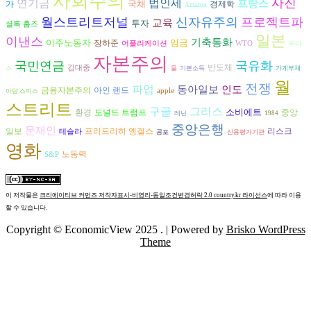
사회주의
사진
연기금
법인세
프랑스
국채
경제학
가
Amazon
월스트리트저널
신자유주의
프로젝트파
교육
투자
셜록 홈즈
일본
이낸스
기축통화
이주노동자
임금
장하준
어플리케이션
WTO
무디
자본주의
국민연금
국유화
반도체
김대중
스
물
기본소득
가계부채
월
전쟁
파업
동아일보
인도
금융자본주의
아인 랜드
apple
아담 스미스
스트리트
구글
그리스
소비에트
환경
도널드 트럼프
중앙
레닌
1984
중앙은행
문재인
프리드리히 엥겔스
리스크
일보
테슬라
공포
신용평가기관
영화
노동력
S&P
이 저작물은
크리에이티브 커먼즈 저작자표시-비영리-동일조건변경허락 2.0 country.kr 라이선스
에 따라 이용
할 수 있습니다.
Copyright © EconomicView 2025 .
| Powered by
Brisko WordPress
Theme