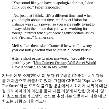
“You sound like you have to apologize for that, I don’t
think you do,” Faber responded.
“No, just that I think…it’s a different time, and when
you thought about that time, the Soviet Union for
instance was still a power, so you were really trying to
always skirt the notion that you were working for
foreign interests when you were against certain issues
and Vietnam,” Cramer said.
Melissa Lee then asked Cramer if he were “a twenty
year old today, would you be out in Zuccotti Park?”
After a short pause Cramer answered, “probably yes,
probably yes.”[
Jim Cramer: Occupy Wall Street Would
Have Appealed To Me In My Youth
]
지난번에도 소개했다시피
투자 전문방송 CNBC는 시위자들
을 개차반으로 취급하고 있다. 그런데 CNBC의 “Squawk On
The Street”라는 프로의 금요일 방송에서 사회자가 시위에 대한
짐 크레이머에의 의견을 묻자 대뜸 이렇게 대답한 것이다. 영
화
월스트리트
의 모델인 것으로 추정되는 인물에서 나온 대답
치고는 당황스러울 정도다.