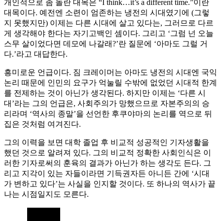
개인적으로 좀 놀란 대목은 “I think…it’s a different time.”이란
대목이다. 예전엔 소련이 엄존하는 냉전의 시대였기에 (그렇
지 못했지만) 이제는 다른 시대에 살고 있다는, 그러므로 다르
게 생각해야 한다는 자기고백인 셈이다. 그리고 ‘그럼 넌 오늘
스무 살이었다면 데모에 나갈래?’란 질문에 ‘아마도 그럴 거
다.’라고 대답한다.
흥미로운 언급이다. 짐 크레이머는 아마도 냉전의 시대엔 국익
논리 때문에 인민의 요구가 억눌릴 수밖에 없었던 시대적 한계
를 전제하는 것이 아닌가 생각된다. 하지만 이제는 ‘다른 시
대’라는 그의 언급은, 사회주의가 망했으므로 자본주의의 승
리라며 ‘역사의 종말’을 선언한 후쿠야마의 논리를 역으로 뒤
집은 것처럼 여겨진다.
그의 이력을 보면 대학 졸업 후 비교적 성공적인 기자생활을
했던 것으로 알려져 있다. 그의 비교적 정확한 사회인식은 이
러한 기자로써의 훈육의 결과가 아닌가 하는 생각도 든다. 그
리고 지각이 있는 자들이라면 기득권자든 아니든 간에 ‘시대
가 변하고 있다’는 사실을 인지할 것이다. 또 하나의 역사가 끝
나는 시점일지도 모른다.