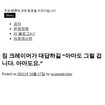
Skip
to
주로 經濟에 관한 私見을 끼적거립니다
content
Menu
공지
운영정책
이 블로그는?
자유게시판
짐 크레이머가 대답하길 “아마도 그럴 겁
니다. 아마도요.”
Posted on
2011년 10월 17일
by
economicview