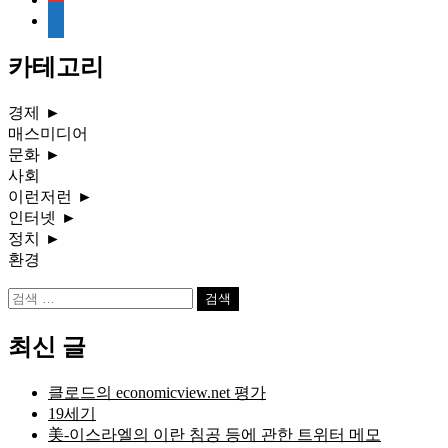
media-
document
카테고리
경제
►
매스미디어
문화
►
사회
이런저런
►
인터넷
►
정치
►
환경
검
색:
최신 글
클로드의 economicview.net 평가
19세기
美-이스라엘의 이란 침공 등에 관한 트위터 메모