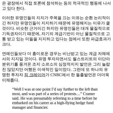
은 광장에서 직접 토론에 참석하는 등의 적극적인 행동에 나서
고 있다 한다.
이러한 유명인들의 지지가 주목을 끄는 이유는 순환 논리적이
긴 하지만 유명인들이 지지하기 때문에 유명해지는 이유가 클
것이다. 비슷한 근거이긴 하지만 유명인들은 대개 물질적으로
기득권자이기 때문에, 자기의 계급기반이 아닌 물질적으로 고
통 받고 있는 이들을 지지하고 있다는 점에서 또한 파급효과가
크다.
연예인들보다 더 흥미로운 경우는 비난받고 있는 계급 자체에
서의 지지일 것이다. 유명 투자자면서도 월스트리트의 이단아
분위기를 풍겨온 조지 소르소의 심정적지지 발언은 그리 놀랍
진 않았지만 어쨌든 이색적인 일이었다. 그런데 또 하나의 유
명한 투자자
짐 크레이머
가 CNBC에서 한 돌출발언은 더더욱
이채롭다.
“Well I was at one point I’d say further to the left than
most, and was part of a series of protests…” Cramer
said. He was presumably referring to a time before he
embarked on his career as a high-flying hedge fund
manager and financier.