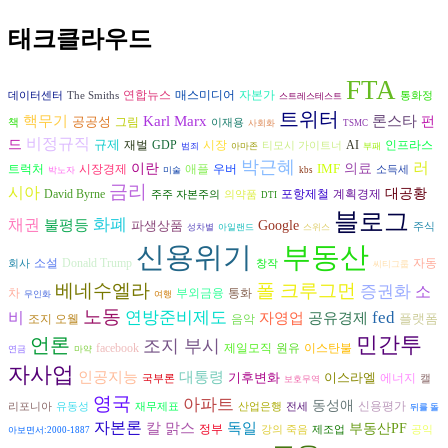
태크클라우드
FTA
연합뉴스
자본가
매스미디어
데이터센터
The Smiths
통화정
스트레스테스트
트위터
론스타
핵무기
Karl Marx
공공성
펀
그림
책
이재용
사회화
TSMC
비정규직
드
규제
재벌
시장
AI
GDP
인프라스
티모시 가이트너
범죄
아마존
부패
박근혜
러
이란
IMF
의료
시장경제
트럭처
애플
우버
소득세
박노자
미술
kbs
금리
시아
대공황
David Byrne
포항제철
계획경제
주주 자본주의
의약품
DTI
블로그
화폐
채권
불평등
파생상품
Google
주식
성차별
아일랜드
스위스
신용위기
부동산
자동
소설
Donald Trump
회사
창작
씨티그룹
베네수엘라
폴 크루그먼
증권화
소
차
부외금융
통화
무인화
여행
노동
연방준비제도
fed
비
자영업
공유경제
플랫폼
조지 오웰
음악
민간투
언론
조지 부시
원유
facebook
제일모직
이스탄불
연금
마약
자사업
인공지능
대통령
기후변화
이스라엘
에너지
국부론
캘
보호무역
영국
아파트
동성애
신용평가
리포니아
유동성
재무제표
산업은행
전세
뒤를 돌
자본론
독일
칼 맑스
부동산PF
정부
강의 죽음
제조업
공익
아보면서:2000-1887