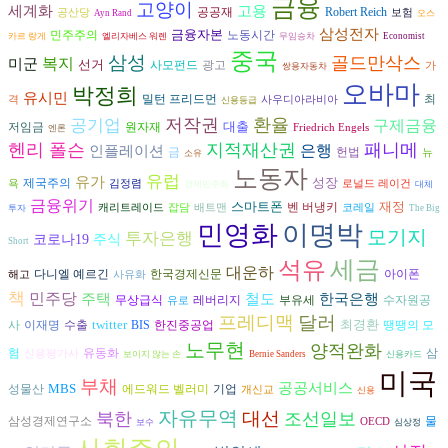
금융
고양이
고용
세계화
공공재
Robert Reich
공산당
보험
Ayn Rand
오스
삼성전자
금융자본
민주주의
노동시간
카르 랑게
엘리자베스 워렌
무임승차
Economist
중국
삼성
골드만삭스
복지
미군
선거
광고
사모펀드
가
쌍용자동차
오바마
박정희
유시민
밀턴 프리드먼
최
격
사우디아라비아
신용등급
저작권
환율
공기업
구제금융
대출
저임금
원자재
Friedrich Engels
엔론
헨리 폴슨
지적재산권
패니메
은행
인플레이션
헌법
금
뉴
소유
노동자
유럽
유가
성장
제국주의
욕
김정렴
로널드 레이건
경제민주화
대체
금융위기
스마트폰
재정
벤 버냉키
캐리트레이드
잡담
배트맨
코레일
투자
The Big
민영화
이명박
모기지
투자은행
코로나19
주식
Short
세금
석유
대운하
다니엘 예르긴
아이폰
한국경제신문
해고
사유화
책
민주당
주택
철도
한국은행
수자원공
무상급식
레버리지
부유세
유로
프레디맥
달러
twitter
최경환
사
수출
이재명
BIS
한진중공업
땡땡의 모
노무현
양적완화
삼
험
유동화
신용평가사
보이지 않는 손
Bernie Sanders
신용카드
미국
부채
공공서비스
MBS
성물산
에드워드 벨러미
기업
개신교
신용
자유무역
대선
북한
조선일보
삼성경제연구소
물
OECD
보수
심상정