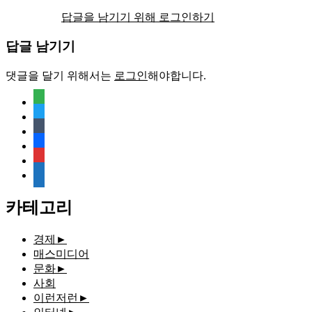
답글을 남기기 위해 로그인하기
답글 남기기
댓글을 달기 위해서는
로그인
해야합니다.
feedly
twitter
tumblr
facebook
rss
media-
document
카테고리
경제
►
매스미디어
문화
►
사회
이런저런
►