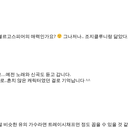
 블르고스피어의 매력인가요?
그나저나.. 조지클루니랑 닮았다고요
고…예전 노래와 신곡도 듣고 갑니다.
로..흔치 않은 캐릭터였던 걸로 기억납니다 ^^
절 비슷한 유의 가수라면 트레이시채프먼 정도 꼽을 수 있을 것 같