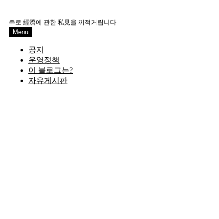
Skip
to
주로 經濟에 관한 私見을 끼적거립니다
content
Menu
공지
운영정책
이 블로그는?
자유게시판