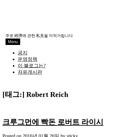
주로 經濟에 관한 私見을 끼적거립니다
Menu
공지
운영정책
이 블로그는?
자유게시판
[태그:]
Robert Reich
크루그먼에 빡돈 로버트 라이시
Posted on
2016년 01월 26일
by
sticky