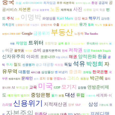
중국
공
환경
공공재
소설
최저임금
사우디아라비아
주주 자본주의
보이지 않는 손
노동
사진
자본론
공서비스
펀
재무제표
사유화
강의 죽음
성차별
보호무역
이명박
Karl Marx
핵무기
드
주식
파생상품
성장
해고
김대중
소유
유가
수출
계획경제
통화
로널드 레이건
신용평가기관
아일랜드
경제민주화
박노자
뒤를 돌아
부동산
민영
금융위기
Google
노동력
The Smiths
보면서:2000-1887
화
트위터
자영업
포항제철
셜록 홈즈
주식회사
여행
오스카르 랑게
대체투자
레
저작권
소비
미군
플랫폼
임금
금융자본주의
전세
Friedrich Engels
닌
무인화
신자유주의
양적완화
환율
아파트
채권
코로나19
공
아담 스미스
석유
박정희
자
독일
철도
투자
대공황
광고
신용평가
익
제조업
유무역
증권화
대통령
한국은행
삼성물산
벤 버냉키
코레일
국
씨티그룹
박근혜
그리스
문재인
조지 오웰
연합뉴스
부론
유동성
캘리
쌍용자동차
범죄
미국
모기지
연방준비제
교육
AI
부외금융
GDP
포니아
김정렴
중앙은행
대선
도
유럽
세계화
이
에드워드 벨러미
물가
보험
가계부채
신용위기
삼성
지적재산권
스라엘
정부
S&P
잡담
유
기본소득
자본주의
프레디맥
민주당
대출
BIS
로
산업은행
WTO
OECD