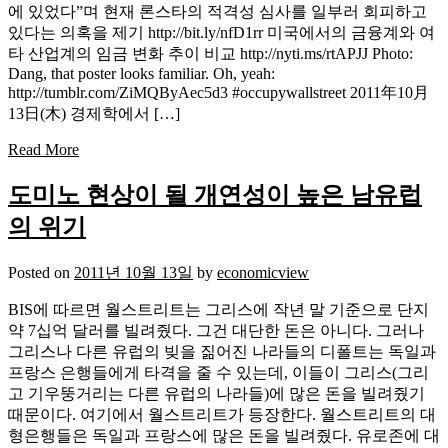
에 있었다”며 현재 론스타의 적격성 심사를 일부러 회피하고
있다는 의혹을 제기 http://bit.ly/nfD1rr 미국에서의 금융계와 여
타 산업계의 임금 변화 추이 비교 http://nyti.ms/rtAPJJ Photo:
Dang, that poster looks familiar. Oh, yeah:
http://tumblr.com/ZiMQByAec5d3 #occupywallstreet 2011年10月
13日(木) 경제학에서 […]
Read More
도미노 현상이 될 개연성이 높은 남유럽
의 위기
Posted on
2011년 10월 13일
by
economicview
BIS에 따르면 월스트리트는 그리스에 작년 말 기준으로 단지
약 7십억 달러를 빌려줬다. 그건 대단한 돈은 아니다. 그러나
그리스나 다른 유럽의 빚을 짊어진 나라들의 디폴트는 독일과
프랑스 은행들에게 타격을 줄 수 있는데, 이들이 그리스(그리
고 기우뚱거리는 다른 유럽의 나라들)에 많은 돈을 빌려줬기
때문이다. 여기에서 월스트리트가 등장한다. 월스트리트의 대
형은행들은 독일과 프랑스에 많은 돈을 빌려줬다. 유로존에 대