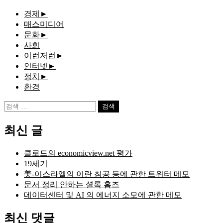
경제
►
매스미디어
문화
►
사회
이런저런
►
인터넷
►
정치
►
환경
검
색:
최신 글
클로드의 economicview.net 평가
19세기
美-이스라엘의 이란 침공 등에 관한 트위터 메모
문서 정리 안하는 셜록 홈즈
데이터센터 및 AI 의 에너지 소모에 관한 메모
최신 댓글