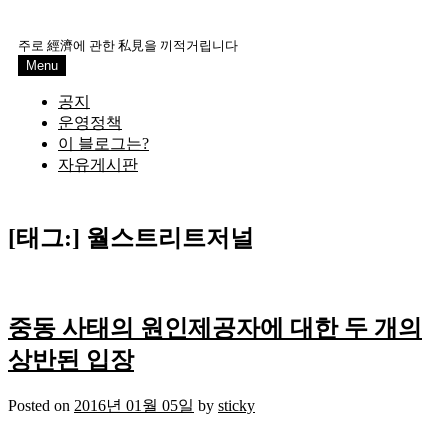
Skip
to
주로 經濟에 관한 私見을 끼적거립니다
content
Menu
공지
운영정책
이 블로그는?
자유게시판
[태그:]
월스트리트저널
중동 사태의 원인제공자에 대한 두 개의
상반된 입장
Posted on
2016년 01월 05일
by
sticky