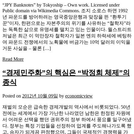
“JPY Banknotes” by Tokyoship – Own work. Licensed under
Public domain via Wikimedia Commons. 조지 소로스 하면 1992
년 파운드를 방어하려는 영국중앙은행과 맞장을 뜬 “환투기
꾼”이자, 한편으로는 자본주의의 위기를 사유하는 “철학자”라
는 독특한 삶으로 유명세를 떨치고 있는 인물이다. 월스트리트
저널은 최근 이 억만장자 철학자가 일본 엔의 하락세에 베팅하
여 파운드 전쟁에서의 노획물에 버금가는 10억 달러의 이익을
거둔 사실을 – 물론 […]
Read More
“경제민주화”의 핵심은 “박정희 체제”의
종식
Posted on
2012년 10월 09일
by
economicview
재벌의 모순은 급속한 경제개발의 역사에서 비롯되었다. 50년
전에는 세계에서 가장 가난한 나라였던 남한은 한정된 자원에
서 어려운 선택을 했던 권위주의 정부 하에서 풍요를 일구어냈
다. 정부는 특정 기업들을 선정하여 업계를 주도해나가도록 했
고, 승자가 되게끔 판정했으며, 그들이 국제적인 경쟁력을 가