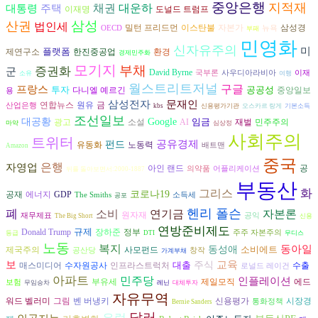
중앙은행
지적재
대운하
채권
대통령
주택
도널드 트럼프
이재명
삼성
산권
법인세
자본가
밀턴 프리드먼
이스탄불
삼성경
OECD
뉴욕
부패
민영화
신자유주의
미
플랫폼
환경
제연구소
한진중공업
경제민주화
모기지
부채
증권화
군
David Byrne
국부론
사우디아라비아
이재
소유
여행
월스트리트저널
구글
프랑스
투자
공공성
다니엘 예르긴
중앙일보
용
삼성전자
문재인
연합뉴스
원유
금
산업은행
kbs
신용평가기관
오스카르 랑게
기본소득
조선일보
대공황
Google
임금
광고
AI
재벌
소설
민주주의
마약
심상정
사회주의
트위터
공유경제
펀드
노동력
유동화
배트맨
Amazon
중국
은행
자영업
공
아인 랜드
의약품
어플리케이션
뒤를 돌아보면서:2000-1887
부동산
그리스
화
코로나19
공재
에너지
GDP
The Smiths
소득세
공포
헨리 폴슨
폐
자본론
소비
연기금
원자재
재무제표
공익
The Big Short
신용
연방준비제도
규제
장하준
Donald Trump
정부
주주 자본주의
등급
DTI
무디스
노동
복지
동아일
동성애
소비에트
제국주의
사모펀드
공산당
창작
가계부채
보
교육
대출
주식
수자원공사
수출
매스미디어
인프라스트럭처
로널드 레이건
아파트
민주당
인플레이션
부유세
제일모직
에드
보험
무임승차
레닌
대체투자
자유무역
그림
벤 버냉키
시장경
워드 벨러미
신용평가
통화정책
Bernie Sanders
달러