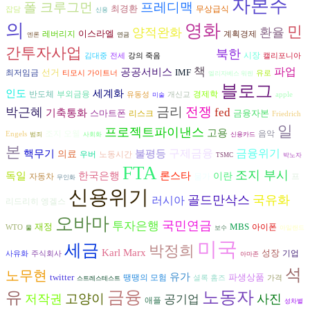
자본주
폴 크루그먼
프레디맥
최경환
무상급식
잡담
신용
의
영화
민
양적완화
환율
이스라엘
레버리지
계획경제
엔론
연금
간투자사업
북한
금융자본주의
시장
김대중
전세
강의 죽음
캘리포니아
책
파업
공공서비스
선거
IMF
최저임금
티모시 가이트너
유로
엘리자베스 워렌
블로그
인도
세계화
반도체
경제학
부외금융
유동성
개신교
apple
미술
금리
전쟁
박근혜
fed
기축통화
스마트폰
금융자본
리스크
Friedrich
일
프로젝트파이낸스
고용
조지 오웰
음악
Engels
범죄
사회화
신용카드
본
구제금융
금융위기
불평등
핵무기
의료
우버
노동시간
TSMC
박노자
FTA
조지 부시
독일
론스타
한국은행
이란
자동차
프
물가
무인화
신용위기
골드만삭스
국유화
러시아
리드리히 엥겔스
오바마
국민연금
투자은행
재정
MBS
아이폰
WTO
물
보수
아일랜드
미국
세금
박정희
Karl Marx
성장
기업
사유화
주식회사
아마존
석
노무현
유가
twitter
파생상품
땡땡의 모험
셜록 홈즈
가격
스트레스테스트
금융
노동자
유
고양이
저작권
사진
공기업
애플
성차별