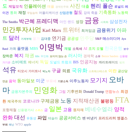
사진
헨리 폴슨
도
인플레이션
대출
제일모직
애플
로널드 레
경제민주화
기축통화
철도
재정
노동력
통화
이건
어플리케이션
산업은행
강의 죽음
무임승차
금융
프레디맥
박근혜
삼성전자
성장
아인 랜드
The Smiths
사회화
민간투자사업
트위터
금융위기
아파
Karl Marx
최저임금
달러
트
연기금
민주당
공공성
물가
매스미디어
김대중
S&P
가계부채
Ayn
이명박
한국은행
플랫폼
MBS
재벌
AI
조지 오웰
가격
소득세
Rand
보수
복지
러시아
채권
장하준
경제학
kbs
무인화
보이지 않는 손
소유
Bernie Sanders
신용평
독일
인공지능
소비에트
에너지
도널드 트럼프
BIS
캐리트레이드
가기관
범죄
석유
국유화
구글
의료
이란
티모시 가이트너
공산당
박노자
스트레스테스트
오바
모기지
동아일보
미군
이주노동자
음악
부유세
연금
기본소득
민영화
마
기후변화
최경
금융자본주의
그림
연합뉴스
Donald Trump
FTA
노동
지적재산권
구제금융
불평등
환
코로나19
제국주의
일본
베네수엘라
양적
고용
포항제철
금
원자재
신용평가사
스위스
대선
완화
파업
공공서비스
벤 버냉키
프리드리히 엥겔스
유동성
테슬라
WTO
apple
부패
레닌