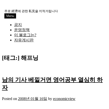
Skip
to
주로 經濟에 관한 私見을 끼적거립니다
content
Menu
공지
운영정책
이 블로그는?
자유게시판
[태그:]
해프닝
남의 기사 베낄거면 영어공부 열심히 하
자
Posted on
2008년 01월 16일
by
economicview