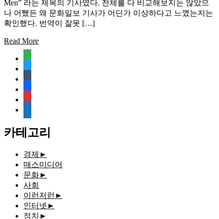
Men” 라는 제목의 기사였다. 전체를 다 비교해보지는 않았으
나 어쨌든 왜 문화일보 기사가 어딘가 이상하다고 느꼈는지는
확인했다. 번역이 잘못 […]
Read More
feedly
twitter
tumblr
facebook
rss
media-
document
카테고리
경제
►
매스미디어
문화
►
사회
이런저런
►
인터넷
►
정치
►