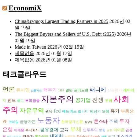
EconomiX
China&rsquo;s Largest Trading Partners in 2025
2026년 02
월 19일
The Biggest Buyers and Sellers of U.S. Debt (2025)
2026년
02월 19일
Made in Taiwan
2026년 02월 15일
제목없음
2026년 01월 17일
제목없음
2026년 01월 08일
태크클라우드
언론
패니메
유시민
핵무기
밀턴 프리드먼
신용평가
레버리
신용카드
1984
자본주의
사회
전쟁
공기업
펀드
지
부외금융
우버
해고
주의
자유무역
fed
유가
부동산
원유
에드워드 벨러미
땡땡의 모험
노동자
투자
론스타
주택
PF
금융자본
한국경제신문
코레일
심상정
부채
은행
교육
공유경제
아이폰
민주주의
이재용
주식회사
보험
김정
공포
세계화
이스라엘
자본가
광고
렴
통화정책
Friedrich Engels
아담 스미스
신용등급
엔론