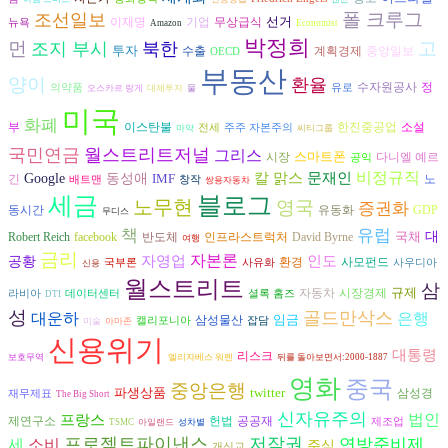
폴 크루그
조선일보
선거
이재명
기업
무상급식
뉴욕
Amazon
Economist
박정희
먼
고
조지 부시
북한
투자
수출
계획경제
중앙일보
OECD
부동산
양이
환율
수자원공사
정
의약품
유로
오스카르 랑게
대체투자
물
미국
화폐
부
이스탄불
한진중공업
소설
전세
주주 자본주의
마약
씨티그룹
국민연금
월스트리트저널
그리스
스마트폰
시장
다니엘 예르
공익
비정규직
칼 맑스
문재인
Google
동성애
IMF
긴
노
배트맨
창작
쌍용자동차
세금
블로그
노무현
영국
증권화
동시간
유동화
GDP
무디스
책
유럽
국채
대
반도체
David Byrne
Robert Reich
facebook
인프라스트럭처
여행
금리
자본론
인도
자영업
공황
환경
사모펀드
국부론
사유화
사우디아
신용
월스트리트
삼
규제
자동차
시장경제
라비아
데이터센터
셜록 홈즈
DTI
성
골드만삭스
대운하
은행
임금
삼성물산
캘리포니아
잡담
미술
아마존
신용위기
대통령
리스크
보호무역
엘리자베스 워렌
뒤를 돌아보면서:2000-1887
영화
중국
중앙은행
파생상품
twitter
삼성경
재무제표
The Big Short
신자유주의
법인
프랑스
헌법
공공재
제연구소
제조업
TSMC
아일랜드
성차별
프로젝트파이낸스
저작권
연방준비제
세
소비
주식
개신교