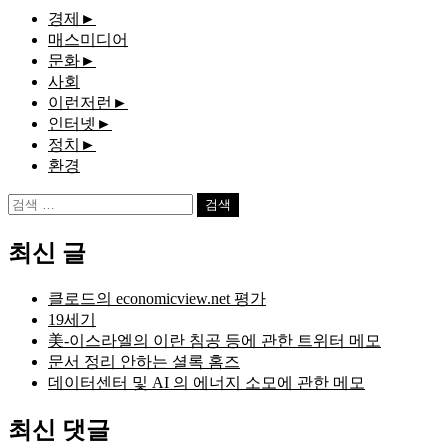
경제
►
매스미디어
문화
►
사회
이런저런
►
인터넷
►
정치
►
환경
검
색:
최신 글
클로드의 economicview.net 평가
19세기
美-이스라엘의 이란 침공 등에 관한 트위터 메모
문서 정리 안하는 셜록 홈즈
데이터센터 및 AI 의 에너지 소모에 관한 메모
최신 댓글