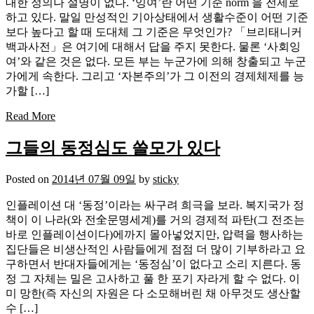
대한 정의나 설명이 없다. ‘잉여’란 어떤 기준 norm 을 전제로
하고 있다. 말일 만성적인 기아상태에서 생활수준이 어떤 기준
보다 높다고 할 때 도대체 그 기준은 무엇인가? 「브리태니커
백과사전」은 여기에 대해서 답을 주지 못한다. 물론 ‘사회잉
여’와 같은 것은 없다. 모든 부는 누군가에 의해 창출되고 누군
가에게 속한다. 그리고 ‘자본주의’가 그 이전의 경제체제를 능
가할 […]
Read More
그들의 동정심도 쓸모가 있다
Posted on
2014년 07월 09일
by
sticky
인플레이션 대 ‘동정’이라는 싸구려 희극을 보라. 복지국가 정
책이 이 나라(와 전全문명세계)를 거의 경제적 파탄(그 전조는
바로 인플레이션이다)에까지 몰아넣었지만, 압력을 행사하는
집단들은 비생산적인 사람들에게 점점 더 많이 기부하라고 요
구하면서 반대자들에게는 ‘동정심’이 없다고 소리 지른다. 동
정 그 자체는 밀은 고사하고 풀 한 포기 자라게 할 수 없다. 이
미 망한(즉 자신의 자원은 다 소모해버린 채 아무것도 생산할
수 […]