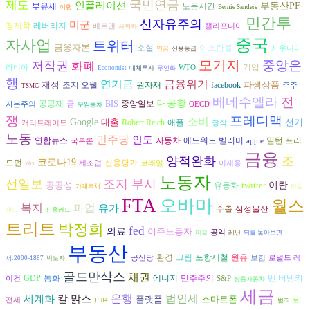
국민연금
제도
인플레이션
부동산PF
부유세
노동시간
여행
Bernie Sanders
민간투
신자유주의
미군
경제학
레버리지
배트맨
캘리포니아
사회화
중국
자사업
트위터
금융자본
소설
이스탄불
사우디아
연금
신용등급
모기지
중앙은
저작권
화폐
기업
라비아
WTO
Economist
대체투자
무인화
행
금융위기
연기금
재정
파생상품
조지 오웰
원자재
facebook
주주
TSMC
베네수엘라
전
대공황
공공재
금
BIS
중앙일보
자본주의
OECD
무임승차
쟁
프레디맥
소비
Google
대출
선거
Robert Reich
애플
캐리트레이드
창작
노동
민주당
인도
연합뉴스
자동차
에드워드 벨러미
밀턴 프리
국부론
apple
금융
양적완화
조
코로나19
드먼
신용평가
제조업
코레일
이재용
kbs
노동자
선일보
조지 부시
공공성
twitter
이란
유동화
가계부채
아일
FTA
오바마
월스
복지
파업
유가
수출
삼성물산
랜드
신용카드
트리트
박정희
fed
의료
이주노동자
공익
미술
레닌
뒤를 돌아보면
부동산
환경
그림
원유
포항제철
공산당
보험
로널드 레
서:2000-1887
박노자
골드만삭스
채권
에너지
벤 버냉키
GDP
통화
민주주의
이건
S&P
쌍용자동차
세금
은행
법인세
세계화
칼 맑스
플랫폼
스마트폰
전세
1984
범죄
보