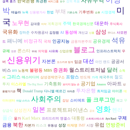
자유무역
한국은행
최경환
셜록 홈즈
강의 죽음
씨티그룹
보수
미
박
부채
기후변화
헌법
시장경제
테슬라
뉴욕
신용평가사
기본소득
소유
국
노무현
대운하
주택
계획경제
한국경제신문
김대중
주식회사
마약
삼성
국유화
동성애
장하준
수자원공사
AI
사모펀
김정렴
개신교
신용
무디스
석유
패니메
비정규직
인공지능
공유경제
국채
금융자본주의
드
블로그
론스타
규제
인프라스트럭처
우
의약품
사유화
산업은행
엔론
부패
신용위기
대선
자본론
공공서
임금
버
아인 랜드
오스카르 랑게
달러
월스트리트저널
증권화
비스
불평등
MBS
노동력
소득
DTI
그리스
프랑스
철도
반도체
매스미디어
삼성경제연구소
제국주의
세
가격
공기업
아파트
기축통화
투자
이스라엘
The Big Short
보이지 않는 손
Amazon
신
책
투자은행
다니엘 예르긴
아이폰
Donald Trump
최저임금
데
용평가기관
아마존
사회주의
폴 크루그먼
소비에트
무
이터센터
잡담
해고
아담 스미스
영화
일본
프로젝트파이낸스
헨리
삼성전자
상급식
공포
폴슨
구제
Karl Marx
대통령
프리드리히 엥겔스
물가
스트레스테스트
Ayn Rand
북한
금융
유럽
연방준비
성장
IMF
자본가
리스크
시장
이재명
유동성