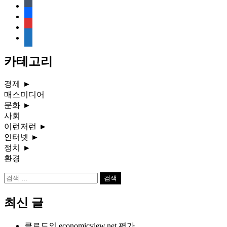
tumblr
facebook
rss
media-
document
카테고리
경제
►
매스미디어
문화
►
사회
이런저런
►
인터넷
►
정치
►
환경
검
색:
최신 글
클로드의 economicview.net 평가