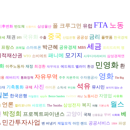
FTA
노동
폴 크루그먼
유럽
기후변화
반도체
삼성물산
신용카드
중국
금리
국유화
채권
공공성
플랫폼
수출
유세
한국경제
산업은행
DTI
세금
박근혜
프랑스
공유경제
스마트폰
MBS
프리드리히 엥
코레일
모기지
지적재산권
패니메
소비에트
삼성경제연
WTO
사우디아라비아
민영화
환
화
이주노동자
재정
최경환
환경
에드워드 벨러미
재무제표
영화
자유무역
수자원공사
금융
레버리지
통화정책
주주 자본주의
The Big
석유
사진
기축통화
유시민
규제
아이폰
자재
소득세
무인화
보이지 않는 손
일본
한국은행
자영업
twitter
노동시간
apple
사유화
아일랜드
Bernie Sanders
레닌
월스
언론
복지
삼성전자
웰
사모펀드
캘리포니아
The Smiths
여행
기본소득
박정희
현
고양이
베
프로젝트파이낸스
국채
우버
신용등급
사회화
민간투자사업
공공서비스
파생
벤 버냉키
제일모직
아인 랜드
술
1984