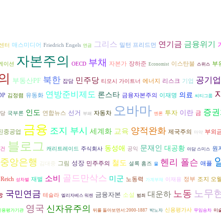
그리스
금융위기
연기금
매스미디어
밀턴 프리드먼
센터
Friedrich Engels
연금
자본주의
부채
자본가
장하준
이스탄불
부
케이션
OECD
Economist
스위스
의
북한
공기업
민주당
부동산PF
에너지
리스크
기업
잡담
티모시 가이트너
연방준비제도
론스타
의료
금융자본주의
DP
유동화
이재명
김정렴
씨티그룹
오바마
증권
인도
선거
투자
이란
연합뉴스
자동차
금
당
국부론
부패
엔론
금융
조지 부시
양적완화
교육
세계화
진중공업
제국주의
부외
마약
블로그
문재인
동성애
대공황
원
이건
캐리트레이드
주식회사
공익
아담 스미스
중앙은행
헨리 폴슨
철도
성장
그림
민주주의
애플
김대중
셜록 홈즈
물
골드만삭스
소비
미군
재벌
노동력
조지 오
 Reich
정부
이재용
성차별
가계부채
노무
노동
국민연금
대운하
능
금융자본
소설
테슬라
엘리자베스 워렌
범죄
영국
신자유주의
신용평가사
신용평가기관
뒤를 돌아보면서:2000-1887
박노자
무임승차
미