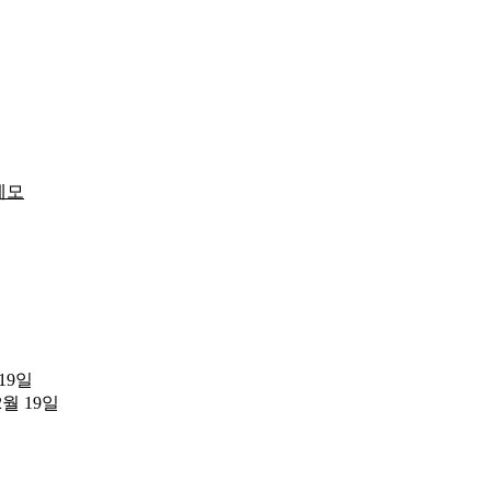
메모
 19일
2월 19일