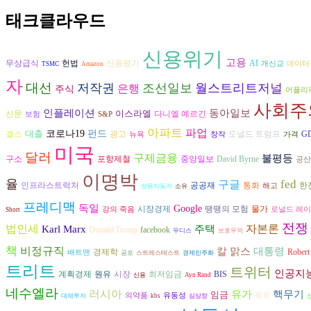
태크클라우드
신용위기
고용
헌법
AI
무상급식
신용평가
개신교
데이터
TSMC
Amazon
자
대선
저작권
조선일보
월스트리트저널
은행
주식
어플리
사회주
인플레이션
동아일보
이스라엘
다니엘 예르긴
신문
보험
S&P
아파트
파업
대출
코로나19
펀드
겔스
광고
도널드 트럼프
G
뉴욕
창작
가격
미국
달러
구제금융
불평등
David Byrne
구소
포항제철
중앙일보
공산
이명박
율
구글
fed
공공재
인프라스트럭처
통화
한
해고
쌍용자동차
소유
프레디맥
독일
Google
시장경제
땡땡의 모험
물가
강의 죽음
로널드 레
Short
전쟁
자본론
법인세
Karl Marx
주택
Donald Trump
facebook
무디스
보호무역
책
비정규직
칼 맑스
대통령
경제학
Robert
배트맨
공포
스트레스테스트
경제민주화
트리트
트위터
인공지
원유
시장
계획경제
최저임금
BIS
신용
Ayn Rand
네수엘라
러시아
유가
핵무기
임금
의약품
유동성
유로
대체투자
kbs
심상정