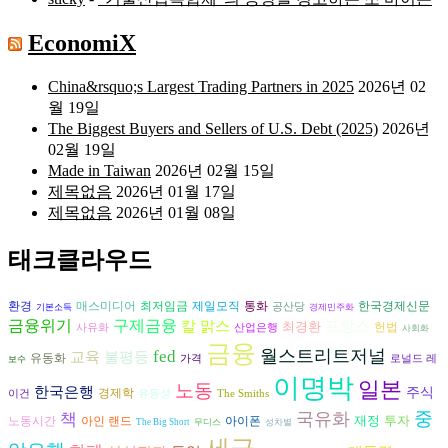
EconomiX
China&rsquo;s Largest Trading Partners in 2025
2026년 02
월 19일
The Biggest Buyers and Sellers of U.S. Debt (2025)
2026년
02월 19일
Made in Taiwan
2026년 02월 15일
제목없음
2026년 01월 17일
제목없음
2026년 01월 08일
태크클라우드
환경
매스미디어
최저임금
제일모직
통화
한국경제신문
공산당
기본소득
경제민주화
금융위기
구제금융
칼 맑스
프랑스
최경환
헌법
사유화
산업은행
사회화
금융
월스트리트저널
fed
교육
불평등
유동화
가격
로널드 레
보수
이명박
일본
노동
한국은행
주식
경제학
이건
유동성
The Smiths
중
국유화
책
재정
투자
아이폰
노동시간
아인 랜드
The Big Short
무디스
성차별
세금