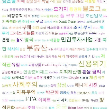
앙은행
화폐
삼성전자
독일
대통령
삼성물산
재벌
김대중
씨
블로그
모기지
증권화
Karl Marx
금융자본주의
테슬라
티그룹
신용
폴 크루그먼
조선일보
비정규직
의료
다니엘 예르긴
제조업
카드
kbs
구글
기축통화
민주당
프리드리히 엥
Donald Trump
소득세
엔론
여행
대체투자
부채
조지 부시
핵
이란
이스라엘
겔스
벤 버냉키
소설
신용평가
TSMC
그리스
자본론
무기
스마트폰
부동산PF
twitter
자본가
apple
보호무역
레닌
민간투자사업
영국
북
은행
고용
철도
대공황
공포
보이지 않는 손
부동산
한
러시아
수자원공사
민주주의
잡담
어플리케이션
배트맨
신용
저
유가
동성애
시장경제
반도체
제국주의
기업
데이터센터
강의 죽음
마약
부패
신용위기
작권
유럽
파생상품
그림
Friedrich Engels
박노자
가계부채
금리
지적재산권
환율
연방준비제도
삼성경제연구소
이
Ayn Rand
인공지능
채권
미군
소비에트
Google
이주
노동력
장하준
리스크
스탄불
사회주의
삼성
패니메
사진
노동자
창작
쌍용자동차
심상정
신용평
자유무역
박근혜
공공성
수출
원유
음악
조지
국부론
신용평가사
가기관
FTA
양
아파트
세계화
오웰
연합뉴스
코레일
개신교
스트레스테스트
미술
중국
적완화
주택
부외금융
정부
Robert Reich
재무제표
이재용
Bernie Sanders