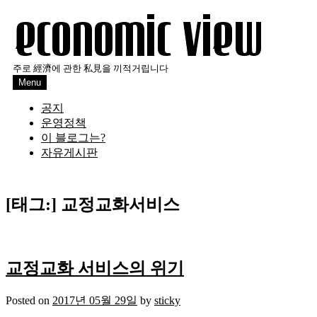
Skip
to
content
주로 經濟에 관한 私見을 끼적거립니다
Menu
공지
운영정책
이 블로그는?
자유게시판
[태그:]
교정교화서비스
교정교화 서비스의 위기
Posted on
2017년 05월 29일
by
sticky