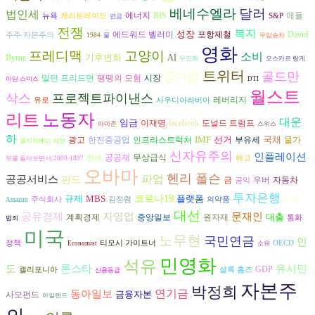
베네수엘라
달러
법인세
에너지
BIS
애플
뉴욕
캐리트레이드
S&P
연금
전쟁
복지
성장
David
에드워드 벨러미
포항제철
주주 자본주의
1984
물
무임승차
영화
프레디맥
고양이
소비
기후변화
Byrne
AI
무인화
오스카르 랑게
트위터
골드만
공기업
시장
밀턴 프리드먼
땡땡의 모험
아담 스미스
DTI
월스트
삭스
프로젝트파이낸스
레버리지
유로
사우디아라비아
노동자
리트
대운
임금
도널드 트럼프
이재명
facebook
아마존
스위스
하
IMF
선거
국채
광고
한진중공업
인프라스트럭처
부유세
물가
엘리자베스 워렌
신자유주의
인플레이션
공공재
무상급식
전세
해고
뒤를 돌아보면서:2000-1887
오바마
헨리 폴슨
파업
공공서비스
펀드
자동차
금
우버
공익
투자은행
규제
MBS
코로나19
플랫폼
주식회사
김정렴
의약품
WTO
Amazon
대선
공유경제
자영업
문재인
대출
계획경제
중앙일보
원자재
통화
범죄
미국
노무현
국민연금
인
정책
티모시 가이트너
OECD
Economist
소유
민영화
석유
도
론스타
유시민
GDP
캘리포니아
셜록 홈즈
신용등급
자본주
박정희
동아일보
연기금
금융자본
사모펀드
아일랜드