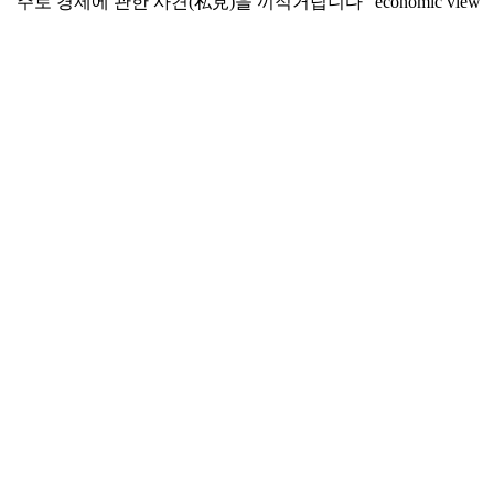
“주로 경제에 관한 사견(私見)을 끼적거립니다” economic view
라는 부제를 단 개인 블로그입니다. 운영자 닉네임은
economicview이며, WordPress 기반으로 운영되고 있습니다.
콘텐츠 성격
순수 경제 분석 블로그라기보다는 경제·사회·역사·문화를 넘
나드는 교양 에세이 블로그에 가깝습니다. 최근 포스팅 주제를
보면:
19세기 사상과 문학, 과학 문명 탐구
미-이스라엘의 이란 침공과 에너지 지정학
AI·데이터센터 에너지 소비 분석
한중일 안보 구도
자본주의와 부동산 문제
ChatGPT의 성인지 감수성
넷플릭스 다큐멘터리 리뷰
경제를 출발점으로 삼지만, 정치·기술·문화·문학까지 범위가
꽤 넓습니다.
장점
문체 : 간결하고 사견임을 솔직히 밝히는 태도가 신뢰감