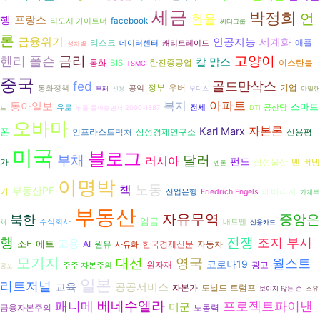
세금
박정희
언
환율
행
프랑스
facebook
티모시 가이트너
씨티그룹
론
금융위기
인공지능
세계화
리스크
애플
데이터센터
캐리트레이드
성차별
금리
고양이
헨리 폴슨
칼 맑스
통화
BIS
한진중공업
이스탄불
TSMC
중국
골드만삭스
fed
정부
우버
기업
통화정책
공익
부패
신용
무디스
아일랜
복지
아파트
동아일보
스마트
유로
전세
공산당
드
뒤를 돌아보면서:2000-1887
DTI
오바마
자본론
Karl Marx
폰
인프라스트럭처
삼성경제연구소
신용평
미국
블로그
부채
달러
러시아
펀드
삼성물산
벤 버냉
가
엔론
이명박
노동
책
부동산PF
키
레버리지
산업은행
Friedrich Engels
가계부
부동산
자유무역
북한
중앙은
임금
주식회사
배트맨
채
신용카드
전쟁
행
조지 부시
고용
소비에트
AI
원유
자동차
한국경제신문
사유화
모기지
대선
영국
월스트
코로나19
광고
원자재
주주 자본주의
공포
일본
리트저널
교육
공공서비스
자본가
도널드 트럼프
보이지 않는 손
소유
패니메
베네수엘라
프로젝트파이낸
미군
금융자본주의
노동력