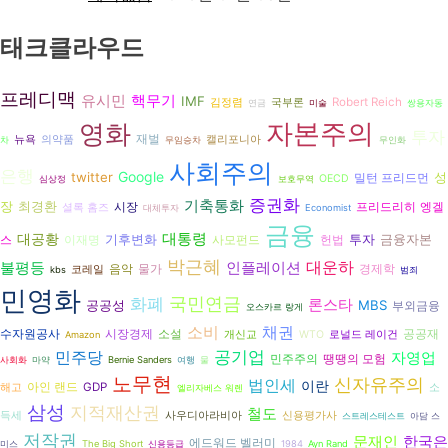
태크클라우드
프레디맥
유시민
핵무기
IMF
Robert Reich
김정렴
국부론
연금
미술
쌍용자동
자본주의
영화
투자
재벌
뉴욕
의약품
캘리포니아
차
무임승차
무인화
사회주의
은행
Google
twitter
성
밀턴 프리드먼
OECD
심상정
보호무역
증권화
기축통화
장
최경환
시장
프리드리히 엥겔
셜록 홈즈
대체투자
Economist
금융
대공황
대통령
기후변화
투자
금융자본
스
헌법
이재명
사모펀드
박근혜
대운하
불평등
인플레이션
음악
경제학
물가
코레일
kbs
범죄
민영화
국민연금
화폐
론스타
공공성
MBS
부외금융
오스카르 랑게
소비
채권
수자원공사
시장경제
공공재
소설
개신교
WTO
로널드 레이건
Amazon
공기업
민주당
자영업
민주주의
땡땡의 모험
사회화
마약
Bernie Sanders
여행
물
노무현
신자유주의
법인세
이란
아인 랜드
GDP
해고
소
엘리자베스 워렌
삼성
지적재산권
철도
득세
사우디아라비아
신용평가사
스트레스테스트
아담 스
저작권
문재인
한국은
에드워드 벨러미
미스
The Big Short
신용등급
1984
Ayn Rand