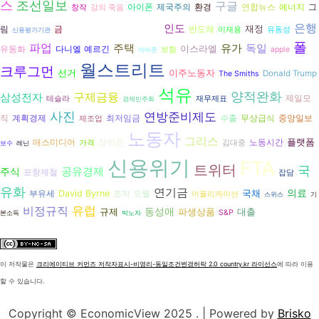
스
조선일보
구글
아이폰
환경
연합뉴스
에너지
그
제국주의
창작
강의 죽음
민간투자사업
은행
인도
재정
림
반도체
금
이재용
유동성
신용평가기관
폴
파업
유가
독일
주택
이스라엘
다니엘 예르긴
유동화
보험
apple
아마존
월스트리트
크루그먼
선거
이주노동자
Donald Trump
The Smiths
석유
양적완화
구제금융
삼성전자
제일모
테슬라
재무제표
경제민주화
사진
연방준비제도
수출
직
계획경제
최저임금
무상급식
중앙일보
제조업
노동자
그리스
플랫폼
장하준
매스미디어
노동시간
가격
김대중
보수
레닌
신용위기
FTA
트위터
국
주식
공유경제
포항제철
잡담
유화
연기금
의료
국채
David Byrne
조지 오웰
부유세
어플리케이션
스위스
기
유럽
비정규직
동성애
규제
파생상품
대출
S&P
본소득
박노자
이 저작물은
크리에이티브 커먼즈 저작자표시-비영리-동일조건변경허락 2.0 country.kr 라이선스
에 따라 이용
할 수 있습니다.
Copyright © EconomicView 2025 .
| Powered by
Brisko