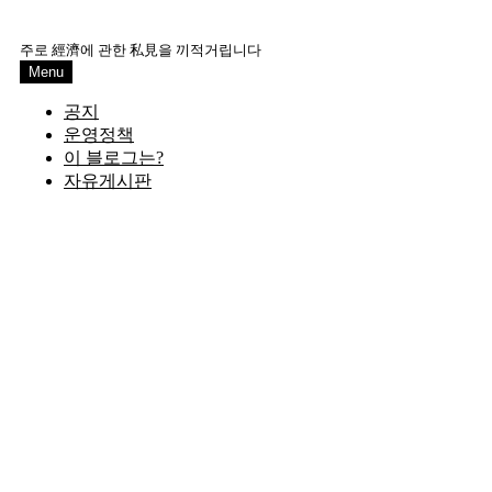
Skip
to
주로 經濟에 관한 私見을 끼적거립니다
content
Menu
공지
운영정책
이 블로그는?
자유게시판