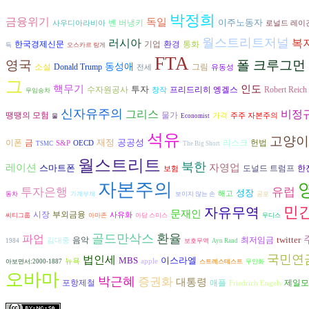
박정희
금융위기
독일
이주노동자
벤 버냉키
사우디아라비아
로널드 레이
월스트리트저널
러시아
복
환경
한국경제신문
기업
통화
득
오스카르 랑게
FTA
영국
폴 크루그먼
동성애
그림
소설
Donald Trump
전세
유동성
그
인도
핵무기
투자
수자원공사
프리드리히 엥겔스
Robert Reich
창작
무임승차
신자유주의
그리스
비정
땡땡의 모험
물가
가격
주주 자본주의
물
Economist
석유
고양이
재정
공공성
이폰
리스크
헌법
금
S&P
OECD
TSMC
The Big Short
월스트리트
북한
레이션
자영업
스마트폰
도널드 트럼프
한
보험
자본주의
투자은행
유럽
성장
해고
동차
가계부채
보이지 않는 손
공포
민
자유무역
문재인
시장
부외금융
사유화
씨티그룹
아마존
아담 스미스
무디스
골드만삭스
환율
파업
twitter
음악
최저임금
김대중
1984
보호무역
Ayn Rand
국민연
법인세
MBS
이스라엘
뉴욕
apple
아보면서:2000-1887
스트레스테스트
무인화
오바마
박근혜
증권화
대통령
포항제철
애플
제일모
Friedrich Engels