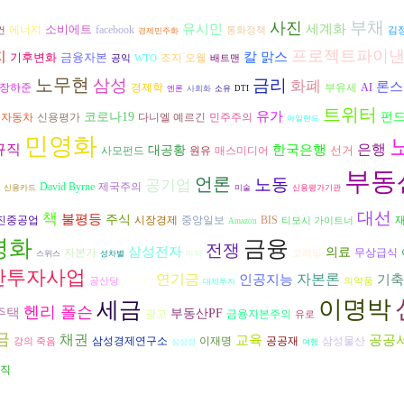
부채
사진
유시민
세계화
소비에트
에너지
facebook
건
통화정책
김
경제민주화
프로젝트파이
지
칼 맑스
기후변화
금융자본
조지 오웰
공익
WTO
배트맨
노무현
삼성
금리
화폐
론스
장하준
경제학
AI
부유세
엔론
사회화
소유
DTI
트위터
유가
코로나19
펀
자동차
다니엘 예르긴
신용평가
민주주의
아일랜드
민영화
규직
은행
한국은행
대공황
선거
원유
사모펀드
매스미디어
부동
언론
노동
공기업
David Byrne
제국주의
신용카드
미술
신용평가기관
대선
책
불평등
주식
시장경제
진중공업
중앙일보
BIS
티모시 가이트너
Amazon
영화
금융
전쟁
삼성전자
의료
자본가
무상급식
코레일
스위스
성차별
마약
간투자사업
자본론
연기금
인공지능
기축
공산당
국부론
의약품
대체투자
이명박
세금
헨리 폴슨
주택
부동산PF
광고
금융자본주의
유로
금
채권
교육
공공
공공재
삼성물산
삼성경제연구소
이재명
강의 죽음
심상정
여행
직