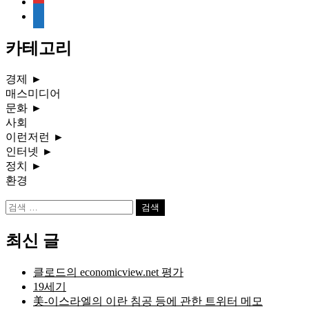
media-
document
카테고리
경제
►
매스미디어
문화
►
사회
이런저런
►
인터넷
►
정치
►
환경
검
색:
최신 글
클로드의 economicview.net 평가
19세기
美-이스라엘의 이란 침공 등에 관한 트위터 메모