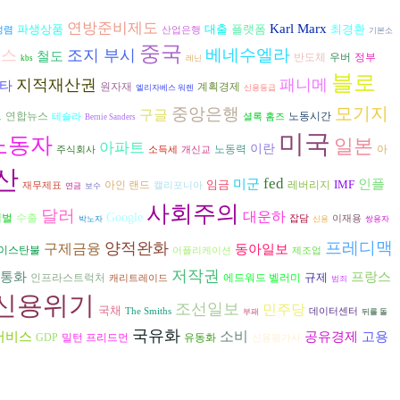
연방준비제도
Karl Marx
파생상품
대출
플랫폼
최경환
정렴
산업은행
기본소
중국
베네수엘라
낸스
조지 부시
철도
반도체
우버
정부
kbs
레닌
블로
지적재산권
패니메
타
원자재
계획경제
엘리자베스 워렌
신용등급
모기지
중앙은행
구글
드
연합뉴스
노동시간
테슬라
셜록 홈즈
Bernie Sanders
미국
노동자
일본
아파트
이란
노동력
아
주식회사
소득세
개신교
산
fed
인플
미군
임금
IMF
아인 랜드
레버리지
재무제표
캘리포니아
연금
보수
사회주의
달러
대운하
Google
재벌
수출
잡담
이재용
박노자
신용
쌍용자
프레디맥
양적완화
구제금융
동아일보
이스탄불
어플리케이션
제조업
저작권
통화
프랑스
규제
인프라스트럭처
에드워드 벨러미
캐리트레이드
범죄
신용위기
조선일보
민주당
국채
The Smiths
데이터센터
부패
뒤를 돌
국유화
서비스
소비
고용
공유경제
GDP
밀턴 프리드먼
유동화
신용평가사