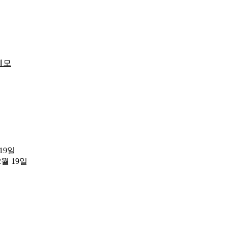
메모
 19일
2월 19일